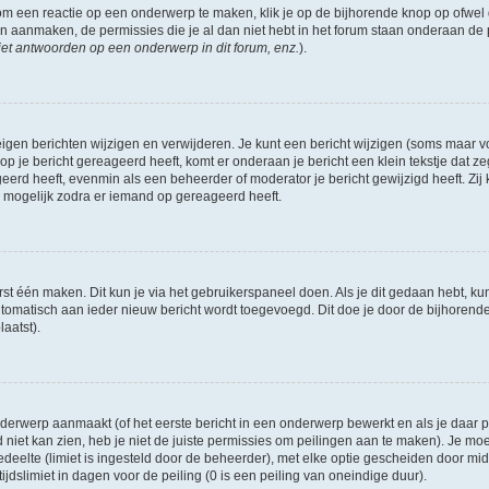
om een reactie op een onderwerp te maken, klik je op de bijhorende knop op ofwe
an aanmaken, de permissies die je al dan niet hebt in het forum staan onderaan de
et antwoorden op een onderwerp in dit forum, enz.
).
eigen berichten wijzigen en verwijderen. Je kunt een bericht wijzigen (soms maar voo
p je bericht gereageerd heeft, komt er onderaan je bericht een klein tekstje dat ze
ageerd heeft, evenmin als een beheerder of moderator je bericht gewijzigd heeft. 
r mogelijk zodra er iemand op gereageerd heeft.
rst één maken. Dit kun je via het gebruikerspaneel doen. Als je dit gedaan hebt, ku
automatisch aan ieder nieuw bericht wordt toegevoegd. Dit doe je door de bijhorende 
laatst).
erwerp aanmaakt (of het eerste bericht in een onderwerp bewerkt en als je daar pe
niet kan zien, heb je niet de juiste permissies om peilingen aan te maken). Je moet 
edeelte (limiet is ingesteld door de beheerder), met elke optie gescheiden door mi
jdslimiet in dagen voor de peiling (0 is een peiling van oneindige duur).