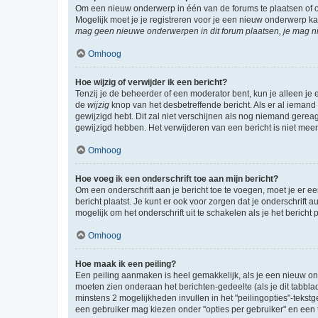
Om een nieuw onderwerp in één van de forums te plaatsen of 
Mogelijk moet je je registreren voor je een nieuw onderwerp k
mag geen nieuwe onderwerpen in dit forum plaatsen, je mag ni
Omhoog
Hoe wijzig of verwijder ik een bericht?
Tenzij je de beheerder of een moderator bent, kun je alleen je 
de
wijzig
knop van het desbetreffende bericht. Als er al iemand o
gewijzigd hebt. Dit zal niet verschijnen als nog niemand gere
gewijzigd hebben. Het verwijderen van een bericht is niet mee
Omhoog
Hoe voeg ik een onderschrift toe aan mijn bericht?
Om een onderschrift aan je bericht toe te voegen, moet je er ee
bericht plaatst. Je kunt er ook voor zorgen dat je onderschrift 
mogelijk om het onderschrift uit te schakelen als je het bericht p
Omhoog
Hoe maak ik een peiling?
Een peiling aanmaken is heel gemakkelijk, als je een nieuw ond
moeten zien onderaan het berichten-gedeelte (als je dit tabblad 
minstens 2 mogelijkheden invullen in het "peilingopties"-tekstg
een gebruiker mag kiezen onder "opties per gebruiker" en een ti