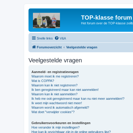
TOP-klasse forum
Het forum over de TOP-klasse zeilb
Snelle links
V&A
Forumoverzicht
Veelgestelde vragen
Veelgestelde vragen
Aanmeld- en registratievragen
Waarom moet ik me registreren?
Wat is COPPA?
Waarom kan ik niet registreren?
Ik ben geregistreerd maar kan niet aanmelden!
Waarom kan ik niet aanmelden?
Ik heb me ooit geregistreerd maar kan nu niet meer aanmelden!?
Ik weet mijn wachtwoord niet meer!
Waarom word ik automatisch afgemeld?
Wat doet "verwijder cookies"?
Gebruikersvoorkeuren en instellingen
Hoe verander ik mijn instellingen?
Hoe kan ik onzichtbaar zijn in de online gebruikers lijst?