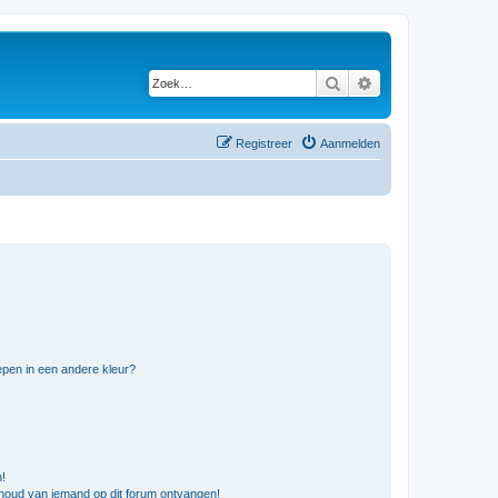
Zoek
Uitgebreid zoeken
Registreer
Aanmelden
pen in een andere kleur?
n!
nhoud van iemand op dit forum ontvangen!