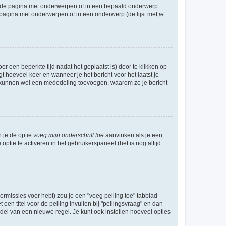
l de pagina met onderwerpen of in een bepaald onderwerp.
 pagina met onderwerpen of in een onderwerp (de lijst met
je
r een beperkte tijd nadat het geplaatst is) door te klikken op
gt hoeveel keer en wanneer je het bericht voor het laatst je
Zij kunnen wel een mededeling toevoegen, waarom ze je bericht
n je de optie
voeg mijn onderschrift toe
aanvinken als je een
optie te activeren in het gebruikerspaneel (het is nog altijd
rmissies voor hebt) zou je een "voeg peiling toe" tabblad
een titel voor de peiling invullen bij "peilingsvraag" en dan
ddel van een nieuwe regel. Je kunt ook instellen hoeveel opties