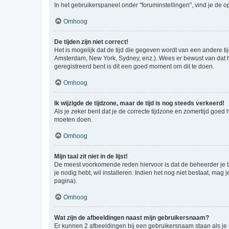
In het gebruikerspaneel onder "foruminstellingen", vind je de o
Omhoog
De tijden zijn niet correct!
Het is mogelijk dat de tijd die gegeven wordt van een andere ti
Amsterdam, New York, Sydney, enz.). Wees er bewust van dat he
geregistreerd bent is dit een goed moment om dit te doen.
Omhoog
Ik wijzigde de tijdzone, maar de tijd is nog steeds verkeerd!
Als je zeker bent dat je de correcte tijdzone en zomertijd goed
moeten doen.
Omhoog
Mijn taal zit niet in de lijst!
De meest voorkomende reden hiervoor is dat de beheerder je taal 
je nodig hebt, wil installeren. Indien het nog niet bestaat, m
pagina).
Omhoog
Wat zijn de afbeeldingen naast mijn gebruikersnaam?
Er kunnen 2 afbeeldingen bij een gebruikersnaam staan als je be