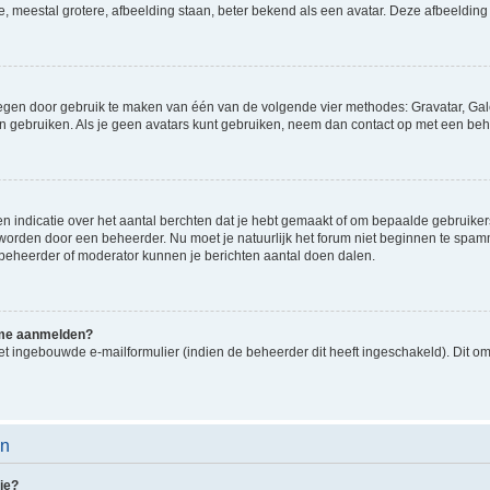
e, meestal grotere, afbeelding staan, beter bekend als een avatar. Deze afbeelding 
oegen door gebruik te maken van één van de volgende vier methodes: Gravatar, Gale
n gebruiken. Als je geen avatars kunt gebruiken, neem dan contact op met een beh
indicatie over het aantal berchten dat je hebt gemaakt of om bepaalde gebruikers 
d worden door een beheerder. Nu moet je natuurlijk het forum niet beginnen te sp
en beheerder of moderator kunnen je berichten aantal doen dalen.
k me aanmelden?
t ingebouwde e-mailformulier (indien de beheerder dit heeft ingeschakeld). Dit o
en
ie?