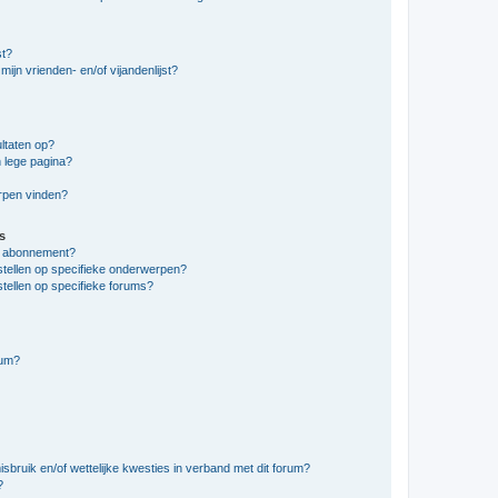
st?
ijn vrienden- en/of vijandenlijst?
ltaten op?
 lege pagina?
erpen vinden?
s
en abonnement?
stellen op specifieke onderwerpen?
tellen op specifieke forums?
rum?
bruik en/of wettelijke kwesties in verband met dit forum?
?