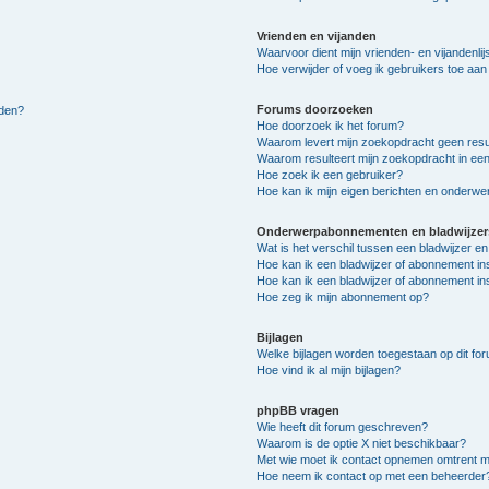
Vrienden en vijanden
Waarvoor dient mijn vrienden- en vijandenlij
Hoe verwijder of voeg ik gebruikers toe aan m
Forums doorzoeken
lden?
Hoe doorzoek ik het forum?
Waarom levert mijn zoekopdracht geen resu
Waarom resulteert mijn zoekopdracht in een
Hoe zoek ik een gebruiker?
Hoe kan ik mijn eigen berichten en onderw
Onderwerpabonnementen en bladwijzer
Wat is het verschil tussen een bladwijzer 
Hoe kan ik een bladwijzer of abonnement in
Hoe kan ik een bladwijzer of abonnement ins
Hoe zeg ik mijn abonnement op?
Bijlagen
Welke bijlagen worden toegestaan op dit fo
Hoe vind ik al mijn bijlagen?
phpBB vragen
Wie heeft dit forum geschreven?
Waarom is de optie X niet beschikbaar?
Met wie moet ik contact opnemen omtrent mis
Hoe neem ik contact op met een beheerder