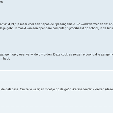
en.
aanvinkt, blijf je maar voor een bepaalde tijd aangemeld. Zo wordt vermeden dat a
ls je gebruik maakt van een openbare computer, bijvoorbeeld op school, in de biblio
ijn aangemaakt, weer verwijderd worden. Deze cookies zorgen ervoor dat je aangem
en hebt.
n de database. Om ze te wijzigen moet je op de
gebruikerspaneel
link klikken (dez