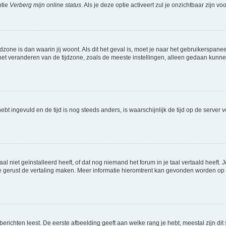
ptie
Verberg mijn online status
. Als je deze optie activeert zul je onzichtbaar zijn 
jdzone is dan waarin jij woont. Als dit het geval is, moet je naar het gebruikerspan
t veranderen van de tijdzone, zoals de meeste instellingen, alleen gedaan kunnen
 hebt ingevuld en de tijd is nog steeds anders, is waarschijnlijk de tijd op de serv
niet geïnstalleerd heeft, of dat nog niemand het forum in je taal vertaald heeft. Je
ag je gerust de vertaling maken. Meer informatie hieromtrent kan gevonden worden o
richten leest. De eerste afbeelding geeft aan welke rang je hebt, meestal zijn dit 