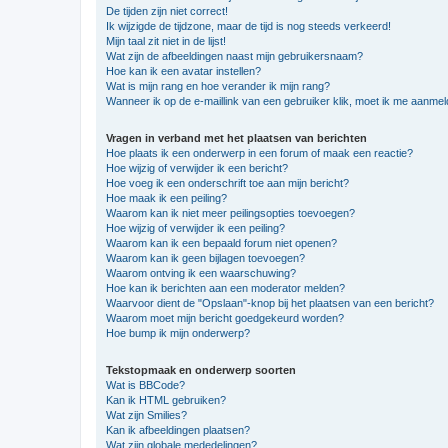
De tijden zijn niet correct!
Ik wijzigde de tijdzone, maar de tijd is nog steeds verkeerd!
Mijn taal zit niet in de lijst!
Wat zijn de afbeeldingen naast mijn gebruikersnaam?
Hoe kan ik een avatar instellen?
Wat is mijn rang en hoe verander ik mijn rang?
Wanneer ik op de e-maillink van een gebruiker klik, moet ik me aanme
Vragen in verband met het plaatsen van berichten
Hoe plaats ik een onderwerp in een forum of maak een reactie?
Hoe wijzig of verwijder ik een bericht?
Hoe voeg ik een onderschrift toe aan mijn bericht?
Hoe maak ik een peiling?
Waarom kan ik niet meer peilingsopties toevoegen?
Hoe wijzig of verwijder ik een peiling?
Waarom kan ik een bepaald forum niet openen?
Waarom kan ik geen bijlagen toevoegen?
Waarom ontving ik een waarschuwing?
Hoe kan ik berichten aan een moderator melden?
Waarvoor dient de "Opslaan"-knop bij het plaatsen van een bericht?
Waarom moet mijn bericht goedgekeurd worden?
Hoe bump ik mijn onderwerp?
Tekstopmaak en onderwerp soorten
Wat is BBCode?
Kan ik HTML gebruiken?
Wat zijn Smilies?
Kan ik afbeeldingen plaatsen?
Wat zijn globale mededelingen?