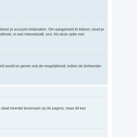
nderen je account misbruiken. Om aangemeld te blijven, moet je
theek, in een internetcafé, enz. Als deze optie niet
eld wordt en geven ook de mogelijkheid, indien de beheerder
e staat meestal bovenaan op de pagina, maar dit kan