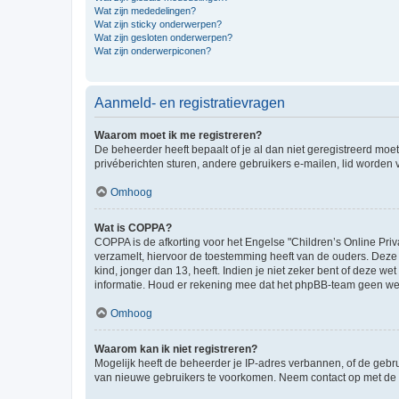
Wat zijn mededelingen?
Wat zijn sticky onderwerpen?
Wat zijn gesloten onderwerpen?
Wat zijn onderwerpiconen?
Aanmeld- en registratievragen
Waarom moet ik me registreren?
De beheerder heeft bepaalt of je al dan niet geregistreerd moet
privéberichten sturen, andere gebruikers e-mailen, lid worden
Omhoog
Wat is COPPA?
COPPA is de afkorting voor het Engelse "Children’s Online Priv
verzamelt, hiervoor de toestemming heeft van de ouders. Deze
kind, jonger dan 13, heeft. Indien je niet zeker bent of deze w
informatie. Houd er rekening mee dat het phpBB-team geen wette
Omhoog
Waarom kan ik niet registreren?
Mogelijk heeft de beheerder je IP-adres verbannen, of de gebru
van nieuwe gebruikers te voorkomen. Neem contact op met de 