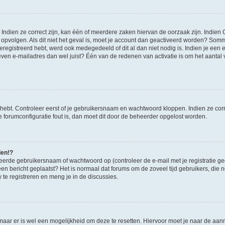
ndien ze correct zijn, kan één of meerdere zaken hiervan de oorzaak zijn. Indien C
es opvolgen. Als dit niet het geval is, moet je account dan geactiveerd worden? S
geregistreerd hebt, werd ook medegedeeld of dit al dan niet nodig is. Indien je een
ven e-mailadres dan wel juist? Één van de redenen van activatie is om het aantal va
 hebt. Controleer eerst of je gebruikersnaam en wachtwoord kloppen. Indien ze cor
 de forumconfiguratie fout is, dan moet dit door de beheerder opgelost worden.
den!?
eerde gebruikersnaam of wachtwoord op (controleer de e-mail met je registratie g
it een bericht geplaatst? Het is normaal dat forums om de zoveel tijd gebruikers, di
e registreren en meng je in de discussies.
 maar er is wel een mogelijkheid om deze te resetten. Hiervoor moet je naar de a