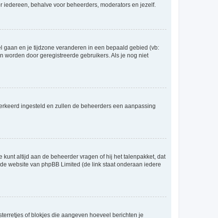
voor iedereen, behalve voor beheerders, moderators en jezelf.
eel gaan en je tijdzone veranderen in een bepaald gebied (vb:
 worden door geregistreerde gebruikers. Als je nog niet
er verkeerd ingesteld en zullen de beheerders een aanpassing
 kunt altijd aan de beheerder vragen of hij het talenpakket, dat
p de website van phpBB Limited (de link staat onderaan iedere
sterretjes of blokjes die aangeven hoeveel berichten je