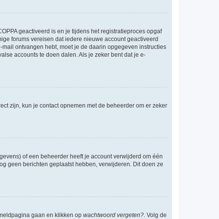
OPPA geactiveerd is en je tijdens het registratieproces opgaf
ommige forums vereisen dat iedere nieuwe account geactiveerd
 e-mail ontvangen hebt, moet je de daarin opgegeven instructies
lse accounts te doen dalen. Als je zeker bent dat je e-
rect zijn, kun je contact opnemen met de beheerder om er zeker
egevens) of een beheerder heeft je account verwijderd om één
e nog geen berichten geplaatst hebben, verwijderen. Dit doen ze
anmeldpagina gaan en klikken op
wachtwoord vergeten?
. Volg de