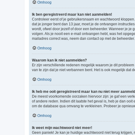
Omhoog
Ik ben geregistreerd maar kan niet aanmelden!
Controleer eerst of je gebruikersnaam en wachtwoord kloppen. I
dat je jonger bent dan 13 jaar, moet je de ontvangen instructi
wordt, ofwel door jezelf of door een beheerder. Wanneer je je 
volgen. Als je nooit een e-mail ontvangen hebt, was het opgege
mailadres correct was, neem dan contact op met de beheerder.
Omhoog
Waarom kan ik niet aanmelden?
Er zijn verschillende redenen mogelijk waarom je dit probleem
van te zijn dat je niet verbannen bent. Het is ook mogelijk dat
Omhoog
Ik heb me ooit geregistreerd maar kan nu niet meer aanmel
De meest voorkomende oorzaken hiervoor zijn: je gaf een verk
of andere reden. Indien dit laatste het geval is, heb je dan oo
om de database qua omvang te verkleinen. Probeer je opnieuw t
Omhoog
Ik weet mijn wachtwoord niet meer!
Geen paniek! Je kan je huidige wachtwoord niet terug krijgen,