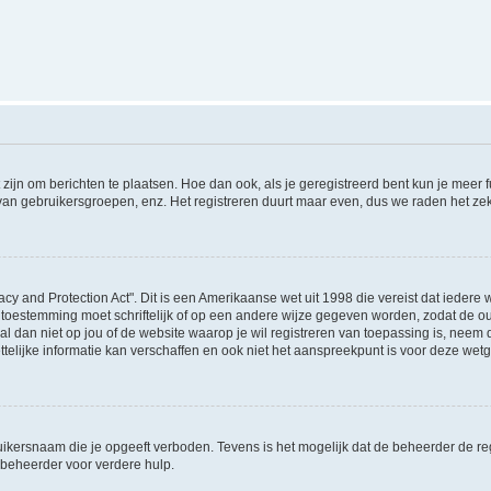
 zijn om berichten te plaatsen. Hoe dan ook, als je geregistreerd bent kun je meer
 van gebruikersgroepen, enz. Het registreren duurt maar even, dus we raden het ze
acy and Protection Act". Dit is een Amerikaanse wet uit 1998 die vereist dat ieder
 toestemming moet schriftelijk of op een andere wijze gegeven worden, zodat de 
et al dan niet op jou of de website waarop je wil registreren van toepassing is, nee
lijke informatie kan verschaffen en ook niet het aanspreekpunt is voor deze wetge
ikersnaam die je opgeeft verboden. Tevens is het mogelijk dat de beheerder de regi
beheerder voor verdere hulp.