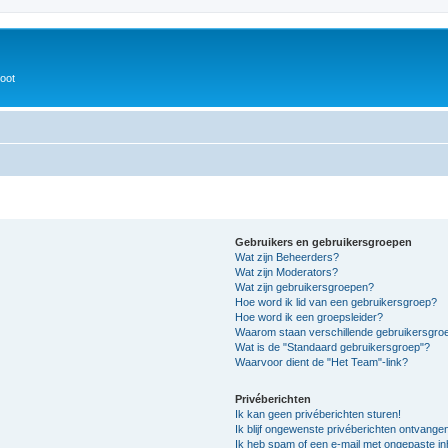
oot
Gebruikers en gebruikersgroepen
Wat zijn Beheerders?
Wat zijn Moderators?
Wat zijn gebruikersgroepen?
Hoe word ik lid van een gebruikersgroep?
Hoe word ik een groepsleider?
Waarom staan verschillende gebruikersgroe
Wat is de "Standaard gebruikersgroep"?
Waarvoor dient de "Het Team"-link?
Privéberichten
Ik kan geen privéberichten sturen!
Ik blijf ongewenste privéberichten ontvange
Ik heb spam of een e-mail met ongepaste i