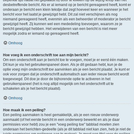
beperkte tijd nadat het geplaatst is) door te klikken op de
wijzig
knop van het
desbetreffende bericht. Als er al iemand op je bericht gereageerd heeft, komt er
onderaan je bericht een klein tekstje dat zegt hoeveel keer en wanneer je het
bericht voor het laatst je gewijzigd hebt. Dit zal niet verschijnen als nog
niemand gereageerd heeft, evenmin als een beheerder of moderator je bericht
gewijzigd heeft. Zij kunnen wel een mededeling toevoegen, waarom ze je
bericht gewijzigd hebben. Het verwijderen van een bericht is niet meer
mogelijk zodra er iemand op gereageerd heeft.
Omhoog
Hoe voeg ik een onderschrift toe aan mijn bericht?
Om een onderschrift aan je bericht toe te voegen, moet je er eerst één maken.
Dit kun je via het gebruikerspaneel doen. Als je dit gedaan hebt, kun je de
optie
voeg mijn onderschrift toe
aanvinken als je een bericht plaatst. Je kunt er
ook voor zorgen dat je onderschrift automatisch aan ieder nieuw bericht wordt
toegevoegd. Dit doe je door de bijhorende optie te activeren in het
gebruikerspaneel (het is nog altijd mogelijk om het onderschrift uit te
schakelen als je het bericht plaatst).
Omhoog
Hoe maak ik een peiling?
Een peiling aanmaken is heel gemakkelijk, als je een nieuw onderwerp
aanmaakt (of het eerste bericht in een onderwerp bewerkt en als je daar
permissies voor hebt) zou je een "voeg peiling toe" tabblad moeten zien
onderaan het berichten-gedeelte (als je dit tabblad niet kan zien, heb je niet de