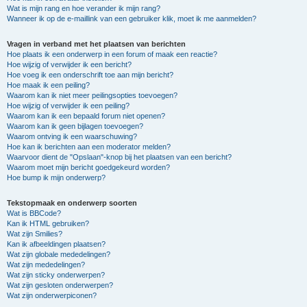
Wat is mijn rang en hoe verander ik mijn rang?
Wanneer ik op de e-maillink van een gebruiker klik, moet ik me aanmelden?
Vragen in verband met het plaatsen van berichten
Hoe plaats ik een onderwerp in een forum of maak een reactie?
Hoe wijzig of verwijder ik een bericht?
Hoe voeg ik een onderschrift toe aan mijn bericht?
Hoe maak ik een peiling?
Waarom kan ik niet meer peilingsopties toevoegen?
Hoe wijzig of verwijder ik een peiling?
Waarom kan ik een bepaald forum niet openen?
Waarom kan ik geen bijlagen toevoegen?
Waarom ontving ik een waarschuwing?
Hoe kan ik berichten aan een moderator melden?
Waarvoor dient de "Opslaan"-knop bij het plaatsen van een bericht?
Waarom moet mijn bericht goedgekeurd worden?
Hoe bump ik mijn onderwerp?
Tekstopmaak en onderwerp soorten
Wat is BBCode?
Kan ik HTML gebruiken?
Wat zijn Smilies?
Kan ik afbeeldingen plaatsen?
Wat zijn globale mededelingen?
Wat zijn mededelingen?
Wat zijn sticky onderwerpen?
Wat zijn gesloten onderwerpen?
Wat zijn onderwerpiconen?