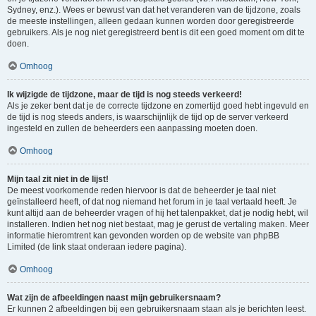
Sydney, enz.). Wees er bewust van dat het veranderen van de tijdzone, zoals
de meeste instellingen, alleen gedaan kunnen worden door geregistreerde
gebruikers. Als je nog niet geregistreerd bent is dit een goed moment om dit te
doen.
Omhoog
Ik wijzigde de tijdzone, maar de tijd is nog steeds verkeerd!
Als je zeker bent dat je de correcte tijdzone en zomertijd goed hebt ingevuld en
de tijd is nog steeds anders, is waarschijnlijk de tijd op de server verkeerd
ingesteld en zullen de beheerders een aanpassing moeten doen.
Omhoog
Mijn taal zit niet in de lijst!
De meest voorkomende reden hiervoor is dat de beheerder je taal niet
geïnstalleerd heeft, of dat nog niemand het forum in je taal vertaald heeft. Je
kunt altijd aan de beheerder vragen of hij het talenpakket, dat je nodig hebt, wil
installeren. Indien het nog niet bestaat, mag je gerust de vertaling maken. Meer
informatie hieromtrent kan gevonden worden op de website van phpBB
Limited (de link staat onderaan iedere pagina).
Omhoog
Wat zijn de afbeeldingen naast mijn gebruikersnaam?
Er kunnen 2 afbeeldingen bij een gebruikersnaam staan als je berichten leest.