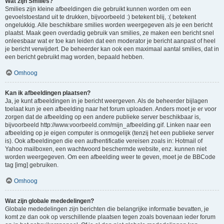
Wat zijn Smilies?
Smilies zijn kleine afbeeldingen die gebruikt kunnen worden om een
gevoelstoestand uit te drukken, bijvoorbeeld :) betekent blij, :( betekent
ongelukkig. Alle beschikbare smilies worden weergegeven als je een bericht
plaatst. Maak geen overdadig gebruik van smilies, ze maken een bericht snel
onleesbaar wat er toe kan leiden dat een moderator je bericht aanpast of heel
je bericht verwijdert. De beheerder kan ook een maximaal aantal smilies, dat in
een bericht gebruikt mag worden, bepaald hebben.
Omhoog
Kan ik afbeeldingen plaatsen?
Ja, je kunt afbeeldingen in je bericht weergeven. Als de beheerder bijlagen
toelaat kun je een afbeelding naar het forum uploaden. Anders moet je er voor
zorgen dat de afbeelding op een andere publieke server beschikbaar is,
bijvoorbeeld http://www.voorbeeld.com/mijn_afbeelding.gif. Linken naar een
afbeelding op je eigen computer is onmogelijk (tenzij het een publieke server
is). Ook afbeeldingen die een authentificatie vereisen zoals in: Hotmail of
Yahoo mailboxen, een wachtwoord beschermde website, enz. kunnen niet
worden weergegeven. Om een afbeelding weer te geven, moet je de BBCode
tag [img] gebruiken.
Omhoog
Wat zijn globale mededelingen?
Globale mededelingen zijn berichten die belangrijke informatie bevatten, je
komt ze dan ook op verschillende plaatsen tegen zoals bovenaan ieder forum