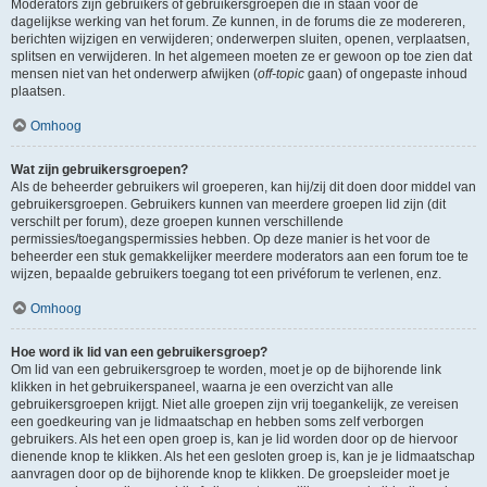
Moderators zijn gebruikers of gebruikersgroepen die in staan voor de
dagelijkse werking van het forum. Ze kunnen, in de forums die ze modereren,
berichten wijzigen en verwijderen; onderwerpen sluiten, openen, verplaatsen,
splitsen en verwijderen. In het algemeen moeten ze er gewoon op toe zien dat
mensen niet van het onderwerp afwijken (
off-topic
gaan) of ongepaste inhoud
plaatsen.
Omhoog
Wat zijn gebruikersgroepen?
Als de beheerder gebruikers wil groeperen, kan hij/zij dit doen door middel van
gebruikersgroepen. Gebruikers kunnen van meerdere groepen lid zijn (dit
verschilt per forum), deze groepen kunnen verschillende
permissies/toegangspermissies hebben. Op deze manier is het voor de
beheerder een stuk gemakkelijker meerdere moderators aan een forum toe te
wijzen, bepaalde gebruikers toegang tot een privéforum te verlenen, enz.
Omhoog
Hoe word ik lid van een gebruikersgroep?
Om lid van een gebruikersgroep te worden, moet je op de bijhorende link
klikken in het gebruikerspaneel, waarna je een overzicht van alle
gebruikersgroepen krijgt. Niet alle groepen zijn vrij toegankelijk, ze vereisen
een goedkeuring van je lidmaatschap en hebben soms zelf verborgen
gebruikers. Als het een open groep is, kan je lid worden door op de hiervoor
dienende knop te klikken. Als het een gesloten groep is, kan je je lidmaatschap
aanvragen door op de bijhorende knop te klikken. De groepsleider moet je