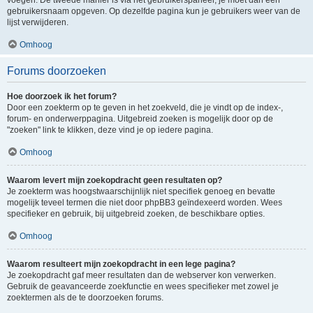
voegen. De tweede manier is via het gebruikerspaneel, je moet dan een
gebruikersnaam opgeven. Op dezelfde pagina kun je gebruikers weer van de
lijst verwijderen.
Omhoog
Forums doorzoeken
Hoe doorzoek ik het forum?
Door een zoekterm op te geven in het zoekveld, die je vindt op de index-,
forum- en onderwerppagina. Uitgebreid zoeken is mogelijk door op de
"zoeken" link te klikken, deze vind je op iedere pagina.
Omhoog
Waarom levert mijn zoekopdracht geen resultaten op?
Je zoekterm was hoogstwaarschijnlijk niet specifiek genoeg en bevatte
mogelijk teveel termen die niet door phpBB3 geïndexeerd worden. Wees
specifieker en gebruik, bij uitgebreid zoeken, de beschikbare opties.
Omhoog
Waarom resulteert mijn zoekopdracht in een lege pagina?
Je zoekopdracht gaf meer resultaten dan de webserver kon verwerken.
Gebruik de geavanceerde zoekfunctie en wees specifieker met zowel je
zoektermen als de te doorzoeken forums.