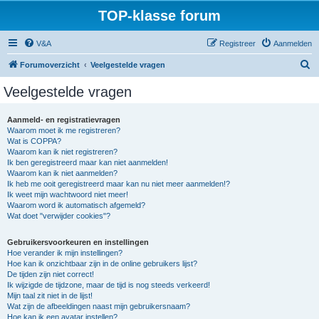
TOP-klasse forum
V&A
Registreer
Aanmelden
Z
Forumoverzicht
Veelgestelde vragen
o
Veelgestelde vragen
e
k
Aanmeld- en registratievragen
Waarom moet ik me registreren?
Wat is COPPA?
Waarom kan ik niet registreren?
Ik ben geregistreerd maar kan niet aanmelden!
Waarom kan ik niet aanmelden?
Ik heb me ooit geregistreerd maar kan nu niet meer aanmelden!?
Ik weet mijn wachtwoord niet meer!
Waarom word ik automatisch afgemeld?
Wat doet "verwijder cookies"?
Gebruikersvoorkeuren en instellingen
Hoe verander ik mijn instellingen?
Hoe kan ik onzichtbaar zijn in de online gebruikers lijst?
De tijden zijn niet correct!
Ik wijzigde de tijdzone, maar de tijd is nog steeds verkeerd!
Mijn taal zit niet in de lijst!
Wat zijn de afbeeldingen naast mijn gebruikersnaam?
Hoe kan ik een avatar instellen?