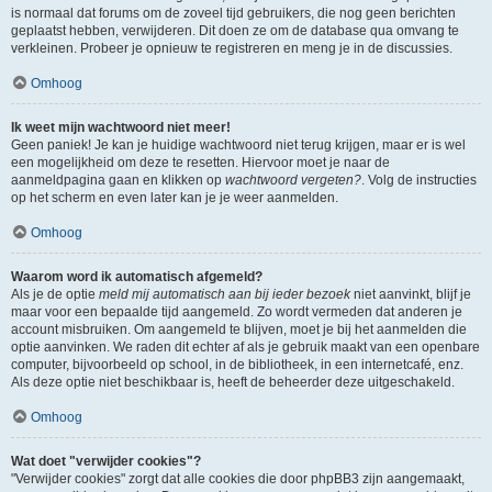
is normaal dat forums om de zoveel tijd gebruikers, die nog geen berichten
geplaatst hebben, verwijderen. Dit doen ze om de database qua omvang te
verkleinen. Probeer je opnieuw te registreren en meng je in de discussies.
Omhoog
Ik weet mijn wachtwoord niet meer!
Geen paniek! Je kan je huidige wachtwoord niet terug krijgen, maar er is wel
een mogelijkheid om deze te resetten. Hiervoor moet je naar de
aanmeldpagina gaan en klikken op
wachtwoord vergeten?
. Volg de instructies
op het scherm en even later kan je je weer aanmelden.
Omhoog
Waarom word ik automatisch afgemeld?
Als je de optie
meld mij automatisch aan bij ieder bezoek
niet aanvinkt, blijf je
maar voor een bepaalde tijd aangemeld. Zo wordt vermeden dat anderen je
account misbruiken. Om aangemeld te blijven, moet je bij het aanmelden die
optie aanvinken. We raden dit echter af als je gebruik maakt van een openbare
computer, bijvoorbeeld op school, in de bibliotheek, in een internetcafé, enz.
Als deze optie niet beschikbaar is, heeft de beheerder deze uitgeschakeld.
Omhoog
Wat doet "verwijder cookies"?
"Verwijder cookies" zorgt dat alle cookies die door phpBB3 zijn aangemaakt,