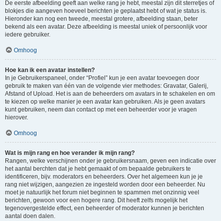
De eerste afbeelding geeft aan welke rang je hebt, meestal zijn dit sterretjes of
blokjes die aangeven hoeveel berichten je geplaatst hebt of wat je status is.
Hieronder kan nog een tweede, meestal grotere, afbeelding staan, beter
bekend als een avatar. Deze afbeelding is meestal uniek of persoonlijk voor
iedere gebruiker.
Omhoog
Hoe kan ik een avatar instellen?
In je Gebruikerspaneel, onder “Profiel” kun je een avatar toevoegen door
gebruik te maken van één van de volgende vier methodes: Gravatar, Galerij,
Afstand of Upload. Het is aan de beheerders om avatars in te schakelen en om
te kiezen op welke manier je een avatar kan gebruiken. Als je geen avatars
kunt gebruiken, neem dan contact op met een beheerder voor je vragen
hierover.
Omhoog
Wat is mijn rang en hoe verander ik mijn rang?
Rangen, welke verschijnen onder je gebruikersnaam, geven een indicatie over
het aantal berchten dat je hebt gemaakt of om bepaalde gebruikers te
identificeren, bijv. moderators en beheerders. Over het algemeen kun je je
rang niet wijzigen, aangezien ze ingesteld worden door een beheerder. Nu
moet je natuurlijk het forum niet beginnen te spammen met onzinnig veel
berichten, gewoon voor een hogere rang. Dit heeft zelfs mogelijk het
tegenovergestelde effect, een beheerder of moderator kunnen je berichten
aantal doen dalen.