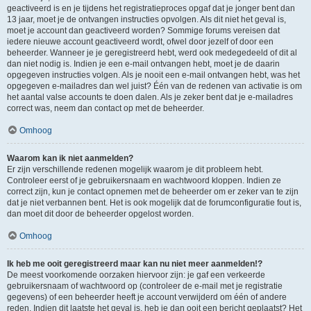
geactiveerd is en je tijdens het registratieproces opgaf dat je jonger bent dan
13 jaar, moet je de ontvangen instructies opvolgen. Als dit niet het geval is,
moet je account dan geactiveerd worden? Sommige forums vereisen dat
iedere nieuwe account geactiveerd wordt, ofwel door jezelf of door een
beheerder. Wanneer je je geregistreerd hebt, werd ook medegedeeld of dit al
dan niet nodig is. Indien je een e-mail ontvangen hebt, moet je de daarin
opgegeven instructies volgen. Als je nooit een e-mail ontvangen hebt, was het
opgegeven e-mailadres dan wel juist? Één van de redenen van activatie is om
het aantal valse accounts te doen dalen. Als je zeker bent dat je e-mailadres
correct was, neem dan contact op met de beheerder.
Omhoog
Waarom kan ik niet aanmelden?
Er zijn verschillende redenen mogelijk waarom je dit probleem hebt.
Controleer eerst of je gebruikersnaam en wachtwoord kloppen. Indien ze
correct zijn, kun je contact opnemen met de beheerder om er zeker van te zijn
dat je niet verbannen bent. Het is ook mogelijk dat de forumconfiguratie fout is,
dan moet dit door de beheerder opgelost worden.
Omhoog
Ik heb me ooit geregistreerd maar kan nu niet meer aanmelden!?
De meest voorkomende oorzaken hiervoor zijn: je gaf een verkeerde
gebruikersnaam of wachtwoord op (controleer de e-mail met je registratie
gegevens) of een beheerder heeft je account verwijderd om één of andere
reden. Indien dit laatste het geval is, heb je dan ooit een bericht geplaatst? Het