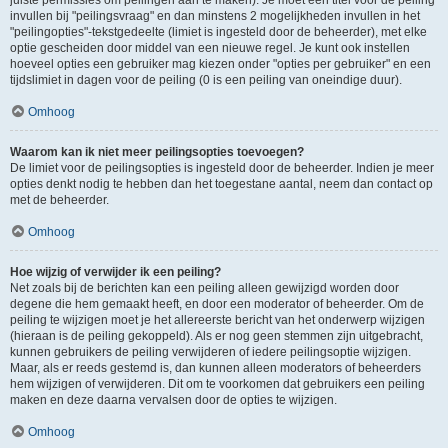
juiste permissies om peilingen aan te maken). Je moet een titel voor de peiling
invullen bij "peilingsvraag" en dan minstens 2 mogelijkheden invullen in het
"peilingopties"-tekstgedeelte (limiet is ingesteld door de beheerder), met elke
optie gescheiden door middel van een nieuwe regel. Je kunt ook instellen
hoeveel opties een gebruiker mag kiezen onder "opties per gebruiker" en een
tijdslimiet in dagen voor de peiling (0 is een peiling van oneindige duur).
Omhoog
Waarom kan ik niet meer peilingsopties toevoegen?
De limiet voor de peilingsopties is ingesteld door de beheerder. Indien je meer
opties denkt nodig te hebben dan het toegestane aantal, neem dan contact op
met de beheerder.
Omhoog
Hoe wijzig of verwijder ik een peiling?
Net zoals bij de berichten kan een peiling alleen gewijzigd worden door
degene die hem gemaakt heeft, en door een moderator of beheerder. Om de
peiling te wijzigen moet je het allereerste bericht van het onderwerp wijzigen
(hieraan is de peiling gekoppeld). Als er nog geen stemmen zijn uitgebracht,
kunnen gebruikers de peiling verwijderen of iedere peilingsoptie wijzigen.
Maar, als er reeds gestemd is, dan kunnen alleen moderators of beheerders
hem wijzigen of verwijderen. Dit om te voorkomen dat gebruikers een peiling
maken en deze daarna vervalsen door de opties te wijzigen.
Omhoog