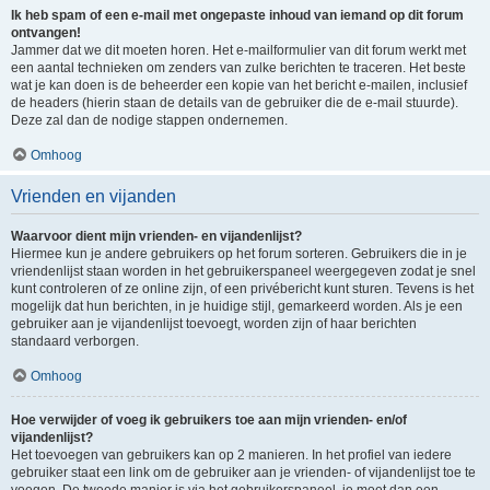
Ik heb spam of een e-mail met ongepaste inhoud van iemand op dit forum
ontvangen!
Jammer dat we dit moeten horen. Het e-mailformulier van dit forum werkt met
een aantal technieken om zenders van zulke berichten te traceren. Het beste
wat je kan doen is de beheerder een kopie van het bericht e-mailen, inclusief
de headers (hierin staan de details van de gebruiker die de e-mail stuurde).
Deze zal dan de nodige stappen ondernemen.
Omhoog
Vrienden en vijanden
Waarvoor dient mijn vrienden- en vijandenlijst?
Hiermee kun je andere gebruikers op het forum sorteren. Gebruikers die in je
vriendenlijst staan worden in het gebruikerspaneel weergegeven zodat je snel
kunt controleren of ze online zijn, of een privébericht kunt sturen. Tevens is het
mogelijk dat hun berichten, in je huidige stijl, gemarkeerd worden. Als je een
gebruiker aan je vijandenlijst toevoegt, worden zijn of haar berichten
standaard verborgen.
Omhoog
Hoe verwijder of voeg ik gebruikers toe aan mijn vrienden- en/of
vijandenlijst?
Het toevoegen van gebruikers kan op 2 manieren. In het profiel van iedere
gebruiker staat een link om de gebruiker aan je vrienden- of vijandenlijst toe te