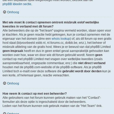
dat een bepaalde optie toegevoegd moet worden, bezoek dan de
phpBB Ideeën sectie
.
Omhoog
Met wie moet ik contact opnemen omtrent misbruik en/of wettelijke
kwesties in verband met dit forum?
Alle beheerders die op de "het team"-pagina vermeld worden, staan open voor
je klachten. Als je geen reactie hebt gekregen, kun je contact opnemen met de
eigenaar van het domein (dmv een
whois lookup
) of, als dit forum op een gratis
host staat (bijvoorbeeld xsbb.nl, nl.forums.cc, dotbb.be, enz.), het beheer of
misbruik-afdeling van de gratis host. Wees je er bewust van dat phpBB Limited
geen inspraak
heeft en dus in geen enkel geval aansprakelijk gehouden kan
worden over hoe, waar en door wie dit forum gebruikt wordt. Neem
geen
contact op met phpBB Limited met vragen over wettelijke kwesties (zoals
aanspreekbaarheid, ongepaste commentaar, enz.) die
niet direct verband
houden met de phpBB.com-website of de phpBB-software. Als je phpBB
Limited toch e-mailt over deze software die
gebruikt wordt door derden
kun je
een korte, of helemaal geen, reactie verwachten.
Omhoog
Hoe neem ik contact op met een beheerder?
Alle gebruikers van het forum kunnen gebruik maken van het “Contact”-
formulier als deze optie is ingeschakeld door de beheerders.
Leden van het forum kunnen ook gebruik maken van de “Het Team”-link.