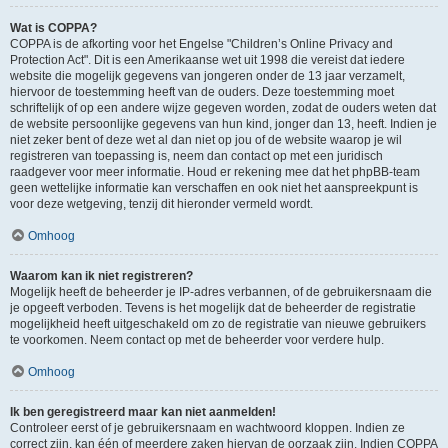
Wat is COPPA?
COPPA is de afkorting voor het Engelse "Children’s Online Privacy and
Protection Act". Dit is een Amerikaanse wet uit 1998 die vereist dat iedere
website die mogelijk gegevens van jongeren onder de 13 jaar verzamelt,
hiervoor de toestemming heeft van de ouders. Deze toestemming moet
schriftelijk of op een andere wijze gegeven worden, zodat de ouders weten dat
de website persoonlijke gegevens van hun kind, jonger dan 13, heeft. Indien je
niet zeker bent of deze wet al dan niet op jou of de website waarop je wil
registreren van toepassing is, neem dan contact op met een juridisch
raadgever voor meer informatie. Houd er rekening mee dat het phpBB-team
geen wettelijke informatie kan verschaffen en ook niet het aanspreekpunt is
voor deze wetgeving, tenzij dit hieronder vermeld wordt.
Omhoog
Waarom kan ik niet registreren?
Mogelijk heeft de beheerder je IP-adres verbannen, of de gebruikersnaam die
je opgeeft verboden. Tevens is het mogelijk dat de beheerder de registratie
mogelijkheid heeft uitgeschakeld om zo de registratie van nieuwe gebruikers
te voorkomen. Neem contact op met de beheerder voor verdere hulp.
Omhoog
Ik ben geregistreerd maar kan niet aanmelden!
Controleer eerst of je gebruikersnaam en wachtwoord kloppen. Indien ze
correct zijn, kan één of meerdere zaken hiervan de oorzaak zijn. Indien COPPA