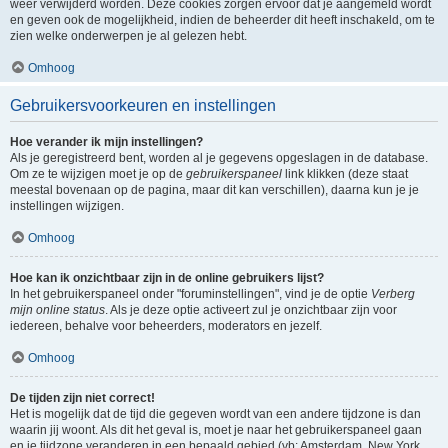
weer verwijderd worden. Deze cookies zorgen ervoor dat je aangemeld wordt
en geven ook de mogelijkheid, indien de beheerder dit heeft inschakeld, om te
zien welke onderwerpen je al gelezen hebt.
Omhoog
Gebruikersvoorkeuren en instellingen
Hoe verander ik mijn instellingen?
Als je geregistreerd bent, worden al je gegevens opgeslagen in de database.
Om ze te wijzigen moet je op de
gebruikerspaneel
link klikken (deze staat
meestal bovenaan op de pagina, maar dit kan verschillen), daarna kun je je
instellingen wijzigen.
Omhoog
Hoe kan ik onzichtbaar zijn in de online gebruikers lijst?
In het gebruikerspaneel onder "foruminstellingen", vind je de optie
Verberg
mijn online status
. Als je deze optie activeert zul je onzichtbaar zijn voor
iedereen, behalve voor beheerders, moderators en jezelf.
Omhoog
De tijden zijn niet correct!
Het is mogelijk dat de tijd die gegeven wordt van een andere tijdzone is dan
waarin jij woont. Als dit het geval is, moet je naar het gebruikerspaneel gaan
en je tijdzone veranderen in een bepaald gebied (vb: Amsterdam, New York,