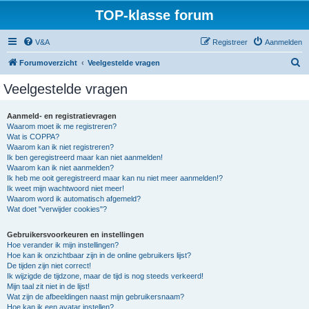
TOP-klasse forum
V&A
Registreer
Aanmelden
Z
Forumoverzicht
Veelgestelde vragen
o
Veelgestelde vragen
e
k
Aanmeld- en registratievragen
Waarom moet ik me registreren?
Wat is COPPA?
Waarom kan ik niet registreren?
Ik ben geregistreerd maar kan niet aanmelden!
Waarom kan ik niet aanmelden?
Ik heb me ooit geregistreerd maar kan nu niet meer aanmelden!?
Ik weet mijn wachtwoord niet meer!
Waarom word ik automatisch afgemeld?
Wat doet "verwijder cookies"?
Gebruikersvoorkeuren en instellingen
Hoe verander ik mijn instellingen?
Hoe kan ik onzichtbaar zijn in de online gebruikers lijst?
De tijden zijn niet correct!
Ik wijzigde de tijdzone, maar de tijd is nog steeds verkeerd!
Mijn taal zit niet in de lijst!
Wat zijn de afbeeldingen naast mijn gebruikersnaam?
Hoe kan ik een avatar instellen?