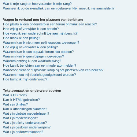
Wat is mijn rang en hoe verander ik mijn rang?
Wanneer ik op de e-maillink van een gebruiker klik, moet ik me aanmelden?
Vragen in verband met het plaatsen van berichten
Hoe plaats ik een onderwerp in een forum of maak een reactie?
Hoe wijzig of verwijder ik een bericht?
Hoe voeg ik een onderschrift toe aan mijn bericht?
Hoe maak ik een peiling?
Waarom kan ik niet meer peilingsopties toevoegen?
Hoe wijzig of verwijder ik een peiling?
Waarom kan ik een bepaald forum niet openen?
Waarom kan ik geen bijlagen toevoegen?
Waarom ontving ik een waarschuwing?
Hoe kan ik berichten aan een moderator melden?
Waarvoor dient de "Opslaan"-knop bij het plaatsen van een bericht?
Waarom moet mijn bericht goedgekeurd worden?
Hoe bump ik mijn onderwerp?
Tekstopmaak en onderwerp soorten
Wat is BBCode?
Kan ik HTML gebruiken?
Wat zijn Smilies?
Kan ik afbeeldingen plaatsen?
Wat zijn globale mededelingen?
Wat zijn mededelingen?
Wat zijn sticky onderwerpen?
Wat zijn gesloten onderwerpen?
Wat zijn onderwerpiconen?