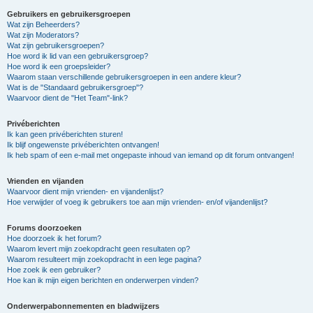
Gebruikers en gebruikersgroepen
Wat zijn Beheerders?
Wat zijn Moderators?
Wat zijn gebruikersgroepen?
Hoe word ik lid van een gebruikersgroep?
Hoe word ik een groepsleider?
Waarom staan verschillende gebruikersgroepen in een andere kleur?
Wat is de "Standaard gebruikersgroep"?
Waarvoor dient de "Het Team"-link?
Privéberichten
Ik kan geen privéberichten sturen!
Ik blijf ongewenste privéberichten ontvangen!
Ik heb spam of een e-mail met ongepaste inhoud van iemand op dit forum ontvangen!
Vrienden en vijanden
Waarvoor dient mijn vrienden- en vijandenlijst?
Hoe verwijder of voeg ik gebruikers toe aan mijn vrienden- en/of vijandenlijst?
Forums doorzoeken
Hoe doorzoek ik het forum?
Waarom levert mijn zoekopdracht geen resultaten op?
Waarom resulteert mijn zoekopdracht in een lege pagina?
Hoe zoek ik een gebruiker?
Hoe kan ik mijn eigen berichten en onderwerpen vinden?
Onderwerpabonnementen en bladwijzers