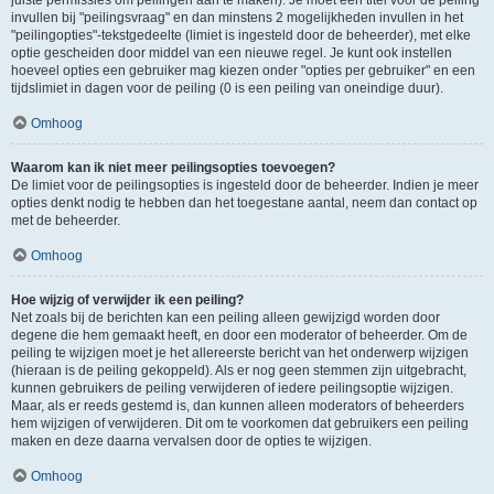
juiste permissies om peilingen aan te maken). Je moet een titel voor de peiling
invullen bij "peilingsvraag" en dan minstens 2 mogelijkheden invullen in het
"peilingopties"-tekstgedeelte (limiet is ingesteld door de beheerder), met elke
optie gescheiden door middel van een nieuwe regel. Je kunt ook instellen
hoeveel opties een gebruiker mag kiezen onder "opties per gebruiker" en een
tijdslimiet in dagen voor de peiling (0 is een peiling van oneindige duur).
Omhoog
Waarom kan ik niet meer peilingsopties toevoegen?
De limiet voor de peilingsopties is ingesteld door de beheerder. Indien je meer
opties denkt nodig te hebben dan het toegestane aantal, neem dan contact op
met de beheerder.
Omhoog
Hoe wijzig of verwijder ik een peiling?
Net zoals bij de berichten kan een peiling alleen gewijzigd worden door
degene die hem gemaakt heeft, en door een moderator of beheerder. Om de
peiling te wijzigen moet je het allereerste bericht van het onderwerp wijzigen
(hieraan is de peiling gekoppeld). Als er nog geen stemmen zijn uitgebracht,
kunnen gebruikers de peiling verwijderen of iedere peilingsoptie wijzigen.
Maar, als er reeds gestemd is, dan kunnen alleen moderators of beheerders
hem wijzigen of verwijderen. Dit om te voorkomen dat gebruikers een peiling
maken en deze daarna vervalsen door de opties te wijzigen.
Omhoog