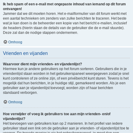
Ik heb spam of een e-mail met ongepaste inhoud van iemand op dit forum
ontvangen!
Jammer dat we dit moeten horen. Het e-mailformulier van dit forum werkt met
een aantal technieken om zenders van zulke berichten te traceren. Het beste
wat je kan doen is de beheerder een kopie van het bericht e-mailen, inclusief
de headers (hierin staan de details van de gebruiker die de e-mail stuurde).
Deze zal dan de nodige stappen ondernemen.
Omhoog
Vrienden en vijanden
Waarvoor dient mijn vrienden- en vijandenlijst?
Hiermee kun je andere gebruikers op het forum sorteren. Gebruikers die in je
vriendenlijst staan worden in het gebruikerspaneel weergegeven zodat je snel
kunt controleren of ze online zijn, of een privébericht kunt sturen. Tevens is het
mogelijk dat hun berichten, in je huidige stijl, gemarkeerd worden. Als je een
gebruiker aan je vijandenlijst toevoegt, worden zijn of haar berichten
standaard verborgen.
Omhoog
Hoe verwijder of voeg ik gebruikers toe aan mijn vrienden- en/of
vijandenlijst?
Het toevoegen van gebruikers kan op 2 manieren. In het profiel van iedere
gebruiker staat een link om de gebruiker aan je vrienden- of vijandenlijst toe te