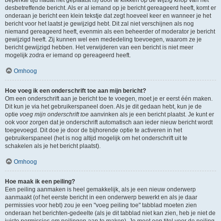
beperkte tijd nadat het geplaatst is) door te klikken op de
wijzig
knop van het
desbetreffende bericht. Als er al iemand op je bericht gereageerd heeft, komt er
onderaan je bericht een klein tekstje dat zegt hoeveel keer en wanneer je het
bericht voor het laatst je gewijzigd hebt. Dit zal niet verschijnen als nog
niemand gereageerd heeft, evenmin als een beheerder of moderator je bericht
gewijzigd heeft. Zij kunnen wel een mededeling toevoegen, waarom ze je
bericht gewijzigd hebben. Het verwijderen van een bericht is niet meer
mogelijk zodra er iemand op gereageerd heeft.
Omhoog
Hoe voeg ik een onderschrift toe aan mijn bericht?
Om een onderschrift aan je bericht toe te voegen, moet je er eerst één maken.
Dit kun je via het gebruikerspaneel doen. Als je dit gedaan hebt, kun je de
optie
voeg mijn onderschrift toe
aanvinken als je een bericht plaatst. Je kunt er
ook voor zorgen dat je onderschrift automatisch aan ieder nieuw bericht wordt
toegevoegd. Dit doe je door de bijhorende optie te activeren in het
gebruikerspaneel (het is nog altijd mogelijk om het onderschrift uit te
schakelen als je het bericht plaatst).
Omhoog
Hoe maak ik een peiling?
Een peiling aanmaken is heel gemakkelijk, als je een nieuw onderwerp
aanmaakt (of het eerste bericht in een onderwerp bewerkt en als je daar
permissies voor hebt) zou je een "voeg peiling toe" tabblad moeten zien
onderaan het berichten-gedeelte (als je dit tabblad niet kan zien, heb je niet de