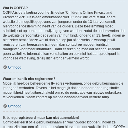
Wat is COPPA?
COPPA is de afkorting voor het Engelse "Children’s Online Privacy and
Protection Act". Dit is een Amerikaanse wet uit 1998 die vereist dat iedere
website die mogelijk gegevens van jongeren onder de 13 jaar verzamelt,
hiervoor de toestemming heeft van de ouders. Deze toestemming moet
schriftelijk of op een andere wijze gegeven worden, zodat de ouders weten dat
de website persoonlijke gegevens van hun kind, jonger dan 13, heeft. Indien je
niet zeker bent of deze wet al dan niet op jou of de website waarop je wil
registreren van toepassing is, neem dan contact op met een juridisch
raadgever voor meer informatie. Houd er rekening mee dat het phpBB-team
geen wettelijke informatie kan verschaffen en ook niet het aanspreekpunt is
voor deze wetgeving, tenzij dit hieronder vermeld wordt.
Omhoog
Waarom kan ik niet registreren?
Mogelijk heeft de beheerder je IP-adres verbannen, of de gebruikersnaam die
je opgeeft verboden. Tevens is het mogelijk dat de beheerder de registratie
mogelijkheid heeft uitgeschakeld om zo de registratie van nieuwe gebruikers
te voorkomen. Neem contact op met de beheerder voor verdere hulp.
Omhoog
Ik ben geregistreerd maar kan niet aanmelden!
Controleer eerst of je gebruikersnaam en wachtwoord kloppen. Indien ze
correct zijn, kan één of meerdere zaken hiervan de oorzaak zijn. Indien COPPA