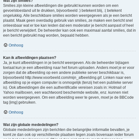
Wat zijn Smilies?
Smilies zijn kleine afbeeldingen die gebruikt kunnen worden om een
gevoelstoestand uit te drukken, bijvoorbeeld :) betekent blij, :( betekent
ongelukkig. Alle beschikbare smilies worden weergegeven als je een bericht
plaatst. Maak geen overdadig gebruik van smilies, ze maken een bericht snel
onleesbaar wat er toe kan leiden dat een moderator je bericht aanpast of heel
je bericht verwijdert. De beheerder kan ook een maximaal aantal smilies, dat in
een bericht gebruikt mag worden, bepaald hebben.
Omhoog
Kan ik afbeeldingen plaatsen?
Ja, je kunt afbeeldingen in je bericht weergeven. Als de beheerder bijlagen
toelaat kun je een afbeelding naar het forum uploaden. Anders moet je er voor
zorgen dat de afbeelding op een andere publieke server beschikbaar is,
bijvoorbeeld http://www.voorbeeld.com/mijn_afbeelding.gif. Linken naar een
afbeelding op je eigen computer is onmogelijk (tenzij het een publieke server
is). Ook afbeeldingen die een authentificatie vereisen zoals in: Hotmail of
Yahoo mailboxen, een wachtwoord beschermde website, enz. kunnen niet
worden weergegeven. Om een afbeelding weer te geven, moet je de BBCode
tag [img] gebruiken.
Omhoog
Wat zijn globale mededelingen?
Globale mededelingen zijn berichten die belangrijke informatie bevatten, je
komt ze dan ook op verschillende plaatsen tegen zoals bovenaan ieder forum