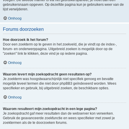
voegen. De tweede manier is via het gebruikerspaneel, je moet dan een
gebruikersnaam opgeven. Op dezelfde pagina kun je gebruikers weer van de
lijst verwijderen.
Omhoog
Forums doorzoeken
Hoe doorzoek ik het forum?
Door een zoekterm op te geven in het zoekveld, die je vindt op de index-,
forum- en onderwerppagina. Uitgebreid zoeken is mogelijk door op de
"zoeken" link te klikken, deze vind je op iedere pagina.
Omhoog
Waarom levert mijn zoekopdracht geen resultaten op?
Je zoekterm was hoogstwaarschijnlijk niet specifiek genoeg en bevatte
mogelijk teveel termen die niet door phpBB3 geïndexeerd worden. Wees
specifieker en gebruik, bij uitgebreid zoeken, de beschikbare opties.
Omhoog
Waarom resulteert mijn zoekopdracht in een lege pagina?
Je zoekopdracht gaf meer resultaten dan de webserver kon verwerken.
Gebruik de geavanceerde zoekfunctie en wees specifieker met zowel je
zoektermen als de te doorzoeken forums.