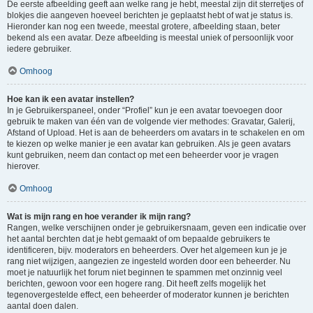
De eerste afbeelding geeft aan welke rang je hebt, meestal zijn dit sterretjes of
blokjes die aangeven hoeveel berichten je geplaatst hebt of wat je status is.
Hieronder kan nog een tweede, meestal grotere, afbeelding staan, beter
bekend als een avatar. Deze afbeelding is meestal uniek of persoonlijk voor
iedere gebruiker.
Omhoog
Hoe kan ik een avatar instellen?
In je Gebruikerspaneel, onder “Profiel” kun je een avatar toevoegen door
gebruik te maken van één van de volgende vier methodes: Gravatar, Galerij,
Afstand of Upload. Het is aan de beheerders om avatars in te schakelen en om
te kiezen op welke manier je een avatar kan gebruiken. Als je geen avatars
kunt gebruiken, neem dan contact op met een beheerder voor je vragen
hierover.
Omhoog
Wat is mijn rang en hoe verander ik mijn rang?
Rangen, welke verschijnen onder je gebruikersnaam, geven een indicatie over
het aantal berchten dat je hebt gemaakt of om bepaalde gebruikers te
identificeren, bijv. moderators en beheerders. Over het algemeen kun je je
rang niet wijzigen, aangezien ze ingesteld worden door een beheerder. Nu
moet je natuurlijk het forum niet beginnen te spammen met onzinnig veel
berichten, gewoon voor een hogere rang. Dit heeft zelfs mogelijk het
tegenovergestelde effect, een beheerder of moderator kunnen je berichten
aantal doen dalen.