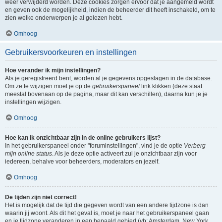
weer verwijderd worden. Deze cookies zorgen ervoor dat je aangemeld wordt
en geven ook de mogelijkheid, indien de beheerder dit heeft inschakeld, om te
zien welke onderwerpen je al gelezen hebt.
Omhoog
Gebruikersvoorkeuren en instellingen
Hoe verander ik mijn instellingen?
Als je geregistreerd bent, worden al je gegevens opgeslagen in de database.
Om ze te wijzigen moet je op de
gebruikerspaneel
link klikken (deze staat
meestal bovenaan op de pagina, maar dit kan verschillen), daarna kun je je
instellingen wijzigen.
Omhoog
Hoe kan ik onzichtbaar zijn in de online gebruikers lijst?
In het gebruikerspaneel onder "foruminstellingen", vind je de optie
Verberg
mijn online status
. Als je deze optie activeert zul je onzichtbaar zijn voor
iedereen, behalve voor beheerders, moderators en jezelf.
Omhoog
De tijden zijn niet correct!
Het is mogelijk dat de tijd die gegeven wordt van een andere tijdzone is dan
waarin jij woont. Als dit het geval is, moet je naar het gebruikerspaneel gaan
en je tijdzone veranderen in een bepaald gebied (vb: Amsterdam, New York,