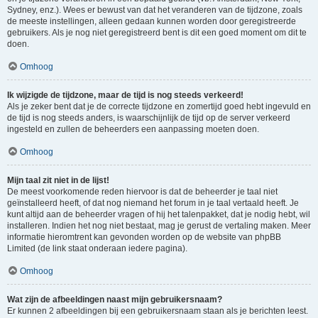
Sydney, enz.). Wees er bewust van dat het veranderen van de tijdzone, zoals
de meeste instellingen, alleen gedaan kunnen worden door geregistreerde
gebruikers. Als je nog niet geregistreerd bent is dit een goed moment om dit te
doen.
Omhoog
Ik wijzigde de tijdzone, maar de tijd is nog steeds verkeerd!
Als je zeker bent dat je de correcte tijdzone en zomertijd goed hebt ingevuld en
de tijd is nog steeds anders, is waarschijnlijk de tijd op de server verkeerd
ingesteld en zullen de beheerders een aanpassing moeten doen.
Omhoog
Mijn taal zit niet in de lijst!
De meest voorkomende reden hiervoor is dat de beheerder je taal niet
geïnstalleerd heeft, of dat nog niemand het forum in je taal vertaald heeft. Je
kunt altijd aan de beheerder vragen of hij het talenpakket, dat je nodig hebt, wil
installeren. Indien het nog niet bestaat, mag je gerust de vertaling maken. Meer
informatie hieromtrent kan gevonden worden op de website van phpBB
Limited (de link staat onderaan iedere pagina).
Omhoog
Wat zijn de afbeeldingen naast mijn gebruikersnaam?
Er kunnen 2 afbeeldingen bij een gebruikersnaam staan als je berichten leest.