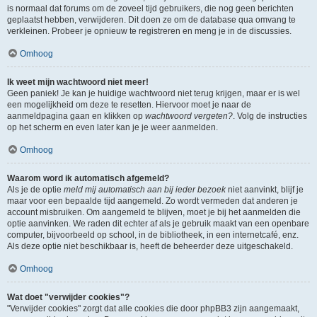
is normaal dat forums om de zoveel tijd gebruikers, die nog geen berichten
geplaatst hebben, verwijderen. Dit doen ze om de database qua omvang te
verkleinen. Probeer je opnieuw te registreren en meng je in de discussies.
Omhoog
Ik weet mijn wachtwoord niet meer!
Geen paniek! Je kan je huidige wachtwoord niet terug krijgen, maar er is wel
een mogelijkheid om deze te resetten. Hiervoor moet je naar de
aanmeldpagina gaan en klikken op
wachtwoord vergeten?
. Volg de instructies
op het scherm en even later kan je je weer aanmelden.
Omhoog
Waarom word ik automatisch afgemeld?
Als je de optie
meld mij automatisch aan bij ieder bezoek
niet aanvinkt, blijf je
maar voor een bepaalde tijd aangemeld. Zo wordt vermeden dat anderen je
account misbruiken. Om aangemeld te blijven, moet je bij het aanmelden die
optie aanvinken. We raden dit echter af als je gebruik maakt van een openbare
computer, bijvoorbeeld op school, in de bibliotheek, in een internetcafé, enz.
Als deze optie niet beschikbaar is, heeft de beheerder deze uitgeschakeld.
Omhoog
Wat doet "verwijder cookies"?
"Verwijder cookies" zorgt dat alle cookies die door phpBB3 zijn aangemaakt,