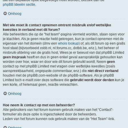
dat een bepaalde optie toegevoegd moet worden, bezoek dan de
phpBB Ideeën sectie
.
Omhoog
Met wie moet ik contact opnemen omtrent misbruik en/of wettelijke
kwesties in verband met dit forum?
Alle beheerders die op de "het team"-pagina vermeld worden, staan open voor
je klachten. Als je geen reactie hebt gekregen, kun je contact opnemen met de
eigenaar van het domein (dmv een
whois lookup
) of, als dit forum op een gratis
host staat (bijvoorbeeld xsbb.nl, nl.forums.cc, dotbb.be, enz.), het beheer of
misbruik-afdeling van de gratis host. Wees je er bewust van dat phpBB Limited
geen inspraak
heeft en dus in geen enkel geval aansprakelijk gehouden kan
worden over hoe, waar en door wie dit forum gebruikt wordt. Neem
geen
contact op met phpBB Limited met vragen over wettelijke kwesties (zoals
aanspreekbaarheid, ongepaste commentaar, enz.) die
niet direct verband
houden met de phpBB.com-website of de phpBB-software. Als je phpBB
Limited toch e-mailt over deze software die
gebruikt wordt door derden
kun je
een korte, of helemaal geen, reactie verwachten.
Omhoog
Hoe neem ik contact op met een beheerder?
Alle gebruikers van het forum kunnen gebruik maken van het “Contact”-
formulier als deze optie is ingeschakeld door de beheerders.
Leden van het forum kunnen ook gebruik maken van de “Het Team”-link.