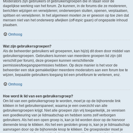
Moderators zijn gebruikers of gebruikersgroepen die in staan voor de
dagelijkse werking van het forum. Ze kunnen, in de forums die ze modereren,
berichten wijzigen en verwijderen; onderwerpen sluiten, openen, verplaatsen,
splitsen en verwijderen. In het algemeen moeten ze er gewoon op toe zien dat
mensen niet van het onderwerp afwijken (
off-topic
gaan) of ongepaste inhoud
plaatsen.
Omhoog
Wat zijn gebruikersgroepen?
Als de beheerder gebruikers wil groeperen, kan hij/zij dit doen door middel van
gebruikersgroepen. Gebruikers kunnen van meerdere groepen lid zijn (dit
verschilt per forum), deze groepen kunnen verschillende
permissies/toegangspermissies hebben. Op deze manier is het voor de
beheerder een stuk gemakkelijker meerdere moderators aan een forum toe te
wijzen, bepaalde gebruikers toegang tot een privéforum te verlenen, enz.
Omhoog
Hoe word ik lid van een gebruikersgroep?
Om lid van een gebruikersgroep te worden, moet je op de bijhorende link
klikken in het gebruikerspaneel, waarna je een overzicht van alle
gebruikersgroepen krijgt. Niet alle groepen zijn vrij toegankelijk, ze vereisen
een goedkeuring van je lidmaatschap en hebben soms zelf verborgen
gebruikers. Als het een open groep is, kan je lid worden door op de hiervoor
dienende knop te klikken. Als het een gesloten groep is, kan je je lidmaatschap
aanvragen door op de bijhorende knop te klikken. De groepsleider moet je