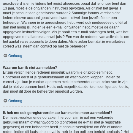
geactiveerd is en je tijdens het registratieproces opgaf dat je jonger bent dan
13 jaar, moet je de ontvangen instructies opvolgen. Als dit niet het geval is,
moet je account dan geactiveerd worden? Sommige forums vereisen dat
iedere nieuwe account geactiveerd wordt, ofwel door jezelf of door een
beheerder. Wanneer je je geregistreerd hebt, werd ook medegedeeld of dit al
dan niet nodig is. Indien je een e-mail ontvangen hebt, moet je de daarin
opgegeven instructies volgen. Als je nooit een e-mail ontvangen hebt, was het
opgegeven e-mailadres dan wel juist? Één van de redenen van activatie is om
het aantal valse accounts te doen dalen. Als je zeker bent dat je e-mailadres
correct was, neem dan contact op met de beheerder.
Omhoog
Waarom kan ik niet aanmelden?
Er zijn verschillende redenen mogelijk waarom je dit probleem hebt.
Controleer eerst of je gebruikersnaam en wachtwoord kloppen. Indien ze
correct zijn, kun je contact opnemen met de beheerder om er zeker van te zijn
dat je niet verbannen bent. Het is ook mogelijk dat de forumconfiguratie fout is,
dan moet dit door de beheerder opgelost worden.
Omhoog
Ik heb me ooit geregistreerd maar kan nu niet meer aanmelden!?
De meest voorkomende oorzaken hiervoor zijn: je gaf een verkeerde
gebruikersnaam of wachtwoord op (controleer de e-mail met je registratie
gegevens) of een beheerder heeft je account verwijderd om één of andere
reden. Indien dit laatste het geval is, heb je dan ooit een bericht geplaatst? Het