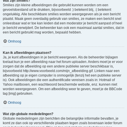
Wat zijn Smilies?
Smilies zijn kleine afbeeldingen die gebruikt kunnen worden om een
gevoelstoestand uit te drukken, bijvoorbeeld :) betekent blij, :( betekent
ongelukkig. Alle beschikbare smilies worden weergegeven als je een bericht
plaatst. Maak geen overdadig gebruik van smilies, ze maken een bericht snel
onleesbaar wat er toe kan leiden dat een moderator je bericht aanpast of heel
je bericht verwijdert. De beheerder kan ook een maximaal aantal smilies, dat in
een bericht gebruikt mag worden, bepaald hebben.
Omhoog
Kan ik afbeeldingen plaatsen?
Ja, je kunt afbeeldingen in je bericht weergeven. Als de beheerder bijlagen
toelaat kun je een afbeelding naar het forum uploaden. Anders moet je er voor
zorgen dat de afbeelding op een andere publieke server beschikbaar is,
bijvoorbeeld http://www.voorbeeld.com/mijn_afbeelding.gif. Linken naar een
afbeelding op je eigen computer is onmogelijk (tenzij het een publieke server
is). Ook afbeeldingen die een authentificatie vereisen zoals in: Hotmail of
Yahoo mailboxen, een wachtwoord beschermde website, enz. kunnen niet
worden weergegeven. Om een afbeelding weer te geven, moet je de BBCode
tag [img] gebruiken.
Omhoog
Wat zijn globale mededelingen?
Globale mededelingen zijn berichten die belangrijke informatie bevatten, je
komt ze dan ook op verschillende plaatsen tegen zoals bovenaan ieder forum