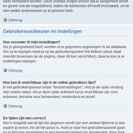
weer verwijderd worden. Deze cookies zorgen ervoor dat je aangemeld wordt
en geven ook de mogelijkheid, indien de beheerder dit heeft inschakeld, om te
zien welke onderwerpen je al gelezen hebt.
Omhoog
Gebruikersvoorkeuren en instellingen
Hoe verander ik mijn instellingen?
Als je geregistreerd bent, worden al je gegevens opgeslagen in de database.
Om ze te wijzigen moet je op de
gebruikerspaneel
link klikken (deze staat
meestal bovenaan op de pagina, maar dit kan verschillen), daarna kun je je
instellingen wijzigen.
Omhoog
Hoe kan ik onzichtbaar zijn in de online gebruikers lijst?
In het gebruikerspaneel onder "foruminstellingen", vind je de optie
Verberg
mijn online status
. Als je deze optie activeert zul je onzichtbaar zijn voor
iedereen, behalve voor beheerders, moderators en jezelf.
Omhoog
De tijden zijn niet correct!
Het is mogelijk dat de tijd die gegeven wordt van een andere tijdzone is dan
waarin jij woont. Als dit het geval is, moet je naar het gebruikerspaneel gaan
en je tijdzone veranderen in een bepaald gebied (vb: Amsterdam, New York,