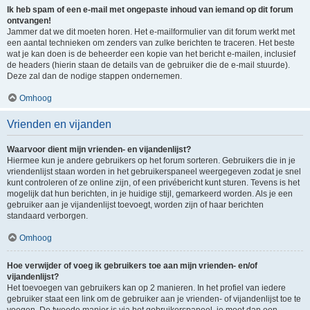
Ik heb spam of een e-mail met ongepaste inhoud van iemand op dit forum
ontvangen!
Jammer dat we dit moeten horen. Het e-mailformulier van dit forum werkt met
een aantal technieken om zenders van zulke berichten te traceren. Het beste
wat je kan doen is de beheerder een kopie van het bericht e-mailen, inclusief
de headers (hierin staan de details van de gebruiker die de e-mail stuurde).
Deze zal dan de nodige stappen ondernemen.
Omhoog
Vrienden en vijanden
Waarvoor dient mijn vrienden- en vijandenlijst?
Hiermee kun je andere gebruikers op het forum sorteren. Gebruikers die in je
vriendenlijst staan worden in het gebruikerspaneel weergegeven zodat je snel
kunt controleren of ze online zijn, of een privébericht kunt sturen. Tevens is het
mogelijk dat hun berichten, in je huidige stijl, gemarkeerd worden. Als je een
gebruiker aan je vijandenlijst toevoegt, worden zijn of haar berichten
standaard verborgen.
Omhoog
Hoe verwijder of voeg ik gebruikers toe aan mijn vrienden- en/of
vijandenlijst?
Het toevoegen van gebruikers kan op 2 manieren. In het profiel van iedere
gebruiker staat een link om de gebruiker aan je vrienden- of vijandenlijst toe te