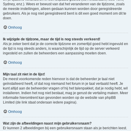
Sydney, enz.). Wees er bewust van dat het veranderen van de tijdzone, zoals
de meeste instellingen, alleen gedaan kunnen worden door geregistreerde
gebruikers. Als je nog niet geregistreerd bent is dit een goed moment om dit te
doen.
Omhoog
Ik wijzigde de tijdzone, maar de tijd is nog steeds verkeerd!
Als je zeker bent dat je de correcte tijdzone en zomertijd goed hebt ingevuld en
de tijd is nog steeds anders, is waarschijnlijk de tijd op de server verkeerd
ingesteld en zullen de beheerders een aanpassing moeten doen.
Omhoog
Mijn taal zit niet in de lijst!
De meest voorkomende reden hiervoor is dat de beheerder je taal niet
geïnstalleerd heeft, of dat nog niemand het forum in je taal vertaald heeft. Je
kunt altijd aan de beheerder vragen of hij het talenpakket, dat je nodig hebt, wil
installeren. Indien het nog niet bestaat, mag je gerust de vertaling maken. Meer
informatie hieromtrent kan gevonden worden op de website van phpBB
Limited (de link staat onderaan iedere pagina).
Omhoog
Wat zijn de afbeeldingen naast mijn gebruikersnaam?
Er kunnen 2 afbeeldingen bij een gebruikersnaam staan als je berichten leest.