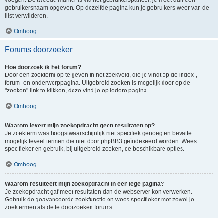
voegen. De tweede manier is via het gebruikerspaneel, je moet dan een
gebruikersnaam opgeven. Op dezelfde pagina kun je gebruikers weer van de
lijst verwijderen.
Omhoog
Forums doorzoeken
Hoe doorzoek ik het forum?
Door een zoekterm op te geven in het zoekveld, die je vindt op de index-,
forum- en onderwerppagina. Uitgebreid zoeken is mogelijk door op de
"zoeken" link te klikken, deze vind je op iedere pagina.
Omhoog
Waarom levert mijn zoekopdracht geen resultaten op?
Je zoekterm was hoogstwaarschijnlijk niet specifiek genoeg en bevatte
mogelijk teveel termen die niet door phpBB3 geïndexeerd worden. Wees
specifieker en gebruik, bij uitgebreid zoeken, de beschikbare opties.
Omhoog
Waarom resulteert mijn zoekopdracht in een lege pagina?
Je zoekopdracht gaf meer resultaten dan de webserver kon verwerken.
Gebruik de geavanceerde zoekfunctie en wees specifieker met zowel je
zoektermen als de te doorzoeken forums.