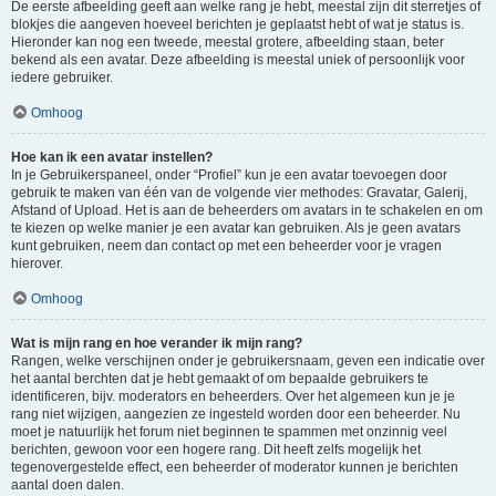
De eerste afbeelding geeft aan welke rang je hebt, meestal zijn dit sterretjes of
blokjes die aangeven hoeveel berichten je geplaatst hebt of wat je status is.
Hieronder kan nog een tweede, meestal grotere, afbeelding staan, beter
bekend als een avatar. Deze afbeelding is meestal uniek of persoonlijk voor
iedere gebruiker.
Omhoog
Hoe kan ik een avatar instellen?
In je Gebruikerspaneel, onder “Profiel” kun je een avatar toevoegen door
gebruik te maken van één van de volgende vier methodes: Gravatar, Galerij,
Afstand of Upload. Het is aan de beheerders om avatars in te schakelen en om
te kiezen op welke manier je een avatar kan gebruiken. Als je geen avatars
kunt gebruiken, neem dan contact op met een beheerder voor je vragen
hierover.
Omhoog
Wat is mijn rang en hoe verander ik mijn rang?
Rangen, welke verschijnen onder je gebruikersnaam, geven een indicatie over
het aantal berchten dat je hebt gemaakt of om bepaalde gebruikers te
identificeren, bijv. moderators en beheerders. Over het algemeen kun je je
rang niet wijzigen, aangezien ze ingesteld worden door een beheerder. Nu
moet je natuurlijk het forum niet beginnen te spammen met onzinnig veel
berichten, gewoon voor een hogere rang. Dit heeft zelfs mogelijk het
tegenovergestelde effect, een beheerder of moderator kunnen je berichten
aantal doen dalen.