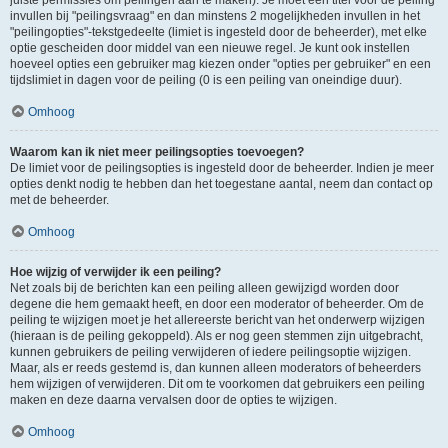
juiste permissies om peilingen aan te maken). Je moet een titel voor de peiling
invullen bij "peilingsvraag" en dan minstens 2 mogelijkheden invullen in het
"peilingopties"-tekstgedeelte (limiet is ingesteld door de beheerder), met elke
optie gescheiden door middel van een nieuwe regel. Je kunt ook instellen
hoeveel opties een gebruiker mag kiezen onder "opties per gebruiker" en een
tijdslimiet in dagen voor de peiling (0 is een peiling van oneindige duur).
Omhoog
Waarom kan ik niet meer peilingsopties toevoegen?
De limiet voor de peilingsopties is ingesteld door de beheerder. Indien je meer
opties denkt nodig te hebben dan het toegestane aantal, neem dan contact op
met de beheerder.
Omhoog
Hoe wijzig of verwijder ik een peiling?
Net zoals bij de berichten kan een peiling alleen gewijzigd worden door
degene die hem gemaakt heeft, en door een moderator of beheerder. Om de
peiling te wijzigen moet je het allereerste bericht van het onderwerp wijzigen
(hieraan is de peiling gekoppeld). Als er nog geen stemmen zijn uitgebracht,
kunnen gebruikers de peiling verwijderen of iedere peilingsoptie wijzigen.
Maar, als er reeds gestemd is, dan kunnen alleen moderators of beheerders
hem wijzigen of verwijderen. Dit om te voorkomen dat gebruikers een peiling
maken en deze daarna vervalsen door de opties te wijzigen.
Omhoog