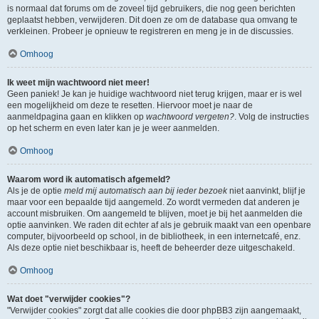
is normaal dat forums om de zoveel tijd gebruikers, die nog geen berichten
geplaatst hebben, verwijderen. Dit doen ze om de database qua omvang te
verkleinen. Probeer je opnieuw te registreren en meng je in de discussies.
Omhoog
Ik weet mijn wachtwoord niet meer!
Geen paniek! Je kan je huidige wachtwoord niet terug krijgen, maar er is wel
een mogelijkheid om deze te resetten. Hiervoor moet je naar de
aanmeldpagina gaan en klikken op
wachtwoord vergeten?
. Volg de instructies
op het scherm en even later kan je je weer aanmelden.
Omhoog
Waarom word ik automatisch afgemeld?
Als je de optie
meld mij automatisch aan bij ieder bezoek
niet aanvinkt, blijf je
maar voor een bepaalde tijd aangemeld. Zo wordt vermeden dat anderen je
account misbruiken. Om aangemeld te blijven, moet je bij het aanmelden die
optie aanvinken. We raden dit echter af als je gebruik maakt van een openbare
computer, bijvoorbeeld op school, in de bibliotheek, in een internetcafé, enz.
Als deze optie niet beschikbaar is, heeft de beheerder deze uitgeschakeld.
Omhoog
Wat doet "verwijder cookies"?
"Verwijder cookies" zorgt dat alle cookies die door phpBB3 zijn aangemaakt,