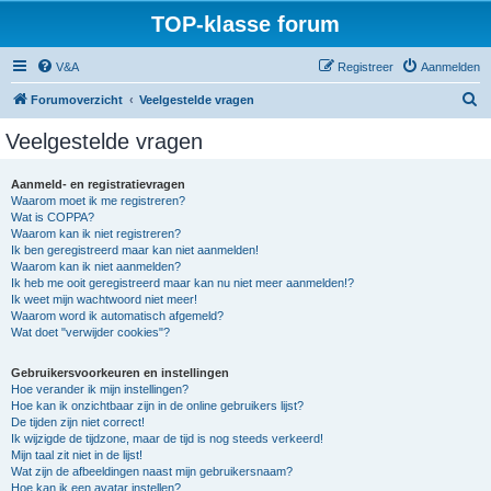
TOP-klasse forum
V&A
Registreer
Aanmelden
Z
Forumoverzicht
Veelgestelde vragen
o
Veelgestelde vragen
e
k
Aanmeld- en registratievragen
Waarom moet ik me registreren?
Wat is COPPA?
Waarom kan ik niet registreren?
Ik ben geregistreerd maar kan niet aanmelden!
Waarom kan ik niet aanmelden?
Ik heb me ooit geregistreerd maar kan nu niet meer aanmelden!?
Ik weet mijn wachtwoord niet meer!
Waarom word ik automatisch afgemeld?
Wat doet "verwijder cookies"?
Gebruikersvoorkeuren en instellingen
Hoe verander ik mijn instellingen?
Hoe kan ik onzichtbaar zijn in de online gebruikers lijst?
De tijden zijn niet correct!
Ik wijzigde de tijdzone, maar de tijd is nog steeds verkeerd!
Mijn taal zit niet in de lijst!
Wat zijn de afbeeldingen naast mijn gebruikersnaam?
Hoe kan ik een avatar instellen?