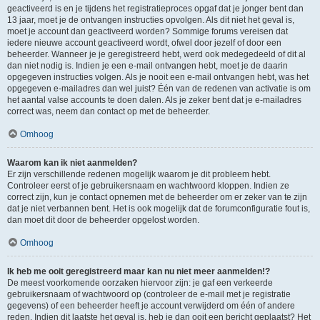
geactiveerd is en je tijdens het registratieproces opgaf dat je jonger bent dan
13 jaar, moet je de ontvangen instructies opvolgen. Als dit niet het geval is,
moet je account dan geactiveerd worden? Sommige forums vereisen dat
iedere nieuwe account geactiveerd wordt, ofwel door jezelf of door een
beheerder. Wanneer je je geregistreerd hebt, werd ook medegedeeld of dit al
dan niet nodig is. Indien je een e-mail ontvangen hebt, moet je de daarin
opgegeven instructies volgen. Als je nooit een e-mail ontvangen hebt, was het
opgegeven e-mailadres dan wel juist? Één van de redenen van activatie is om
het aantal valse accounts te doen dalen. Als je zeker bent dat je e-mailadres
correct was, neem dan contact op met de beheerder.
Omhoog
Waarom kan ik niet aanmelden?
Er zijn verschillende redenen mogelijk waarom je dit probleem hebt.
Controleer eerst of je gebruikersnaam en wachtwoord kloppen. Indien ze
correct zijn, kun je contact opnemen met de beheerder om er zeker van te zijn
dat je niet verbannen bent. Het is ook mogelijk dat de forumconfiguratie fout is,
dan moet dit door de beheerder opgelost worden.
Omhoog
Ik heb me ooit geregistreerd maar kan nu niet meer aanmelden!?
De meest voorkomende oorzaken hiervoor zijn: je gaf een verkeerde
gebruikersnaam of wachtwoord op (controleer de e-mail met je registratie
gegevens) of een beheerder heeft je account verwijderd om één of andere
reden. Indien dit laatste het geval is, heb je dan ooit een bericht geplaatst? Het