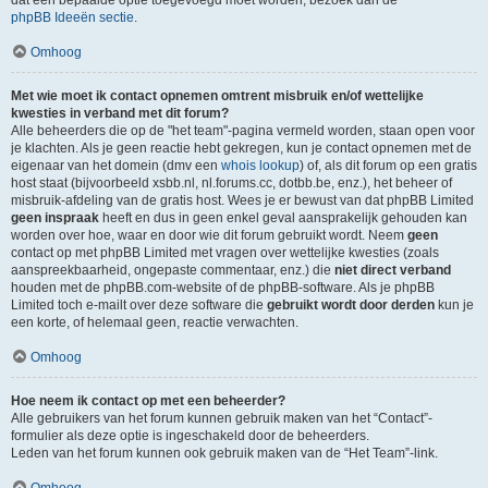
dat een bepaalde optie toegevoegd moet worden, bezoek dan de
phpBB Ideeën sectie
.
Omhoog
Met wie moet ik contact opnemen omtrent misbruik en/of wettelijke
kwesties in verband met dit forum?
Alle beheerders die op de "het team"-pagina vermeld worden, staan open voor
je klachten. Als je geen reactie hebt gekregen, kun je contact opnemen met de
eigenaar van het domein (dmv een
whois lookup
) of, als dit forum op een gratis
host staat (bijvoorbeeld xsbb.nl, nl.forums.cc, dotbb.be, enz.), het beheer of
misbruik-afdeling van de gratis host. Wees je er bewust van dat phpBB Limited
geen inspraak
heeft en dus in geen enkel geval aansprakelijk gehouden kan
worden over hoe, waar en door wie dit forum gebruikt wordt. Neem
geen
contact op met phpBB Limited met vragen over wettelijke kwesties (zoals
aanspreekbaarheid, ongepaste commentaar, enz.) die
niet direct verband
houden met de phpBB.com-website of de phpBB-software. Als je phpBB
Limited toch e-mailt over deze software die
gebruikt wordt door derden
kun je
een korte, of helemaal geen, reactie verwachten.
Omhoog
Hoe neem ik contact op met een beheerder?
Alle gebruikers van het forum kunnen gebruik maken van het “Contact”-
formulier als deze optie is ingeschakeld door de beheerders.
Leden van het forum kunnen ook gebruik maken van de “Het Team”-link.