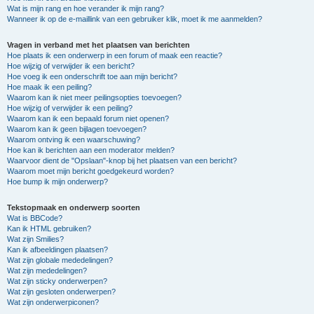
Wat is mijn rang en hoe verander ik mijn rang?
Wanneer ik op de e-maillink van een gebruiker klik, moet ik me aanmelden?
Vragen in verband met het plaatsen van berichten
Hoe plaats ik een onderwerp in een forum of maak een reactie?
Hoe wijzig of verwijder ik een bericht?
Hoe voeg ik een onderschrift toe aan mijn bericht?
Hoe maak ik een peiling?
Waarom kan ik niet meer peilingsopties toevoegen?
Hoe wijzig of verwijder ik een peiling?
Waarom kan ik een bepaald forum niet openen?
Waarom kan ik geen bijlagen toevoegen?
Waarom ontving ik een waarschuwing?
Hoe kan ik berichten aan een moderator melden?
Waarvoor dient de "Opslaan"-knop bij het plaatsen van een bericht?
Waarom moet mijn bericht goedgekeurd worden?
Hoe bump ik mijn onderwerp?
Tekstopmaak en onderwerp soorten
Wat is BBCode?
Kan ik HTML gebruiken?
Wat zijn Smilies?
Kan ik afbeeldingen plaatsen?
Wat zijn globale mededelingen?
Wat zijn mededelingen?
Wat zijn sticky onderwerpen?
Wat zijn gesloten onderwerpen?
Wat zijn onderwerpiconen?