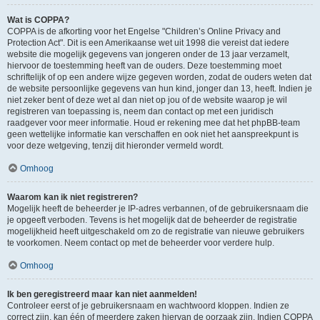
Wat is COPPA?
COPPA is de afkorting voor het Engelse "Children’s Online Privacy and
Protection Act". Dit is een Amerikaanse wet uit 1998 die vereist dat iedere
website die mogelijk gegevens van jongeren onder de 13 jaar verzamelt,
hiervoor de toestemming heeft van de ouders. Deze toestemming moet
schriftelijk of op een andere wijze gegeven worden, zodat de ouders weten dat
de website persoonlijke gegevens van hun kind, jonger dan 13, heeft. Indien je
niet zeker bent of deze wet al dan niet op jou of de website waarop je wil
registreren van toepassing is, neem dan contact op met een juridisch
raadgever voor meer informatie. Houd er rekening mee dat het phpBB-team
geen wettelijke informatie kan verschaffen en ook niet het aanspreekpunt is
voor deze wetgeving, tenzij dit hieronder vermeld wordt.
Omhoog
Waarom kan ik niet registreren?
Mogelijk heeft de beheerder je IP-adres verbannen, of de gebruikersnaam die
je opgeeft verboden. Tevens is het mogelijk dat de beheerder de registratie
mogelijkheid heeft uitgeschakeld om zo de registratie van nieuwe gebruikers
te voorkomen. Neem contact op met de beheerder voor verdere hulp.
Omhoog
Ik ben geregistreerd maar kan niet aanmelden!
Controleer eerst of je gebruikersnaam en wachtwoord kloppen. Indien ze
correct zijn, kan één of meerdere zaken hiervan de oorzaak zijn. Indien COPPA