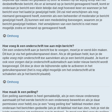
beperkte tijd nadat het geplaatst is) door te klikken op de
wijzig
knop van het
desbetreffende bericht. Als er al iemand op je bericht gereageerd heeft, komt er
onderaan je bericht een klein tekstje dat zegt hoeveel keer en wanneer je het
bericht voor het laatst je gewijzigd hebt. Dit zal niet verschijnen als nog
niemand gereageerd heeft, evenmin als een beheerder of moderator je bericht
gewijzigd heeft. Zij kunnen wel een mededeling toevoegen, waarom ze je
bericht gewijzigd hebben. Het verwijderen van een bericht is niet meer
mogelijk zodra er iemand op gereageerd heeft.
Omhoog
Hoe voeg ik een onderschrift toe aan mijn bericht?
Om een onderschrift aan je bericht toe te voegen, moet je er eerst één maken.
Dit kun je via het gebruikerspaneel doen. Als je dit gedaan hebt, kun je de
optie
voeg mijn onderschrift toe
aanvinken als je een bericht plaatst. Je kunt er
ook voor zorgen dat je onderschrift automatisch aan ieder nieuw bericht wordt
toegevoegd. Dit doe je door de bijhorende optie te activeren in het
gebruikerspaneel (het is nog altijd mogelijk om het onderschrift uit te
schakelen als je het bericht plaatst).
Omhoog
Hoe maak ik een peiling?
Een peiling aanmaken is heel gemakkelijk, als je een nieuw onderwerp
aanmaakt (of het eerste bericht in een onderwerp bewerkt en als je daar
permissies voor hebt) zou je een "voeg peiling toe" tabblad moeten zien
onderaan het berichten-gedeelte (als je dit tabblad niet kan zien, heb je niet de