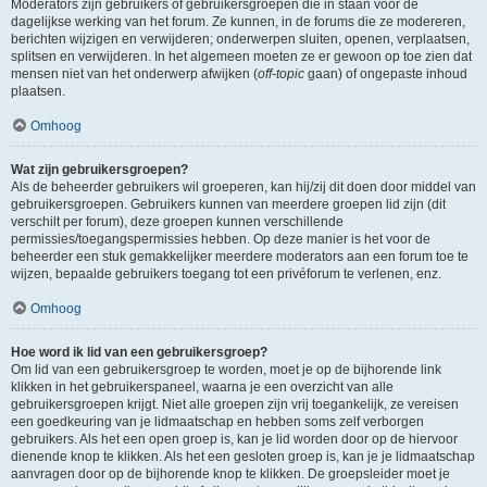
Moderators zijn gebruikers of gebruikersgroepen die in staan voor de
dagelijkse werking van het forum. Ze kunnen, in de forums die ze modereren,
berichten wijzigen en verwijderen; onderwerpen sluiten, openen, verplaatsen,
splitsen en verwijderen. In het algemeen moeten ze er gewoon op toe zien dat
mensen niet van het onderwerp afwijken (
off-topic
gaan) of ongepaste inhoud
plaatsen.
Omhoog
Wat zijn gebruikersgroepen?
Als de beheerder gebruikers wil groeperen, kan hij/zij dit doen door middel van
gebruikersgroepen. Gebruikers kunnen van meerdere groepen lid zijn (dit
verschilt per forum), deze groepen kunnen verschillende
permissies/toegangspermissies hebben. Op deze manier is het voor de
beheerder een stuk gemakkelijker meerdere moderators aan een forum toe te
wijzen, bepaalde gebruikers toegang tot een privéforum te verlenen, enz.
Omhoog
Hoe word ik lid van een gebruikersgroep?
Om lid van een gebruikersgroep te worden, moet je op de bijhorende link
klikken in het gebruikerspaneel, waarna je een overzicht van alle
gebruikersgroepen krijgt. Niet alle groepen zijn vrij toegankelijk, ze vereisen
een goedkeuring van je lidmaatschap en hebben soms zelf verborgen
gebruikers. Als het een open groep is, kan je lid worden door op de hiervoor
dienende knop te klikken. Als het een gesloten groep is, kan je je lidmaatschap
aanvragen door op de bijhorende knop te klikken. De groepsleider moet je