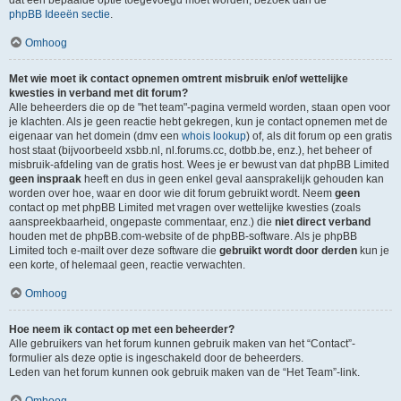
dat een bepaalde optie toegevoegd moet worden, bezoek dan de
phpBB Ideeën sectie
.
Omhoog
Met wie moet ik contact opnemen omtrent misbruik en/of wettelijke
kwesties in verband met dit forum?
Alle beheerders die op de "het team"-pagina vermeld worden, staan open voor
je klachten. Als je geen reactie hebt gekregen, kun je contact opnemen met de
eigenaar van het domein (dmv een
whois lookup
) of, als dit forum op een gratis
host staat (bijvoorbeeld xsbb.nl, nl.forums.cc, dotbb.be, enz.), het beheer of
misbruik-afdeling van de gratis host. Wees je er bewust van dat phpBB Limited
geen inspraak
heeft en dus in geen enkel geval aansprakelijk gehouden kan
worden over hoe, waar en door wie dit forum gebruikt wordt. Neem
geen
contact op met phpBB Limited met vragen over wettelijke kwesties (zoals
aanspreekbaarheid, ongepaste commentaar, enz.) die
niet direct verband
houden met de phpBB.com-website of de phpBB-software. Als je phpBB
Limited toch e-mailt over deze software die
gebruikt wordt door derden
kun je
een korte, of helemaal geen, reactie verwachten.
Omhoog
Hoe neem ik contact op met een beheerder?
Alle gebruikers van het forum kunnen gebruik maken van het “Contact”-
formulier als deze optie is ingeschakeld door de beheerders.
Leden van het forum kunnen ook gebruik maken van de “Het Team”-link.