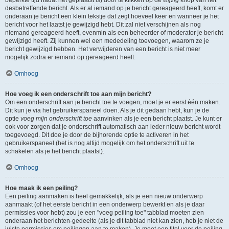
beperkte tijd nadat het geplaatst is) door te klikken op de
wijzig
knop van het
desbetreffende bericht. Als er al iemand op je bericht gereageerd heeft, komt er
onderaan je bericht een klein tekstje dat zegt hoeveel keer en wanneer je het
bericht voor het laatst je gewijzigd hebt. Dit zal niet verschijnen als nog
niemand gereageerd heeft, evenmin als een beheerder of moderator je bericht
gewijzigd heeft. Zij kunnen wel een mededeling toevoegen, waarom ze je
bericht gewijzigd hebben. Het verwijderen van een bericht is niet meer
mogelijk zodra er iemand op gereageerd heeft.
Omhoog
Hoe voeg ik een onderschrift toe aan mijn bericht?
Om een onderschrift aan je bericht toe te voegen, moet je er eerst één maken.
Dit kun je via het gebruikerspaneel doen. Als je dit gedaan hebt, kun je de
optie
voeg mijn onderschrift toe
aanvinken als je een bericht plaatst. Je kunt er
ook voor zorgen dat je onderschrift automatisch aan ieder nieuw bericht wordt
toegevoegd. Dit doe je door de bijhorende optie te activeren in het
gebruikerspaneel (het is nog altijd mogelijk om het onderschrift uit te
schakelen als je het bericht plaatst).
Omhoog
Hoe maak ik een peiling?
Een peiling aanmaken is heel gemakkelijk, als je een nieuw onderwerp
aanmaakt (of het eerste bericht in een onderwerp bewerkt en als je daar
permissies voor hebt) zou je een "voeg peiling toe" tabblad moeten zien
onderaan het berichten-gedeelte (als je dit tabblad niet kan zien, heb je niet de