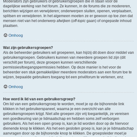
Moderators zijn gebruikers of gebruikersgroepen die in staan voor de
dagelijkse werking van het forum. Ze kunnen, in de forums die ze modereren,
berichten wijzigen en verwijderen; onderwerpen sluiten, openen, verplaatsen,
splitsen en verwijderen. In het algemeen moeten ze er gewoon op toe zien dat
mensen niet van het onderwerp afwijken (
off-topic
gaan) of ongepaste inhoud
plaatsen.
Omhoog
Wat zijn gebruikersgroepen?
Als de beheerder gebruikers wil groeperen, kan hij/zij dit doen door middel van
gebruikersgroepen. Gebruikers kunnen van meerdere groepen lid zijn (dit
verschilt per forum), deze groepen kunnen verschillende
permissies/toegangspermissies hebben. Op deze manier is het voor de
beheerder een stuk gemakkelijker meerdere moderators aan een forum toe te
wijzen, bepaalde gebruikers toegang tot een privéforum te verlenen, enz.
Omhoog
Hoe word ik lid van een gebruikersgroep?
Om lid van een gebruikersgroep te worden, moet je op de bijhorende link
klikken in het gebruikerspaneel, waarna je een overzicht van alle
gebruikersgroepen krijgt. Niet alle groepen zijn vrij toegankelijk, ze vereisen
een goedkeuring van je lidmaatschap en hebben soms zelf verborgen
gebruikers. Als het een open groep is, kan je lid worden door op de hiervoor
dienende knop te klikken. Als het een gesloten groep is, kan je je lidmaatschap
aanvragen door op de bijhorende knop te klikken. De groepsleider moet je