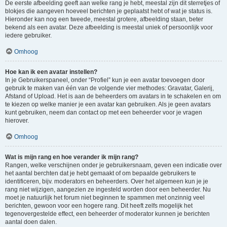
De eerste afbeelding geeft aan welke rang je hebt, meestal zijn dit sterretjes of
blokjes die aangeven hoeveel berichten je geplaatst hebt of wat je status is.
Hieronder kan nog een tweede, meestal grotere, afbeelding staan, beter
bekend als een avatar. Deze afbeelding is meestal uniek of persoonlijk voor
iedere gebruiker.
Omhoog
Hoe kan ik een avatar instellen?
In je Gebruikerspaneel, onder “Profiel” kun je een avatar toevoegen door
gebruik te maken van één van de volgende vier methodes: Gravatar, Galerij,
Afstand of Upload. Het is aan de beheerders om avatars in te schakelen en om
te kiezen op welke manier je een avatar kan gebruiken. Als je geen avatars
kunt gebruiken, neem dan contact op met een beheerder voor je vragen
hierover.
Omhoog
Wat is mijn rang en hoe verander ik mijn rang?
Rangen, welke verschijnen onder je gebruikersnaam, geven een indicatie over
het aantal berchten dat je hebt gemaakt of om bepaalde gebruikers te
identificeren, bijv. moderators en beheerders. Over het algemeen kun je je
rang niet wijzigen, aangezien ze ingesteld worden door een beheerder. Nu
moet je natuurlijk het forum niet beginnen te spammen met onzinnig veel
berichten, gewoon voor een hogere rang. Dit heeft zelfs mogelijk het
tegenovergestelde effect, een beheerder of moderator kunnen je berichten
aantal doen dalen.