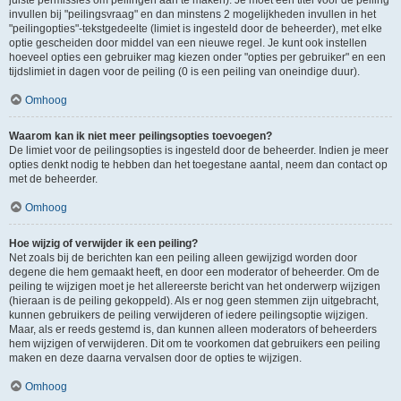
juiste permissies om peilingen aan te maken). Je moet een titel voor de peiling
invullen bij "peilingsvraag" en dan minstens 2 mogelijkheden invullen in het
"peilingopties"-tekstgedeelte (limiet is ingesteld door de beheerder), met elke
optie gescheiden door middel van een nieuwe regel. Je kunt ook instellen
hoeveel opties een gebruiker mag kiezen onder "opties per gebruiker" en een
tijdslimiet in dagen voor de peiling (0 is een peiling van oneindige duur).
Omhoog
Waarom kan ik niet meer peilingsopties toevoegen?
De limiet voor de peilingsopties is ingesteld door de beheerder. Indien je meer
opties denkt nodig te hebben dan het toegestane aantal, neem dan contact op
met de beheerder.
Omhoog
Hoe wijzig of verwijder ik een peiling?
Net zoals bij de berichten kan een peiling alleen gewijzigd worden door
degene die hem gemaakt heeft, en door een moderator of beheerder. Om de
peiling te wijzigen moet je het allereerste bericht van het onderwerp wijzigen
(hieraan is de peiling gekoppeld). Als er nog geen stemmen zijn uitgebracht,
kunnen gebruikers de peiling verwijderen of iedere peilingsoptie wijzigen.
Maar, als er reeds gestemd is, dan kunnen alleen moderators of beheerders
hem wijzigen of verwijderen. Dit om te voorkomen dat gebruikers een peiling
maken en deze daarna vervalsen door de opties te wijzigen.
Omhoog