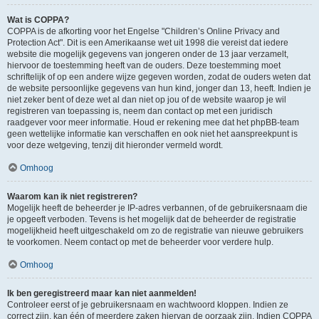
Wat is COPPA?
COPPA is de afkorting voor het Engelse "Children’s Online Privacy and
Protection Act". Dit is een Amerikaanse wet uit 1998 die vereist dat iedere
website die mogelijk gegevens van jongeren onder de 13 jaar verzamelt,
hiervoor de toestemming heeft van de ouders. Deze toestemming moet
schriftelijk of op een andere wijze gegeven worden, zodat de ouders weten dat
de website persoonlijke gegevens van hun kind, jonger dan 13, heeft. Indien je
niet zeker bent of deze wet al dan niet op jou of de website waarop je wil
registreren van toepassing is, neem dan contact op met een juridisch
raadgever voor meer informatie. Houd er rekening mee dat het phpBB-team
geen wettelijke informatie kan verschaffen en ook niet het aanspreekpunt is
voor deze wetgeving, tenzij dit hieronder vermeld wordt.
Omhoog
Waarom kan ik niet registreren?
Mogelijk heeft de beheerder je IP-adres verbannen, of de gebruikersnaam die
je opgeeft verboden. Tevens is het mogelijk dat de beheerder de registratie
mogelijkheid heeft uitgeschakeld om zo de registratie van nieuwe gebruikers
te voorkomen. Neem contact op met de beheerder voor verdere hulp.
Omhoog
Ik ben geregistreerd maar kan niet aanmelden!
Controleer eerst of je gebruikersnaam en wachtwoord kloppen. Indien ze
correct zijn, kan één of meerdere zaken hiervan de oorzaak zijn. Indien COPPA