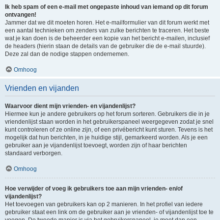
Ik heb spam of een e-mail met ongepaste inhoud van iemand op dit forum
ontvangen!
Jammer dat we dit moeten horen. Het e-mailformulier van dit forum werkt met
een aantal technieken om zenders van zulke berichten te traceren. Het beste
wat je kan doen is de beheerder een kopie van het bericht e-mailen, inclusief
de headers (hierin staan de details van de gebruiker die de e-mail stuurde).
Deze zal dan de nodige stappen ondernemen.
Omhoog
Vrienden en vijanden
Waarvoor dient mijn vrienden- en vijandenlijst?
Hiermee kun je andere gebruikers op het forum sorteren. Gebruikers die in je
vriendenlijst staan worden in het gebruikerspaneel weergegeven zodat je snel
kunt controleren of ze online zijn, of een privébericht kunt sturen. Tevens is het
mogelijk dat hun berichten, in je huidige stijl, gemarkeerd worden. Als je een
gebruiker aan je vijandenlijst toevoegt, worden zijn of haar berichten
standaard verborgen.
Omhoog
Hoe verwijder of voeg ik gebruikers toe aan mijn vrienden- en/of
vijandenlijst?
Het toevoegen van gebruikers kan op 2 manieren. In het profiel van iedere
gebruiker staat een link om de gebruiker aan je vrienden- of vijandenlijst toe te