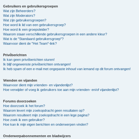
Gebruikers en gebruikersgroepen
Wat zijn Beheerders?
Wat zijn Moderators?
Wat zijn gebruikersgroepen?
Hoe word ik lid van een gebruikersgroep?
Hoe word ik een groepsleider?
Waarom staan verschillende gebruikersgroepen in een andere kleur?
Wat is de "Standaard gebruikersgroep"?
Waarvoor dient de "Het Team"-link?
Privéberichten
Ik kan geen privéberichten sturen!
Ik blijf ongewenste privéberichten ontvangen!
Ik heb spam of een e-mail met ongepaste inhoud van iemand op dit forum ontvangen!
Vrienden en vijanden
Waarvoor dient mijn vrienden- en vijandenlijst?
Hoe verwijder of voeg ik gebruikers toe aan mijn vrienden- en/of vijandenlijst?
Forums doorzoeken
Hoe doorzoek ik het forum?
Waarom levert mijn zoekopdracht geen resultaten op?
Waarom resulteert mijn zoekopdracht in een lege pagina?
Hoe zoek ik een gebruiker?
Hoe kan ik mijn eigen berichten en onderwerpen vinden?
Onderwerpabonnementen en bladwijzers