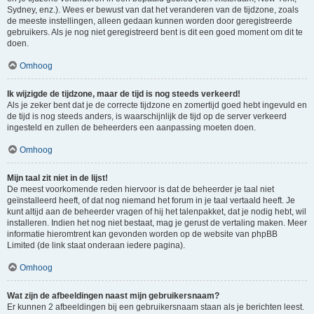
Sydney, enz.). Wees er bewust van dat het veranderen van de tijdzone, zoals
de meeste instellingen, alleen gedaan kunnen worden door geregistreerde
gebruikers. Als je nog niet geregistreerd bent is dit een goed moment om dit te
doen.
Omhoog
Ik wijzigde de tijdzone, maar de tijd is nog steeds verkeerd!
Als je zeker bent dat je de correcte tijdzone en zomertijd goed hebt ingevuld en
de tijd is nog steeds anders, is waarschijnlijk de tijd op de server verkeerd
ingesteld en zullen de beheerders een aanpassing moeten doen.
Omhoog
Mijn taal zit niet in de lijst!
De meest voorkomende reden hiervoor is dat de beheerder je taal niet
geïnstalleerd heeft, of dat nog niemand het forum in je taal vertaald heeft. Je
kunt altijd aan de beheerder vragen of hij het talenpakket, dat je nodig hebt, wil
installeren. Indien het nog niet bestaat, mag je gerust de vertaling maken. Meer
informatie hieromtrent kan gevonden worden op de website van phpBB
Limited (de link staat onderaan iedere pagina).
Omhoog
Wat zijn de afbeeldingen naast mijn gebruikersnaam?
Er kunnen 2 afbeeldingen bij een gebruikersnaam staan als je berichten leest.