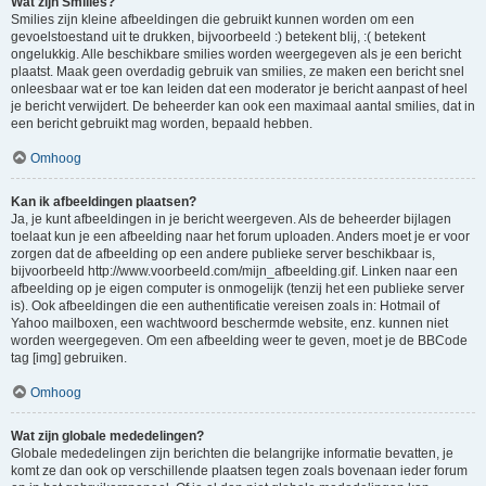
Wat zijn Smilies?
Smilies zijn kleine afbeeldingen die gebruikt kunnen worden om een
gevoelstoestand uit te drukken, bijvoorbeeld :) betekent blij, :( betekent
ongelukkig. Alle beschikbare smilies worden weergegeven als je een bericht
plaatst. Maak geen overdadig gebruik van smilies, ze maken een bericht snel
onleesbaar wat er toe kan leiden dat een moderator je bericht aanpast of heel
je bericht verwijdert. De beheerder kan ook een maximaal aantal smilies, dat in
een bericht gebruikt mag worden, bepaald hebben.
Omhoog
Kan ik afbeeldingen plaatsen?
Ja, je kunt afbeeldingen in je bericht weergeven. Als de beheerder bijlagen
toelaat kun je een afbeelding naar het forum uploaden. Anders moet je er voor
zorgen dat de afbeelding op een andere publieke server beschikbaar is,
bijvoorbeeld http://www.voorbeeld.com/mijn_afbeelding.gif. Linken naar een
afbeelding op je eigen computer is onmogelijk (tenzij het een publieke server
is). Ook afbeeldingen die een authentificatie vereisen zoals in: Hotmail of
Yahoo mailboxen, een wachtwoord beschermde website, enz. kunnen niet
worden weergegeven. Om een afbeelding weer te geven, moet je de BBCode
tag [img] gebruiken.
Omhoog
Wat zijn globale mededelingen?
Globale mededelingen zijn berichten die belangrijke informatie bevatten, je
komt ze dan ook op verschillende plaatsen tegen zoals bovenaan ieder forum