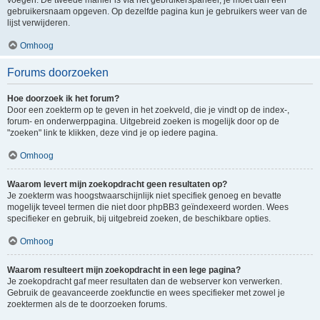
voegen. De tweede manier is via het gebruikerspaneel, je moet dan een
gebruikersnaam opgeven. Op dezelfde pagina kun je gebruikers weer van de
lijst verwijderen.
Omhoog
Forums doorzoeken
Hoe doorzoek ik het forum?
Door een zoekterm op te geven in het zoekveld, die je vindt op de index-,
forum- en onderwerppagina. Uitgebreid zoeken is mogelijk door op de
"zoeken" link te klikken, deze vind je op iedere pagina.
Omhoog
Waarom levert mijn zoekopdracht geen resultaten op?
Je zoekterm was hoogstwaarschijnlijk niet specifiek genoeg en bevatte
mogelijk teveel termen die niet door phpBB3 geïndexeerd worden. Wees
specifieker en gebruik, bij uitgebreid zoeken, de beschikbare opties.
Omhoog
Waarom resulteert mijn zoekopdracht in een lege pagina?
Je zoekopdracht gaf meer resultaten dan de webserver kon verwerken.
Gebruik de geavanceerde zoekfunctie en wees specifieker met zowel je
zoektermen als de te doorzoeken forums.