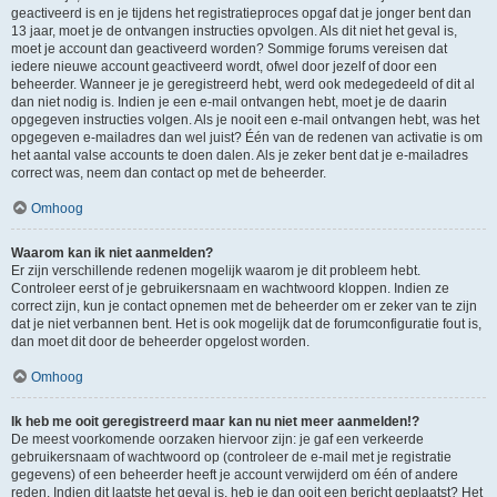
geactiveerd is en je tijdens het registratieproces opgaf dat je jonger bent dan
13 jaar, moet je de ontvangen instructies opvolgen. Als dit niet het geval is,
moet je account dan geactiveerd worden? Sommige forums vereisen dat
iedere nieuwe account geactiveerd wordt, ofwel door jezelf of door een
beheerder. Wanneer je je geregistreerd hebt, werd ook medegedeeld of dit al
dan niet nodig is. Indien je een e-mail ontvangen hebt, moet je de daarin
opgegeven instructies volgen. Als je nooit een e-mail ontvangen hebt, was het
opgegeven e-mailadres dan wel juist? Één van de redenen van activatie is om
het aantal valse accounts te doen dalen. Als je zeker bent dat je e-mailadres
correct was, neem dan contact op met de beheerder.
Omhoog
Waarom kan ik niet aanmelden?
Er zijn verschillende redenen mogelijk waarom je dit probleem hebt.
Controleer eerst of je gebruikersnaam en wachtwoord kloppen. Indien ze
correct zijn, kun je contact opnemen met de beheerder om er zeker van te zijn
dat je niet verbannen bent. Het is ook mogelijk dat de forumconfiguratie fout is,
dan moet dit door de beheerder opgelost worden.
Omhoog
Ik heb me ooit geregistreerd maar kan nu niet meer aanmelden!?
De meest voorkomende oorzaken hiervoor zijn: je gaf een verkeerde
gebruikersnaam of wachtwoord op (controleer de e-mail met je registratie
gegevens) of een beheerder heeft je account verwijderd om één of andere
reden. Indien dit laatste het geval is, heb je dan ooit een bericht geplaatst? Het