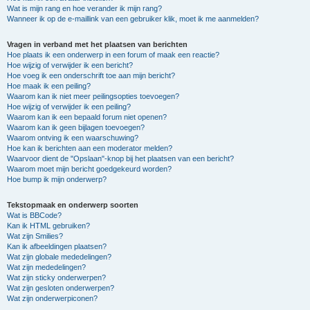
Wat is mijn rang en hoe verander ik mijn rang?
Wanneer ik op de e-maillink van een gebruiker klik, moet ik me aanmelden?
Vragen in verband met het plaatsen van berichten
Hoe plaats ik een onderwerp in een forum of maak een reactie?
Hoe wijzig of verwijder ik een bericht?
Hoe voeg ik een onderschrift toe aan mijn bericht?
Hoe maak ik een peiling?
Waarom kan ik niet meer peilingsopties toevoegen?
Hoe wijzig of verwijder ik een peiling?
Waarom kan ik een bepaald forum niet openen?
Waarom kan ik geen bijlagen toevoegen?
Waarom ontving ik een waarschuwing?
Hoe kan ik berichten aan een moderator melden?
Waarvoor dient de "Opslaan"-knop bij het plaatsen van een bericht?
Waarom moet mijn bericht goedgekeurd worden?
Hoe bump ik mijn onderwerp?
Tekstopmaak en onderwerp soorten
Wat is BBCode?
Kan ik HTML gebruiken?
Wat zijn Smilies?
Kan ik afbeeldingen plaatsen?
Wat zijn globale mededelingen?
Wat zijn mededelingen?
Wat zijn sticky onderwerpen?
Wat zijn gesloten onderwerpen?
Wat zijn onderwerpiconen?