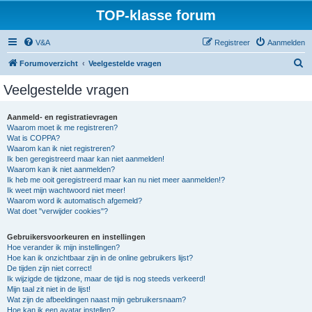
TOP-klasse forum
V&A
Registreer
Aanmelden
Z
Forumoverzicht
Veelgestelde vragen
o
Veelgestelde vragen
e
k
Aanmeld- en registratievragen
Waarom moet ik me registreren?
Wat is COPPA?
Waarom kan ik niet registreren?
Ik ben geregistreerd maar kan niet aanmelden!
Waarom kan ik niet aanmelden?
Ik heb me ooit geregistreerd maar kan nu niet meer aanmelden!?
Ik weet mijn wachtwoord niet meer!
Waarom word ik automatisch afgemeld?
Wat doet "verwijder cookies"?
Gebruikersvoorkeuren en instellingen
Hoe verander ik mijn instellingen?
Hoe kan ik onzichtbaar zijn in de online gebruikers lijst?
De tijden zijn niet correct!
Ik wijzigde de tijdzone, maar de tijd is nog steeds verkeerd!
Mijn taal zit niet in de lijst!
Wat zijn de afbeeldingen naast mijn gebruikersnaam?
Hoe kan ik een avatar instellen?