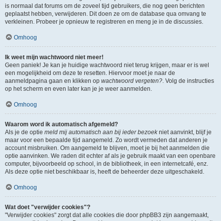
is normaal dat forums om de zoveel tijd gebruikers, die nog geen berichten
geplaatst hebben, verwijderen. Dit doen ze om de database qua omvang te
verkleinen. Probeer je opnieuw te registreren en meng je in de discussies.
Omhoog
Ik weet mijn wachtwoord niet meer!
Geen paniek! Je kan je huidige wachtwoord niet terug krijgen, maar er is wel
een mogelijkheid om deze te resetten. Hiervoor moet je naar de
aanmeldpagina gaan en klikken op
wachtwoord vergeten?
. Volg de instructies
op het scherm en even later kan je je weer aanmelden.
Omhoog
Waarom word ik automatisch afgemeld?
Als je de optie
meld mij automatisch aan bij ieder bezoek
niet aanvinkt, blijf je
maar voor een bepaalde tijd aangemeld. Zo wordt vermeden dat anderen je
account misbruiken. Om aangemeld te blijven, moet je bij het aanmelden die
optie aanvinken. We raden dit echter af als je gebruik maakt van een openbare
computer, bijvoorbeeld op school, in de bibliotheek, in een internetcafé, enz.
Als deze optie niet beschikbaar is, heeft de beheerder deze uitgeschakeld.
Omhoog
Wat doet "verwijder cookies"?
"Verwijder cookies" zorgt dat alle cookies die door phpBB3 zijn aangemaakt,