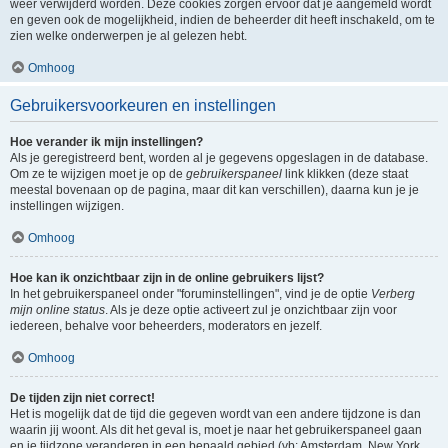
weer verwijderd worden. Deze cookies zorgen ervoor dat je aangemeld wordt
en geven ook de mogelijkheid, indien de beheerder dit heeft inschakeld, om te
zien welke onderwerpen je al gelezen hebt.
Omhoog
Gebruikersvoorkeuren en instellingen
Hoe verander ik mijn instellingen?
Als je geregistreerd bent, worden al je gegevens opgeslagen in de database.
Om ze te wijzigen moet je op de
gebruikerspaneel
link klikken (deze staat
meestal bovenaan op de pagina, maar dit kan verschillen), daarna kun je je
instellingen wijzigen.
Omhoog
Hoe kan ik onzichtbaar zijn in de online gebruikers lijst?
In het gebruikerspaneel onder "foruminstellingen", vind je de optie
Verberg
mijn online status
. Als je deze optie activeert zul je onzichtbaar zijn voor
iedereen, behalve voor beheerders, moderators en jezelf.
Omhoog
De tijden zijn niet correct!
Het is mogelijk dat de tijd die gegeven wordt van een andere tijdzone is dan
waarin jij woont. Als dit het geval is, moet je naar het gebruikerspaneel gaan
en je tijdzone veranderen in een bepaald gebied (vb: Amsterdam, New York,