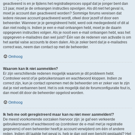
geactiveerd is en je tijdens het registratieproces opgaf dat je jonger bent dan
13 jaar, moet je de ontvangen instructies opvolgen. Als dit niet het geval is,
moet je account dan geactiveerd worden? Sommige forums vereisen dat
iedere nieuwe account geactiveerd wordt, ofwel door jezelf of door een
beheerder. Wanneer je je geregistreerd hebt, werd ook medegedeeld of dit al
dan niet nodig is. Indien je een e-mail ontvangen hebt, moet je de daarin
opgegeven instructies volgen. Als je nooit een e-mail ontvangen hebt, was het
opgegeven e-mailadres dan wel juist? Één van de redenen van activatie is om
het aantal valse accounts te doen dalen. Als je zeker bent dat je e-mailadres
correct was, neem dan contact op met de beheerder.
Omhoog
Waarom kan ik niet aanmelden?
Er zijn verschillende redenen mogelijk waarom je dit probleem hebt.
Controleer eerst of je gebruikersnaam en wachtwoord kloppen. Indien ze
correct zijn, kun je contact opnemen met de beheerder om er zeker van te zijn
dat je niet verbannen bent. Het is ook mogelijk dat de forumconfiguratie fout is,
dan moet dit door de beheerder opgelost worden.
Omhoog
Ik heb me ooit geregistreerd maar kan nu niet meer aanmelden!?
De meest voorkomende oorzaken hiervoor zijn: je gaf een verkeerde
gebruikersnaam of wachtwoord op (controleer de e-mail met je registratie
gegevens) of een beheerder heeft je account verwijderd om één of andere
reden. Indien dit laatste het geval is, heb je dan ooit een bericht geplaatst? Het