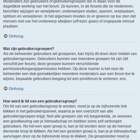
Moderators zijn gebruikers of gebruikersgroepen die in staan voor de
dagelijkse werking van het forum. Ze kunnen, in de forums die ze modereren,
berichten wijzigen en verwijderen; onderwerpen sluiten, openen, verplaatsen,
splitsen en verwijderen. In het algemeen moeten ze er gewoon op toe zien dat
mensen niet van het onderwerp afwijken (
off-topic
gaan) of ongepaste inhoud
plaatsen.
Omhoog
Wat zijn gebruikersgroepen?
Als de beheerder gebruikers wil groeperen, kan hij/zij dit doen door middel van
gebruikersgroepen. Gebruikers kunnen van meerdere groepen lid zijn (dit
verschilt per forum), deze groepen kunnen verschillende
permissies/toegangspermissies hebben. Op deze manier is het voor de
beheerder een stuk gemakkelijker meerdere moderators aan een forum toe te
wijzen, bepaalde gebruikers toegang tot een privéforum te verlenen, enz.
Omhoog
Hoe word ik lid van een gebruikersgroep?
Om lid van een gebruikersgroep te worden, moet je op de bijhorende link
klikken in het gebruikerspaneel, waarna je een overzicht van alle
gebruikersgroepen krijgt. Niet alle groepen zijn vrij toegankelijk, ze vereisen
een goedkeuring van je lidmaatschap en hebben soms zelf verborgen
gebruikers. Als het een open groep is, kan je lid worden door op de hiervoor
dienende knop te klikken. Als het een gesloten groep is, kan je je lidmaatschap
aanvragen door op de bijhorende knop te klikken. De groepsleider moet je