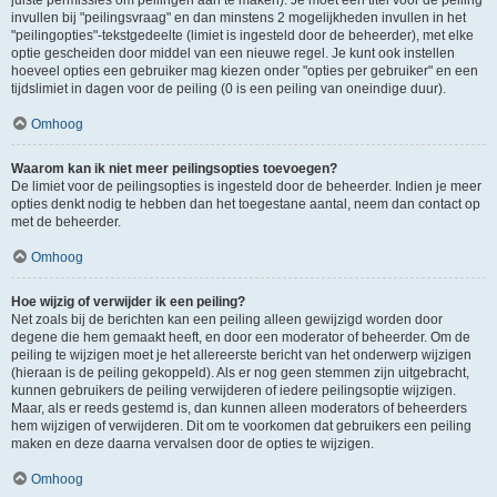
juiste permissies om peilingen aan te maken). Je moet een titel voor de peiling
invullen bij "peilingsvraag" en dan minstens 2 mogelijkheden invullen in het
"peilingopties"-tekstgedeelte (limiet is ingesteld door de beheerder), met elke
optie gescheiden door middel van een nieuwe regel. Je kunt ook instellen
hoeveel opties een gebruiker mag kiezen onder "opties per gebruiker" en een
tijdslimiet in dagen voor de peiling (0 is een peiling van oneindige duur).
Omhoog
Waarom kan ik niet meer peilingsopties toevoegen?
De limiet voor de peilingsopties is ingesteld door de beheerder. Indien je meer
opties denkt nodig te hebben dan het toegestane aantal, neem dan contact op
met de beheerder.
Omhoog
Hoe wijzig of verwijder ik een peiling?
Net zoals bij de berichten kan een peiling alleen gewijzigd worden door
degene die hem gemaakt heeft, en door een moderator of beheerder. Om de
peiling te wijzigen moet je het allereerste bericht van het onderwerp wijzigen
(hieraan is de peiling gekoppeld). Als er nog geen stemmen zijn uitgebracht,
kunnen gebruikers de peiling verwijderen of iedere peilingsoptie wijzigen.
Maar, als er reeds gestemd is, dan kunnen alleen moderators of beheerders
hem wijzigen of verwijderen. Dit om te voorkomen dat gebruikers een peiling
maken en deze daarna vervalsen door de opties te wijzigen.
Omhoog