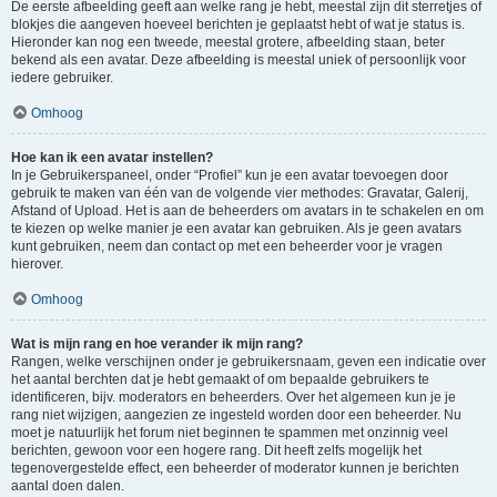
De eerste afbeelding geeft aan welke rang je hebt, meestal zijn dit sterretjes of
blokjes die aangeven hoeveel berichten je geplaatst hebt of wat je status is.
Hieronder kan nog een tweede, meestal grotere, afbeelding staan, beter
bekend als een avatar. Deze afbeelding is meestal uniek of persoonlijk voor
iedere gebruiker.
Omhoog
Hoe kan ik een avatar instellen?
In je Gebruikerspaneel, onder “Profiel” kun je een avatar toevoegen door
gebruik te maken van één van de volgende vier methodes: Gravatar, Galerij,
Afstand of Upload. Het is aan de beheerders om avatars in te schakelen en om
te kiezen op welke manier je een avatar kan gebruiken. Als je geen avatars
kunt gebruiken, neem dan contact op met een beheerder voor je vragen
hierover.
Omhoog
Wat is mijn rang en hoe verander ik mijn rang?
Rangen, welke verschijnen onder je gebruikersnaam, geven een indicatie over
het aantal berchten dat je hebt gemaakt of om bepaalde gebruikers te
identificeren, bijv. moderators en beheerders. Over het algemeen kun je je
rang niet wijzigen, aangezien ze ingesteld worden door een beheerder. Nu
moet je natuurlijk het forum niet beginnen te spammen met onzinnig veel
berichten, gewoon voor een hogere rang. Dit heeft zelfs mogelijk het
tegenovergestelde effect, een beheerder of moderator kunnen je berichten
aantal doen dalen.