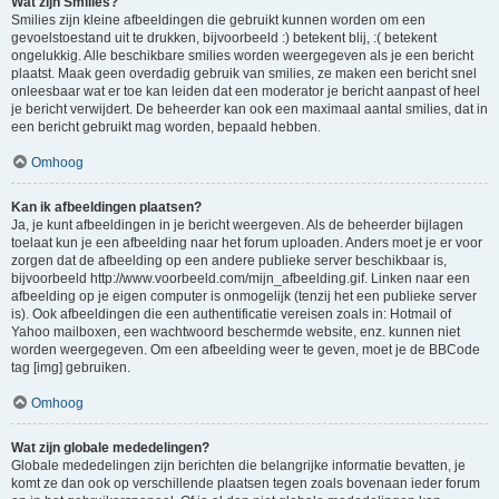
Wat zijn Smilies?
Smilies zijn kleine afbeeldingen die gebruikt kunnen worden om een
gevoelstoestand uit te drukken, bijvoorbeeld :) betekent blij, :( betekent
ongelukkig. Alle beschikbare smilies worden weergegeven als je een bericht
plaatst. Maak geen overdadig gebruik van smilies, ze maken een bericht snel
onleesbaar wat er toe kan leiden dat een moderator je bericht aanpast of heel
je bericht verwijdert. De beheerder kan ook een maximaal aantal smilies, dat in
een bericht gebruikt mag worden, bepaald hebben.
Omhoog
Kan ik afbeeldingen plaatsen?
Ja, je kunt afbeeldingen in je bericht weergeven. Als de beheerder bijlagen
toelaat kun je een afbeelding naar het forum uploaden. Anders moet je er voor
zorgen dat de afbeelding op een andere publieke server beschikbaar is,
bijvoorbeeld http://www.voorbeeld.com/mijn_afbeelding.gif. Linken naar een
afbeelding op je eigen computer is onmogelijk (tenzij het een publieke server
is). Ook afbeeldingen die een authentificatie vereisen zoals in: Hotmail of
Yahoo mailboxen, een wachtwoord beschermde website, enz. kunnen niet
worden weergegeven. Om een afbeelding weer te geven, moet je de BBCode
tag [img] gebruiken.
Omhoog
Wat zijn globale mededelingen?
Globale mededelingen zijn berichten die belangrijke informatie bevatten, je
komt ze dan ook op verschillende plaatsen tegen zoals bovenaan ieder forum