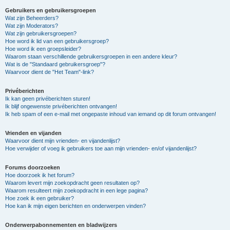
Gebruikers en gebruikersgroepen
Wat zijn Beheerders?
Wat zijn Moderators?
Wat zijn gebruikersgroepen?
Hoe word ik lid van een gebruikersgroep?
Hoe word ik een groepsleider?
Waarom staan verschillende gebruikersgroepen in een andere kleur?
Wat is de "Standaard gebruikersgroep"?
Waarvoor dient de "Het Team"-link?
Privéberichten
Ik kan geen privéberichten sturen!
Ik blijf ongewenste privéberichten ontvangen!
Ik heb spam of een e-mail met ongepaste inhoud van iemand op dit forum ontvangen!
Vrienden en vijanden
Waarvoor dient mijn vrienden- en vijandenlijst?
Hoe verwijder of voeg ik gebruikers toe aan mijn vrienden- en/of vijandenlijst?
Forums doorzoeken
Hoe doorzoek ik het forum?
Waarom levert mijn zoekopdracht geen resultaten op?
Waarom resulteert mijn zoekopdracht in een lege pagina?
Hoe zoek ik een gebruiker?
Hoe kan ik mijn eigen berichten en onderwerpen vinden?
Onderwerpabonnementen en bladwijzers