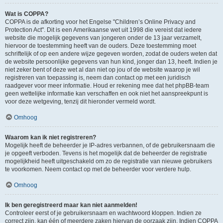
Wat is COPPA?
COPPA is de afkorting voor het Engelse "Children’s Online Privacy and
Protection Act". Dit is een Amerikaanse wet uit 1998 die vereist dat iedere
website die mogelijk gegevens van jongeren onder de 13 jaar verzamelt,
hiervoor de toestemming heeft van de ouders. Deze toestemming moet
schriftelijk of op een andere wijze gegeven worden, zodat de ouders weten dat
de website persoonlijke gegevens van hun kind, jonger dan 13, heeft. Indien je
niet zeker bent of deze wet al dan niet op jou of de website waarop je wil
registreren van toepassing is, neem dan contact op met een juridisch
raadgever voor meer informatie. Houd er rekening mee dat het phpBB-team
geen wettelijke informatie kan verschaffen en ook niet het aanspreekpunt is
voor deze wetgeving, tenzij dit hieronder vermeld wordt.
Omhoog
Waarom kan ik niet registreren?
Mogelijk heeft de beheerder je IP-adres verbannen, of de gebruikersnaam die
je opgeeft verboden. Tevens is het mogelijk dat de beheerder de registratie
mogelijkheid heeft uitgeschakeld om zo de registratie van nieuwe gebruikers
te voorkomen. Neem contact op met de beheerder voor verdere hulp.
Omhoog
Ik ben geregistreerd maar kan niet aanmelden!
Controleer eerst of je gebruikersnaam en wachtwoord kloppen. Indien ze
correct zijn, kan één of meerdere zaken hiervan de oorzaak zijn. Indien COPPA