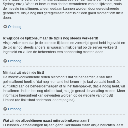
Sydney, enz.). Wees er bewust van dat het veranderen van de tijdzone, zoals
de meeste instellingen, alleen gedaan kunnen worden door geregistreerde
gebruikers. Als je nog niet geregistreerd bent is dit een goed moment om dit te
doen.
Omhoog
Ik wijzigde de tijdzone, maar de tijd is nog steeds verkeerd!
Als je zeker bent dat je de correcte tijdzone en zomertijd goed hebt ingevuld en
de tijd is nog steeds anders, is waarschijnlijk de tijd op de server verkeerd
ingesteld en zullen de beheerders een aanpassing moeten doen.
Omhoog
Mijn taal zit niet in de lijst!
De meest voorkomende reden hiervoor is dat de beheerder je taal niet
geïnstalleerd heeft, of dat nog niemand het forum in je taal vertaald heeft. Je
kunt altijd aan de beheerder vragen of hij het talenpakket, dat je nodig hebt, wil
installeren. Indien het nog niet bestaat, mag je gerust de vertaling maken. Meer
informatie hieromtrent kan gevonden worden op de website van phpBB
Limited (de link staat onderaan iedere pagina).
Omhoog
Wat zijn de afbeeldingen naast mijn gebruikersnaam?
Er kunnen 2 afbeeldingen bij een gebruikersnaam staan als je berichten leest.