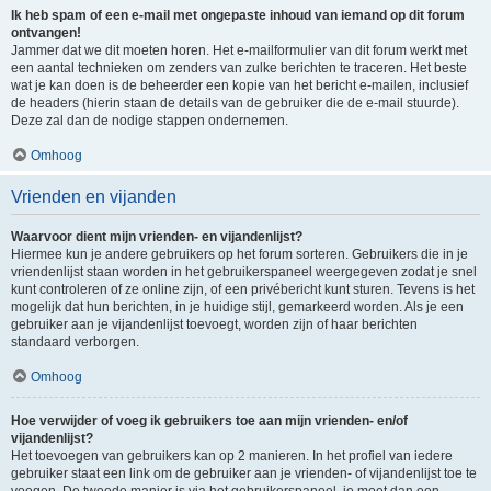
Ik heb spam of een e-mail met ongepaste inhoud van iemand op dit forum
ontvangen!
Jammer dat we dit moeten horen. Het e-mailformulier van dit forum werkt met
een aantal technieken om zenders van zulke berichten te traceren. Het beste
wat je kan doen is de beheerder een kopie van het bericht e-mailen, inclusief
de headers (hierin staan de details van de gebruiker die de e-mail stuurde).
Deze zal dan de nodige stappen ondernemen.
Omhoog
Vrienden en vijanden
Waarvoor dient mijn vrienden- en vijandenlijst?
Hiermee kun je andere gebruikers op het forum sorteren. Gebruikers die in je
vriendenlijst staan worden in het gebruikerspaneel weergegeven zodat je snel
kunt controleren of ze online zijn, of een privébericht kunt sturen. Tevens is het
mogelijk dat hun berichten, in je huidige stijl, gemarkeerd worden. Als je een
gebruiker aan je vijandenlijst toevoegt, worden zijn of haar berichten
standaard verborgen.
Omhoog
Hoe verwijder of voeg ik gebruikers toe aan mijn vrienden- en/of
vijandenlijst?
Het toevoegen van gebruikers kan op 2 manieren. In het profiel van iedere
gebruiker staat een link om de gebruiker aan je vrienden- of vijandenlijst toe te