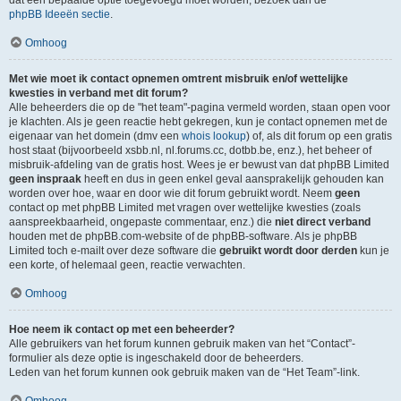
dat een bepaalde optie toegevoegd moet worden, bezoek dan de
phpBB Ideeën sectie
.
Omhoog
Met wie moet ik contact opnemen omtrent misbruik en/of wettelijke
kwesties in verband met dit forum?
Alle beheerders die op de "het team"-pagina vermeld worden, staan open voor
je klachten. Als je geen reactie hebt gekregen, kun je contact opnemen met de
eigenaar van het domein (dmv een
whois lookup
) of, als dit forum op een gratis
host staat (bijvoorbeeld xsbb.nl, nl.forums.cc, dotbb.be, enz.), het beheer of
misbruik-afdeling van de gratis host. Wees je er bewust van dat phpBB Limited
geen inspraak
heeft en dus in geen enkel geval aansprakelijk gehouden kan
worden over hoe, waar en door wie dit forum gebruikt wordt. Neem
geen
contact op met phpBB Limited met vragen over wettelijke kwesties (zoals
aanspreekbaarheid, ongepaste commentaar, enz.) die
niet direct verband
houden met de phpBB.com-website of de phpBB-software. Als je phpBB
Limited toch e-mailt over deze software die
gebruikt wordt door derden
kun je
een korte, of helemaal geen, reactie verwachten.
Omhoog
Hoe neem ik contact op met een beheerder?
Alle gebruikers van het forum kunnen gebruik maken van het “Contact”-
formulier als deze optie is ingeschakeld door de beheerders.
Leden van het forum kunnen ook gebruik maken van de “Het Team”-link.