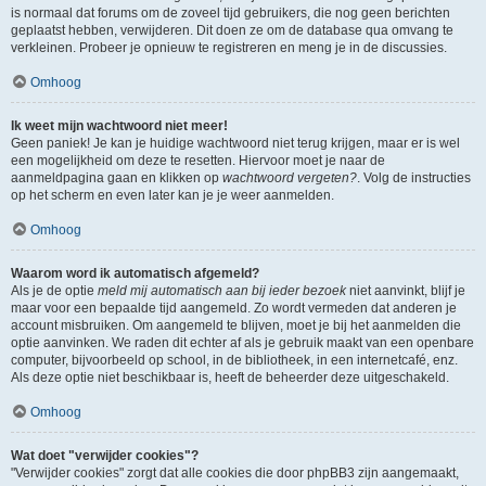
is normaal dat forums om de zoveel tijd gebruikers, die nog geen berichten
geplaatst hebben, verwijderen. Dit doen ze om de database qua omvang te
verkleinen. Probeer je opnieuw te registreren en meng je in de discussies.
Omhoog
Ik weet mijn wachtwoord niet meer!
Geen paniek! Je kan je huidige wachtwoord niet terug krijgen, maar er is wel
een mogelijkheid om deze te resetten. Hiervoor moet je naar de
aanmeldpagina gaan en klikken op
wachtwoord vergeten?
. Volg de instructies
op het scherm en even later kan je je weer aanmelden.
Omhoog
Waarom word ik automatisch afgemeld?
Als je de optie
meld mij automatisch aan bij ieder bezoek
niet aanvinkt, blijf je
maar voor een bepaalde tijd aangemeld. Zo wordt vermeden dat anderen je
account misbruiken. Om aangemeld te blijven, moet je bij het aanmelden die
optie aanvinken. We raden dit echter af als je gebruik maakt van een openbare
computer, bijvoorbeeld op school, in de bibliotheek, in een internetcafé, enz.
Als deze optie niet beschikbaar is, heeft de beheerder deze uitgeschakeld.
Omhoog
Wat doet "verwijder cookies"?
"Verwijder cookies" zorgt dat alle cookies die door phpBB3 zijn aangemaakt,