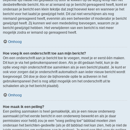
beperkte tijd nadat het geplaatst is) door te klikken op de
wijzig
knop van het
desbetreffende bericht. Als er al iemand op je bericht gereageerd heeft, komt er
onderaan je bericht een klein tekstje dat zegt hoeveel keer en wanneer je het
bericht voor het laatst je gewijzigd hebt. Dit zal niet verschijnen als nog
niemand gereageerd heeft, evenmin als een beheerder of moderator je bericht
gewijzigd heeft. Zij kunnen wel een mededeling toevoegen, waarom ze je
bericht gewijzigd hebben. Het verwijderen van een bericht is niet meer
mogelijk zodra er iemand op gereageerd heeft.
Omhoog
Hoe voeg ik een onderschrift toe aan mijn bericht?
Om een onderschrift aan je bericht toe te voegen, moet je er eerst één maken.
Dit kun je via het gebruikerspaneel doen. Als je dit gedaan hebt, kun je de
optie
voeg mijn onderschrift toe
aanvinken als je een bericht plaatst. Je kunt er
ook voor zorgen dat je onderschrift automatisch aan ieder nieuw bericht wordt
toegevoegd. Dit doe je door de bijhorende optie te activeren in het
gebruikerspaneel (het is nog altijd mogelijk om het onderschrift uit te
schakelen als je het bericht plaatst).
Omhoog
Hoe maak ik een peiling?
Een peiling aanmaken is heel gemakkelijk, als je een nieuw onderwerp
aanmaakt (of het eerste bericht in een onderwerp bewerkt en als je daar
permissies voor hebt) zou je een "voeg peiling toe" tabblad moeten zien
onderaan het berichten-gedeelte (als je dit tabblad niet kan zien, heb je niet de