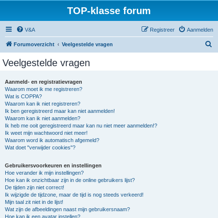
TOP-klasse forum
V&A
Registreer
Aanmelden
Z
Forumoverzicht
Veelgestelde vragen
o
Veelgestelde vragen
e
k
Aanmeld- en registratievragen
Waarom moet ik me registreren?
Wat is COPPA?
Waarom kan ik niet registreren?
Ik ben geregistreerd maar kan niet aanmelden!
Waarom kan ik niet aanmelden?
Ik heb me ooit geregistreerd maar kan nu niet meer aanmelden!?
Ik weet mijn wachtwoord niet meer!
Waarom word ik automatisch afgemeld?
Wat doet "verwijder cookies"?
Gebruikersvoorkeuren en instellingen
Hoe verander ik mijn instellingen?
Hoe kan ik onzichtbaar zijn in de online gebruikers lijst?
De tijden zijn niet correct!
Ik wijzigde de tijdzone, maar de tijd is nog steeds verkeerd!
Mijn taal zit niet in de lijst!
Wat zijn de afbeeldingen naast mijn gebruikersnaam?
Hoe kan ik een avatar instellen?