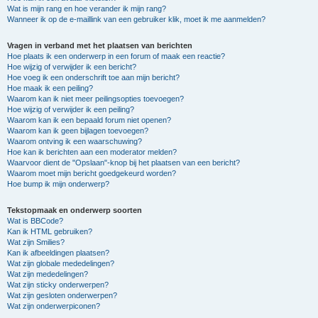
Wat is mijn rang en hoe verander ik mijn rang?
Wanneer ik op de e-maillink van een gebruiker klik, moet ik me aanmelden?
Vragen in verband met het plaatsen van berichten
Hoe plaats ik een onderwerp in een forum of maak een reactie?
Hoe wijzig of verwijder ik een bericht?
Hoe voeg ik een onderschrift toe aan mijn bericht?
Hoe maak ik een peiling?
Waarom kan ik niet meer peilingsopties toevoegen?
Hoe wijzig of verwijder ik een peiling?
Waarom kan ik een bepaald forum niet openen?
Waarom kan ik geen bijlagen toevoegen?
Waarom ontving ik een waarschuwing?
Hoe kan ik berichten aan een moderator melden?
Waarvoor dient de "Opslaan"-knop bij het plaatsen van een bericht?
Waarom moet mijn bericht goedgekeurd worden?
Hoe bump ik mijn onderwerp?
Tekstopmaak en onderwerp soorten
Wat is BBCode?
Kan ik HTML gebruiken?
Wat zijn Smilies?
Kan ik afbeeldingen plaatsen?
Wat zijn globale mededelingen?
Wat zijn mededelingen?
Wat zijn sticky onderwerpen?
Wat zijn gesloten onderwerpen?
Wat zijn onderwerpiconen?