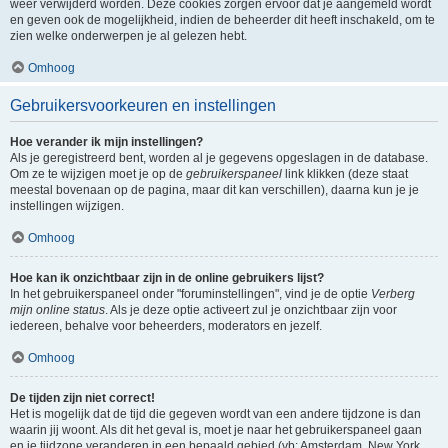
weer verwijderd worden. Deze cookies zorgen ervoor dat je aangemeld wordt
en geven ook de mogelijkheid, indien de beheerder dit heeft inschakeld, om te
zien welke onderwerpen je al gelezen hebt.
Omhoog
Gebruikersvoorkeuren en instellingen
Hoe verander ik mijn instellingen?
Als je geregistreerd bent, worden al je gegevens opgeslagen in de database.
Om ze te wijzigen moet je op de
gebruikerspaneel
link klikken (deze staat
meestal bovenaan op de pagina, maar dit kan verschillen), daarna kun je je
instellingen wijzigen.
Omhoog
Hoe kan ik onzichtbaar zijn in de online gebruikers lijst?
In het gebruikerspaneel onder "foruminstellingen", vind je de optie
Verberg
mijn online status
. Als je deze optie activeert zul je onzichtbaar zijn voor
iedereen, behalve voor beheerders, moderators en jezelf.
Omhoog
De tijden zijn niet correct!
Het is mogelijk dat de tijd die gegeven wordt van een andere tijdzone is dan
waarin jij woont. Als dit het geval is, moet je naar het gebruikerspaneel gaan
en je tijdzone veranderen in een bepaald gebied (vb: Amsterdam, New York,