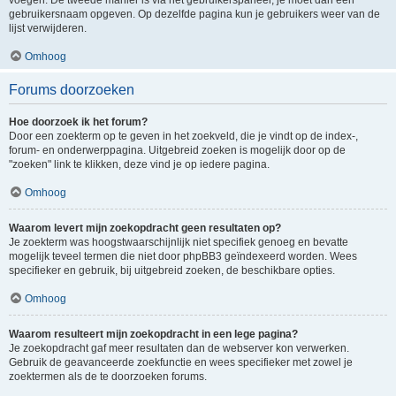
voegen. De tweede manier is via het gebruikerspaneel, je moet dan een
gebruikersnaam opgeven. Op dezelfde pagina kun je gebruikers weer van de
lijst verwijderen.
Omhoog
Forums doorzoeken
Hoe doorzoek ik het forum?
Door een zoekterm op te geven in het zoekveld, die je vindt op de index-,
forum- en onderwerppagina. Uitgebreid zoeken is mogelijk door op de
"zoeken" link te klikken, deze vind je op iedere pagina.
Omhoog
Waarom levert mijn zoekopdracht geen resultaten op?
Je zoekterm was hoogstwaarschijnlijk niet specifiek genoeg en bevatte
mogelijk teveel termen die niet door phpBB3 geïndexeerd worden. Wees
specifieker en gebruik, bij uitgebreid zoeken, de beschikbare opties.
Omhoog
Waarom resulteert mijn zoekopdracht in een lege pagina?
Je zoekopdracht gaf meer resultaten dan de webserver kon verwerken.
Gebruik de geavanceerde zoekfunctie en wees specifieker met zowel je
zoektermen als de te doorzoeken forums.