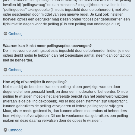
juiste permissies om peilingen aan te maken). Je moet een titel voor de peiling
invullen bij "peilingsvraag" en dan minstens 2 mogelijkheden invullen in het
"peilingopties"-tekstgedeelte (limiet is ingesteld door de beheerder), met elke
optie gescheiden door middel van een nieuwe regel. Je kunt ook instellen
hoeveel opties een gebruiker mag kiezen onder "opties per gebruiker" en een
tijdslimiet in dagen voor de peiling (0 is een peiling van oneindige duur).
Omhoog
Waarom kan ik niet meer peilingsopties toevoegen?
De limiet voor de peilingsopties is ingesteld door de beheerder. Indien je meer
opties denkt nodig te hebben dan het toegestane aantal, neem dan contact op
met de beheerder.
Omhoog
Hoe wijzig of verwijder ik een peiling?
Net zoals bij de berichten kan een peiling alleen gewijzigd worden door
degene die hem gemaakt heeft, en door een moderator of beheerder. Om de
peiling te wijzigen moet je het allereerste bericht van het onderwerp wijzigen
(hieraan is de peiling gekoppeld). Als er nog geen stemmen zijn uitgebracht,
kunnen gebruikers de peiling verwijderen of iedere peilingsoptie wijzigen.
Maar, als er reeds gestemd is, dan kunnen alleen moderators of beheerders
hem wijzigen of verwijderen. Dit om te voorkomen dat gebruikers een peiling
maken en deze daarna vervalsen door de opties te wijzigen.
Omhoog