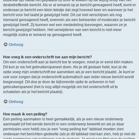
beperkte tijd nadat het geplaatst is) door te klikken op de
wijzig
knop van het
desbetreffende bericht. Als er al iemand op je bericht gereageerd heeft, komt er
onderaan je bericht een klein tekstje dat zegt hoeveel keer en wanneer je het
bericht voor het laatst je gewijzigd hebt. Dit zal niet verschijnen als nog
niemand gereageerd heeft, evenmin als een beheerder of moderator je bericht
gewijzigd heeft. Zij kunnen wel een mededeling toevoegen, waarom ze je
bericht gewijzigd hebben. Het verwijderen van een bericht is niet meer
mogelijk zodra er iemand op gereageerd heeft.
Omhoog
Hoe voeg ik een onderschrift toe aan mijn bericht?
Om een onderschrift aan je bericht toe te voegen, moet je er eerst één maken.
Dit kun je via het gebruikerspaneel doen. Als je dit gedaan hebt, kun je de
optie
voeg mijn onderschrift toe
aanvinken als je een bericht plaatst. Je kunt er
ook voor zorgen dat je onderschrift automatisch aan ieder nieuw bericht wordt
toegevoegd. Dit doe je door de bijhorende optie te activeren in het
gebruikerspaneel (het is nog altijd mogelijk om het onderschrift uit te
schakelen als je het bericht plaatst).
Omhoog
Hoe maak ik een peiling?
Een peiling aanmaken is heel gemakkelijk, als je een nieuw onderwerp
aanmaakt (of het eerste bericht in een onderwerp bewerkt en als je daar
permissies voor hebt) zou je een "voeg peiling toe" tabblad moeten zien
onderaan het berichten-gedeelte (als je dit tabblad niet kan zien, heb je niet de