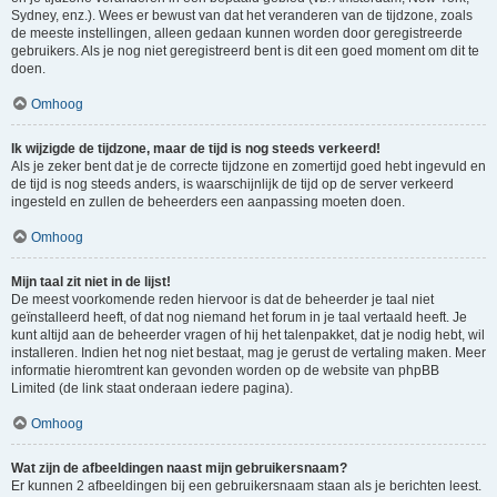
Sydney, enz.). Wees er bewust van dat het veranderen van de tijdzone, zoals
de meeste instellingen, alleen gedaan kunnen worden door geregistreerde
gebruikers. Als je nog niet geregistreerd bent is dit een goed moment om dit te
doen.
Omhoog
Ik wijzigde de tijdzone, maar de tijd is nog steeds verkeerd!
Als je zeker bent dat je de correcte tijdzone en zomertijd goed hebt ingevuld en
de tijd is nog steeds anders, is waarschijnlijk de tijd op de server verkeerd
ingesteld en zullen de beheerders een aanpassing moeten doen.
Omhoog
Mijn taal zit niet in de lijst!
De meest voorkomende reden hiervoor is dat de beheerder je taal niet
geïnstalleerd heeft, of dat nog niemand het forum in je taal vertaald heeft. Je
kunt altijd aan de beheerder vragen of hij het talenpakket, dat je nodig hebt, wil
installeren. Indien het nog niet bestaat, mag je gerust de vertaling maken. Meer
informatie hieromtrent kan gevonden worden op de website van phpBB
Limited (de link staat onderaan iedere pagina).
Omhoog
Wat zijn de afbeeldingen naast mijn gebruikersnaam?
Er kunnen 2 afbeeldingen bij een gebruikersnaam staan als je berichten leest.