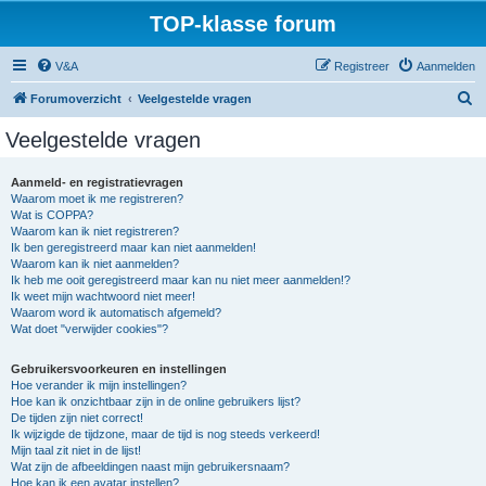
TOP-klasse forum
V&A
Registreer
Aanmelden
Z
Forumoverzicht
Veelgestelde vragen
o
Veelgestelde vragen
e
k
Aanmeld- en registratievragen
Waarom moet ik me registreren?
Wat is COPPA?
Waarom kan ik niet registreren?
Ik ben geregistreerd maar kan niet aanmelden!
Waarom kan ik niet aanmelden?
Ik heb me ooit geregistreerd maar kan nu niet meer aanmelden!?
Ik weet mijn wachtwoord niet meer!
Waarom word ik automatisch afgemeld?
Wat doet "verwijder cookies"?
Gebruikersvoorkeuren en instellingen
Hoe verander ik mijn instellingen?
Hoe kan ik onzichtbaar zijn in de online gebruikers lijst?
De tijden zijn niet correct!
Ik wijzigde de tijdzone, maar de tijd is nog steeds verkeerd!
Mijn taal zit niet in de lijst!
Wat zijn de afbeeldingen naast mijn gebruikersnaam?
Hoe kan ik een avatar instellen?