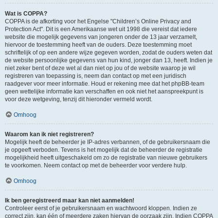
Wat is COPPA?
COPPA is de afkorting voor het Engelse "Children’s Online Privacy and
Protection Act". Dit is een Amerikaanse wet uit 1998 die vereist dat iedere
website die mogelijk gegevens van jongeren onder de 13 jaar verzamelt,
hiervoor de toestemming heeft van de ouders. Deze toestemming moet
schriftelijk of op een andere wijze gegeven worden, zodat de ouders weten dat
de website persoonlijke gegevens van hun kind, jonger dan 13, heeft. Indien je
niet zeker bent of deze wet al dan niet op jou of de website waarop je wil
registreren van toepassing is, neem dan contact op met een juridisch
raadgever voor meer informatie. Houd er rekening mee dat het phpBB-team
geen wettelijke informatie kan verschaffen en ook niet het aanspreekpunt is
voor deze wetgeving, tenzij dit hieronder vermeld wordt.
Omhoog
Waarom kan ik niet registreren?
Mogelijk heeft de beheerder je IP-adres verbannen, of de gebruikersnaam die
je opgeeft verboden. Tevens is het mogelijk dat de beheerder de registratie
mogelijkheid heeft uitgeschakeld om zo de registratie van nieuwe gebruikers
te voorkomen. Neem contact op met de beheerder voor verdere hulp.
Omhoog
Ik ben geregistreerd maar kan niet aanmelden!
Controleer eerst of je gebruikersnaam en wachtwoord kloppen. Indien ze
correct zijn, kan één of meerdere zaken hiervan de oorzaak zijn. Indien COPPA