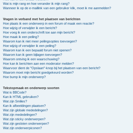
Wat is mijn rang en hoe verander ik mijn rang?
Wanneer ik op de e-maillink van een gebruiker klik, moet ik me aanmelden?
Vragen in verband met het plaatsen van berichten
Hoe plaats ik een onderwerp in een forum of maak een reactie?
Hoe wijzig of verwijder ik een bericht?
Hoe voeg ik een onderschrift toe aan mijn bericht?
Hoe maak ik een peiling?
Waarom kan ik niet meer peilingsopties toevoegen?
Hoe wijzig of verwijder ik een peiling?
Waarom kan ik een bepaald forum niet openen?
Waarom kan ik geen bijlagen toevoegen?
Waarom ontving ik een waarschuwing?
Hoe kan ik berichten aan een moderator melden?
Waarvoor dient de "Opslaan"-knop bij het plaatsen van een bericht?
Waarom moet mijn bericht goedgekeurd worden?
Hoe bump ik mijn onderwerp?
Tekstopmaak en onderwerp soorten
Wat is BBCode?
Kan ik HTML gebruiken?
Wat zijn Smilies?
Kan ik afbeeldingen plaatsen?
Wat zijn globale mededelingen?
Wat zijn mededelingen?
Wat zijn sticky onderwerpen?
Wat zijn gesloten onderwerpen?
Wat zijn onderwerpiconen?