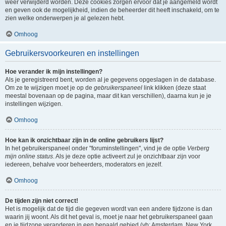
weer verwijderd worden. Deze cookies zorgen ervoor dat je aangemeld wordt
en geven ook de mogelijkheid, indien de beheerder dit heeft inschakeld, om te
zien welke onderwerpen je al gelezen hebt.
Omhoog
Gebruikersvoorkeuren en instellingen
Hoe verander ik mijn instellingen?
Als je geregistreerd bent, worden al je gegevens opgeslagen in de database.
Om ze te wijzigen moet je op de
gebruikerspaneel
link klikken (deze staat
meestal bovenaan op de pagina, maar dit kan verschillen), daarna kun je je
instellingen wijzigen.
Omhoog
Hoe kan ik onzichtbaar zijn in de online gebruikers lijst?
In het gebruikerspaneel onder "foruminstellingen", vind je de optie
Verberg
mijn online status
. Als je deze optie activeert zul je onzichtbaar zijn voor
iedereen, behalve voor beheerders, moderators en jezelf.
Omhoog
De tijden zijn niet correct!
Het is mogelijk dat de tijd die gegeven wordt van een andere tijdzone is dan
waarin jij woont. Als dit het geval is, moet je naar het gebruikerspaneel gaan
en je tijdzone veranderen in een bepaald gebied (vb: Amsterdam, New York,