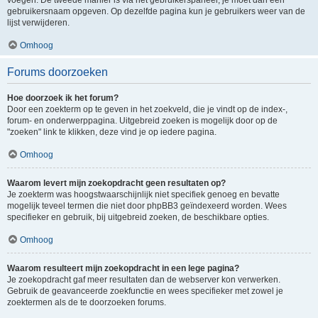
voegen. De tweede manier is via het gebruikerspaneel, je moet dan een
gebruikersnaam opgeven. Op dezelfde pagina kun je gebruikers weer van de
lijst verwijderen.
Omhoog
Forums doorzoeken
Hoe doorzoek ik het forum?
Door een zoekterm op te geven in het zoekveld, die je vindt op de index-,
forum- en onderwerppagina. Uitgebreid zoeken is mogelijk door op de
"zoeken" link te klikken, deze vind je op iedere pagina.
Omhoog
Waarom levert mijn zoekopdracht geen resultaten op?
Je zoekterm was hoogstwaarschijnlijk niet specifiek genoeg en bevatte
mogelijk teveel termen die niet door phpBB3 geïndexeerd worden. Wees
specifieker en gebruik, bij uitgebreid zoeken, de beschikbare opties.
Omhoog
Waarom resulteert mijn zoekopdracht in een lege pagina?
Je zoekopdracht gaf meer resultaten dan de webserver kon verwerken.
Gebruik de geavanceerde zoekfunctie en wees specifieker met zowel je
zoektermen als de te doorzoeken forums.