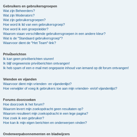
Gebruikers en gebruikersgroepen
Wat zijn Beheerders?
Wat zijn Moderators?
Wat zijn gebruikersgroepen?
Hoe word ik lid van een gebruikersgroep?
Hoe word ik een groepsleider?
Waarom staan verschillende gebruikersgroepen in een andere kleur?
Wat is de "Standaard gebruikersgroep"?
Waarvoor dient de "Het Team"-link?
Privéberichten
Ik kan geen privéberichten sturen!
Ik blijf ongewenste privéberichten ontvangen!
Ik heb spam of een e-mail met ongepaste inhoud van iemand op dit forum ontvangen!
Vrienden en vijanden
Waarvoor dient mijn vrienden- en vijandenlijst?
Hoe verwijder of voeg ik gebruikers toe aan mijn vrienden- en/of vijandenlijst?
Forums doorzoeken
Hoe doorzoek ik het forum?
Waarom levert mijn zoekopdracht geen resultaten op?
Waarom resulteert mijn zoekopdracht in een lege pagina?
Hoe zoek ik een gebruiker?
Hoe kan ik mijn eigen berichten en onderwerpen vinden?
Onderwerpabonnementen en bladwijzers