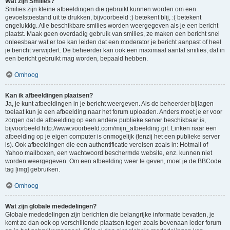
Wat zijn Smilies?
Smilies zijn kleine afbeeldingen die gebruikt kunnen worden om een
gevoelstoestand uit te drukken, bijvoorbeeld :) betekent blij, :( betekent
ongelukkig. Alle beschikbare smilies worden weergegeven als je een bericht
plaatst. Maak geen overdadig gebruik van smilies, ze maken een bericht snel
onleesbaar wat er toe kan leiden dat een moderator je bericht aanpast of heel
je bericht verwijdert. De beheerder kan ook een maximaal aantal smilies, dat in
een bericht gebruikt mag worden, bepaald hebben.
Omhoog
Kan ik afbeeldingen plaatsen?
Ja, je kunt afbeeldingen in je bericht weergeven. Als de beheerder bijlagen
toelaat kun je een afbeelding naar het forum uploaden. Anders moet je er voor
zorgen dat de afbeelding op een andere publieke server beschikbaar is,
bijvoorbeeld http://www.voorbeeld.com/mijn_afbeelding.gif. Linken naar een
afbeelding op je eigen computer is onmogelijk (tenzij het een publieke server
is). Ook afbeeldingen die een authentificatie vereisen zoals in: Hotmail of
Yahoo mailboxen, een wachtwoord beschermde website, enz. kunnen niet
worden weergegeven. Om een afbeelding weer te geven, moet je de BBCode
tag [img] gebruiken.
Omhoog
Wat zijn globale mededelingen?
Globale mededelingen zijn berichten die belangrijke informatie bevatten, je
komt ze dan ook op verschillende plaatsen tegen zoals bovenaan ieder forum