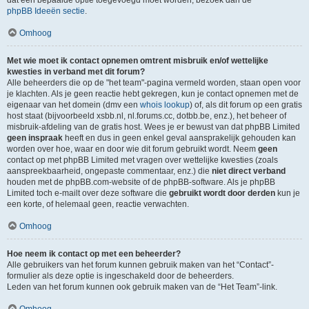
dat een bepaalde optie toegevoegd moet worden, bezoek dan de
phpBB Ideeën sectie
.
Omhoog
Met wie moet ik contact opnemen omtrent misbruik en/of wettelijke
kwesties in verband met dit forum?
Alle beheerders die op de "het team"-pagina vermeld worden, staan open voor
je klachten. Als je geen reactie hebt gekregen, kun je contact opnemen met de
eigenaar van het domein (dmv een
whois lookup
) of, als dit forum op een gratis
host staat (bijvoorbeeld xsbb.nl, nl.forums.cc, dotbb.be, enz.), het beheer of
misbruik-afdeling van de gratis host. Wees je er bewust van dat phpBB Limited
geen inspraak
heeft en dus in geen enkel geval aansprakelijk gehouden kan
worden over hoe, waar en door wie dit forum gebruikt wordt. Neem
geen
contact op met phpBB Limited met vragen over wettelijke kwesties (zoals
aanspreekbaarheid, ongepaste commentaar, enz.) die
niet direct verband
houden met de phpBB.com-website of de phpBB-software. Als je phpBB
Limited toch e-mailt over deze software die
gebruikt wordt door derden
kun je
een korte, of helemaal geen, reactie verwachten.
Omhoog
Hoe neem ik contact op met een beheerder?
Alle gebruikers van het forum kunnen gebruik maken van het “Contact”-
formulier als deze optie is ingeschakeld door de beheerders.
Leden van het forum kunnen ook gebruik maken van de “Het Team”-link.