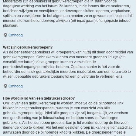
Moderators zijn gebruikers of gebruikersgroepen die in staan voor de
dagelijkse werking van het forum. Ze kunnen, in de forums die ze modereren,
berichten wijzigen en verwijderen; onderwerpen sluiten, openen, verplaatsen,
splitsen en verwijderen. In het algemeen moeten ze er gewoon op toe zien dat
mensen niet van het onderwerp afwijken (
off-topic
gaan) of ongepaste inhoud
plaatsen.
Omhoog
Wat zijn gebruikersgroepen?
Als de beheerder gebruikers wil groeperen, kan hij/zij dit doen door middel van
gebruikersgroepen. Gebruikers kunnen van meerdere groepen lid zijn (dit
verschilt per forum), deze groepen kunnen verschillende
permissies/toegangspermissies hebben. Op deze manier is het voor de
beheerder een stuk gemakkelijker meerdere moderators aan een forum toe te
wijzen, bepaalde gebruikers toegang tot een privéforum te verlenen, enz.
Omhoog
Hoe word ik lid van een gebruikersgroep?
Om lid van een gebruikersgroep te worden, moet je op de bijhorende link
klikken in het gebruikerspaneel, waarna je een overzicht van alle
gebruikersgroepen krijgt. Niet alle groepen zijn vrij toegankelijk, ze vereisen
een goedkeuring van je lidmaatschap en hebben soms zelf verborgen
gebruikers. Als het een open groep is, kan je lid worden door op de hiervoor
dienende knop te klikken. Als het een gesloten groep is, kan je je lidmaatschap
aanvragen door op de bijhorende knop te klikken. De groepsleider moet je