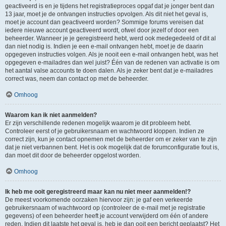
geactiveerd is en je tijdens het registratieproces opgaf dat je jonger bent dan
13 jaar, moet je de ontvangen instructies opvolgen. Als dit niet het geval is,
moet je account dan geactiveerd worden? Sommige forums vereisen dat
iedere nieuwe account geactiveerd wordt, ofwel door jezelf of door een
beheerder. Wanneer je je geregistreerd hebt, werd ook medegedeeld of dit al
dan niet nodig is. Indien je een e-mail ontvangen hebt, moet je de daarin
opgegeven instructies volgen. Als je nooit een e-mail ontvangen hebt, was het
opgegeven e-mailadres dan wel juist? Één van de redenen van activatie is om
het aantal valse accounts te doen dalen. Als je zeker bent dat je e-mailadres
correct was, neem dan contact op met de beheerder.
Omhoog
Waarom kan ik niet aanmelden?
Er zijn verschillende redenen mogelijk waarom je dit probleem hebt.
Controleer eerst of je gebruikersnaam en wachtwoord kloppen. Indien ze
correct zijn, kun je contact opnemen met de beheerder om er zeker van te zijn
dat je niet verbannen bent. Het is ook mogelijk dat de forumconfiguratie fout is,
dan moet dit door de beheerder opgelost worden.
Omhoog
Ik heb me ooit geregistreerd maar kan nu niet meer aanmelden!?
De meest voorkomende oorzaken hiervoor zijn: je gaf een verkeerde
gebruikersnaam of wachtwoord op (controleer de e-mail met je registratie
gegevens) of een beheerder heeft je account verwijderd om één of andere
reden. Indien dit laatste het geval is, heb je dan ooit een bericht geplaatst? Het