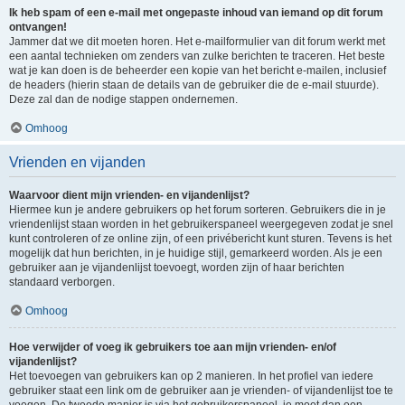
Ik heb spam of een e-mail met ongepaste inhoud van iemand op dit forum
ontvangen!
Jammer dat we dit moeten horen. Het e-mailformulier van dit forum werkt met
een aantal technieken om zenders van zulke berichten te traceren. Het beste
wat je kan doen is de beheerder een kopie van het bericht e-mailen, inclusief
de headers (hierin staan de details van de gebruiker die de e-mail stuurde).
Deze zal dan de nodige stappen ondernemen.
Omhoog
Vrienden en vijanden
Waarvoor dient mijn vrienden- en vijandenlijst?
Hiermee kun je andere gebruikers op het forum sorteren. Gebruikers die in je
vriendenlijst staan worden in het gebruikerspaneel weergegeven zodat je snel
kunt controleren of ze online zijn, of een privébericht kunt sturen. Tevens is het
mogelijk dat hun berichten, in je huidige stijl, gemarkeerd worden. Als je een
gebruiker aan je vijandenlijst toevoegt, worden zijn of haar berichten
standaard verborgen.
Omhoog
Hoe verwijder of voeg ik gebruikers toe aan mijn vrienden- en/of
vijandenlijst?
Het toevoegen van gebruikers kan op 2 manieren. In het profiel van iedere
gebruiker staat een link om de gebruiker aan je vrienden- of vijandenlijst toe te