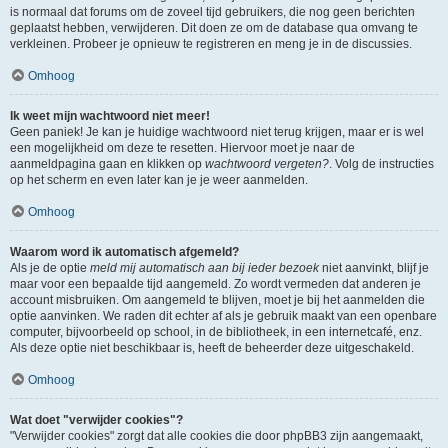
is normaal dat forums om de zoveel tijd gebruikers, die nog geen berichten
geplaatst hebben, verwijderen. Dit doen ze om de database qua omvang te
verkleinen. Probeer je opnieuw te registreren en meng je in de discussies.
Omhoog
Ik weet mijn wachtwoord niet meer!
Geen paniek! Je kan je huidige wachtwoord niet terug krijgen, maar er is wel
een mogelijkheid om deze te resetten. Hiervoor moet je naar de
aanmeldpagina gaan en klikken op
wachtwoord vergeten?
. Volg de instructies
op het scherm en even later kan je je weer aanmelden.
Omhoog
Waarom word ik automatisch afgemeld?
Als je de optie
meld mij automatisch aan bij ieder bezoek
niet aanvinkt, blijf je
maar voor een bepaalde tijd aangemeld. Zo wordt vermeden dat anderen je
account misbruiken. Om aangemeld te blijven, moet je bij het aanmelden die
optie aanvinken. We raden dit echter af als je gebruik maakt van een openbare
computer, bijvoorbeeld op school, in de bibliotheek, in een internetcafé, enz.
Als deze optie niet beschikbaar is, heeft de beheerder deze uitgeschakeld.
Omhoog
Wat doet "verwijder cookies"?
"Verwijder cookies" zorgt dat alle cookies die door phpBB3 zijn aangemaakt,