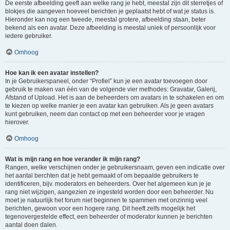
De eerste afbeelding geeft aan welke rang je hebt, meestal zijn dit sterretjes of
blokjes die aangeven hoeveel berichten je geplaatst hebt of wat je status is.
Hieronder kan nog een tweede, meestal grotere, afbeelding staan, beter
bekend als een avatar. Deze afbeelding is meestal uniek of persoonlijk voor
iedere gebruiker.
Omhoog
Hoe kan ik een avatar instellen?
In je Gebruikerspaneel, onder “Profiel” kun je een avatar toevoegen door
gebruik te maken van één van de volgende vier methodes: Gravatar, Galerij,
Afstand of Upload. Het is aan de beheerders om avatars in te schakelen en om
te kiezen op welke manier je een avatar kan gebruiken. Als je geen avatars
kunt gebruiken, neem dan contact op met een beheerder voor je vragen
hierover.
Omhoog
Wat is mijn rang en hoe verander ik mijn rang?
Rangen, welke verschijnen onder je gebruikersnaam, geven een indicatie over
het aantal berchten dat je hebt gemaakt of om bepaalde gebruikers te
identificeren, bijv. moderators en beheerders. Over het algemeen kun je je
rang niet wijzigen, aangezien ze ingesteld worden door een beheerder. Nu
moet je natuurlijk het forum niet beginnen te spammen met onzinnig veel
berichten, gewoon voor een hogere rang. Dit heeft zelfs mogelijk het
tegenovergestelde effect, een beheerder of moderator kunnen je berichten
aantal doen dalen.