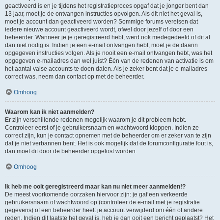
geactiveerd is en je tijdens het registratieproces opgaf dat je jonger bent dan
13 jaar, moet je de ontvangen instructies opvolgen. Als dit niet het geval is,
moet je account dan geactiveerd worden? Sommige forums vereisen dat
iedere nieuwe account geactiveerd wordt, ofwel door jezelf of door een
beheerder. Wanneer je je geregistreerd hebt, werd ook medegedeeld of dit al
dan niet nodig is. Indien je een e-mail ontvangen hebt, moet je de daarin
opgegeven instructies volgen. Als je nooit een e-mail ontvangen hebt, was het
opgegeven e-mailadres dan wel juist? Één van de redenen van activatie is om
het aantal valse accounts te doen dalen. Als je zeker bent dat je e-mailadres
correct was, neem dan contact op met de beheerder.
Omhoog
Waarom kan ik niet aanmelden?
Er zijn verschillende redenen mogelijk waarom je dit probleem hebt.
Controleer eerst of je gebruikersnaam en wachtwoord kloppen. Indien ze
correct zijn, kun je contact opnemen met de beheerder om er zeker van te zijn
dat je niet verbannen bent. Het is ook mogelijk dat de forumconfiguratie fout is,
dan moet dit door de beheerder opgelost worden.
Omhoog
Ik heb me ooit geregistreerd maar kan nu niet meer aanmelden!?
De meest voorkomende oorzaken hiervoor zijn: je gaf een verkeerde
gebruikersnaam of wachtwoord op (controleer de e-mail met je registratie
gegevens) of een beheerder heeft je account verwijderd om één of andere
reden. Indien dit laatste het geval is, heb je dan ooit een bericht geplaatst? Het