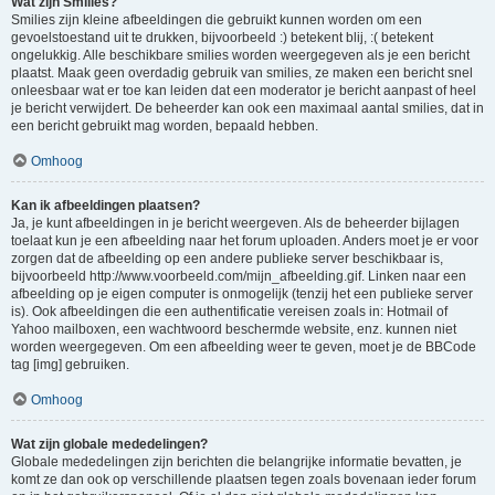
Wat zijn Smilies?
Smilies zijn kleine afbeeldingen die gebruikt kunnen worden om een
gevoelstoestand uit te drukken, bijvoorbeeld :) betekent blij, :( betekent
ongelukkig. Alle beschikbare smilies worden weergegeven als je een bericht
plaatst. Maak geen overdadig gebruik van smilies, ze maken een bericht snel
onleesbaar wat er toe kan leiden dat een moderator je bericht aanpast of heel
je bericht verwijdert. De beheerder kan ook een maximaal aantal smilies, dat in
een bericht gebruikt mag worden, bepaald hebben.
Omhoog
Kan ik afbeeldingen plaatsen?
Ja, je kunt afbeeldingen in je bericht weergeven. Als de beheerder bijlagen
toelaat kun je een afbeelding naar het forum uploaden. Anders moet je er voor
zorgen dat de afbeelding op een andere publieke server beschikbaar is,
bijvoorbeeld http://www.voorbeeld.com/mijn_afbeelding.gif. Linken naar een
afbeelding op je eigen computer is onmogelijk (tenzij het een publieke server
is). Ook afbeeldingen die een authentificatie vereisen zoals in: Hotmail of
Yahoo mailboxen, een wachtwoord beschermde website, enz. kunnen niet
worden weergegeven. Om een afbeelding weer te geven, moet je de BBCode
tag [img] gebruiken.
Omhoog
Wat zijn globale mededelingen?
Globale mededelingen zijn berichten die belangrijke informatie bevatten, je
komt ze dan ook op verschillende plaatsen tegen zoals bovenaan ieder forum