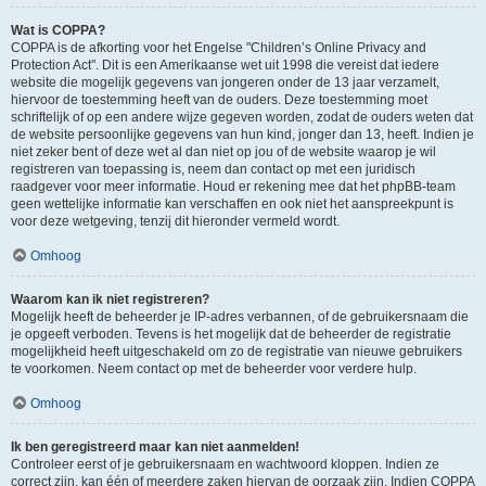
Wat is COPPA?
COPPA is de afkorting voor het Engelse "Children’s Online Privacy and
Protection Act". Dit is een Amerikaanse wet uit 1998 die vereist dat iedere
website die mogelijk gegevens van jongeren onder de 13 jaar verzamelt,
hiervoor de toestemming heeft van de ouders. Deze toestemming moet
schriftelijk of op een andere wijze gegeven worden, zodat de ouders weten dat
de website persoonlijke gegevens van hun kind, jonger dan 13, heeft. Indien je
niet zeker bent of deze wet al dan niet op jou of de website waarop je wil
registreren van toepassing is, neem dan contact op met een juridisch
raadgever voor meer informatie. Houd er rekening mee dat het phpBB-team
geen wettelijke informatie kan verschaffen en ook niet het aanspreekpunt is
voor deze wetgeving, tenzij dit hieronder vermeld wordt.
Omhoog
Waarom kan ik niet registreren?
Mogelijk heeft de beheerder je IP-adres verbannen, of de gebruikersnaam die
je opgeeft verboden. Tevens is het mogelijk dat de beheerder de registratie
mogelijkheid heeft uitgeschakeld om zo de registratie van nieuwe gebruikers
te voorkomen. Neem contact op met de beheerder voor verdere hulp.
Omhoog
Ik ben geregistreerd maar kan niet aanmelden!
Controleer eerst of je gebruikersnaam en wachtwoord kloppen. Indien ze
correct zijn, kan één of meerdere zaken hiervan de oorzaak zijn. Indien COPPA