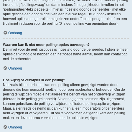
juiste permissies om peilingen aan te maken). Je moet een titel voor de peiling
invullen bij "peilingsvraag" en dan minstens 2 mogelijkheden invullen in het
"peilingopties"-tekstgedeelte (limiet is ingesteld door de beheerder), met elke
optie gescheiden door middel van een nieuwe regel. Je kunt ook instellen
hoeveel opties een gebruiker mag kiezen onder "opties per gebruiker" en een
tijdslimiet in dagen voor de peiling (0 is een peiling van oneindige duur).
Omhoog
Waarom kan ik niet meer peilingsopties toevoegen?
De limiet voor de peilingsopties is ingesteld door de beheerder. Indien je meer
opties denkt nodig te hebben dan het toegestane aantal, neem dan contact op
met de beheerder.
Omhoog
Hoe wijzig of verwijder ik een peiling?
Net zoals bij de berichten kan een peiling alleen gewijzigd worden door
degene die hem gemaakt heeft, en door een moderator of beheerder. Om de
peiling te wijzigen moet je het allereerste bericht van het onderwerp wijzigen
(hieraan is de peiling gekoppeld). Als er nog geen stemmen zijn uitgebracht,
kunnen gebruikers de peiling verwijderen of iedere peilingsoptie wijzigen.
Maar, als er reeds gestemd is, dan kunnen alleen moderators of beheerders
hem wijzigen of verwijderen. Dit om te voorkomen dat gebruikers een peiling
maken en deze daarna vervalsen door de opties te wijzigen.
Omhoog