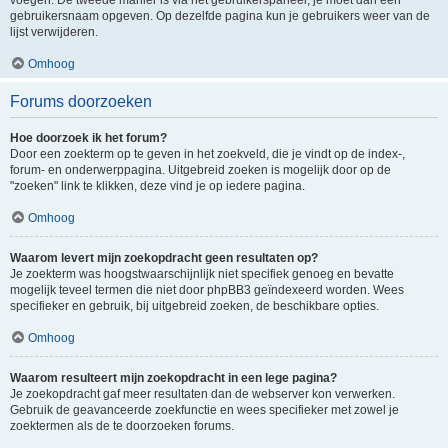
voegen. De tweede manier is via het gebruikerspaneel, je moet dan een
gebruikersnaam opgeven. Op dezelfde pagina kun je gebruikers weer van de
lijst verwijderen.
Omhoog
Forums doorzoeken
Hoe doorzoek ik het forum?
Door een zoekterm op te geven in het zoekveld, die je vindt op de index-,
forum- en onderwerppagina. Uitgebreid zoeken is mogelijk door op de
"zoeken" link te klikken, deze vind je op iedere pagina.
Omhoog
Waarom levert mijn zoekopdracht geen resultaten op?
Je zoekterm was hoogstwaarschijnlijk niet specifiek genoeg en bevatte
mogelijk teveel termen die niet door phpBB3 geïndexeerd worden. Wees
specifieker en gebruik, bij uitgebreid zoeken, de beschikbare opties.
Omhoog
Waarom resulteert mijn zoekopdracht in een lege pagina?
Je zoekopdracht gaf meer resultaten dan de webserver kon verwerken.
Gebruik de geavanceerde zoekfunctie en wees specifieker met zowel je
zoektermen als de te doorzoeken forums.