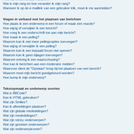
Wat is mijn rang en hoe verander ik mijn rang?
Wanneer ik op de e-maillink van een gebruiker klik, moet ik me aanmelden?
Vragen in verband met het plaatsen van berichten
Hoe plaats ik een onderwerp in een forum of maak een reactie?
Hoe wijzig of verwijder ik een bericht?
Hoe voeg ik een onderschrift toe aan mijn bericht?
Hoe maak ik een peiling?
Waarom kan ik niet meer peilingsopties toevoegen?
Hoe wijzig of verwijder ik een peiling?
Waarom kan ik een bepaald forum niet openen?
Waarom kan ik geen bijlagen toevoegen?
Waarom ontving ik een waarschuwing?
Hoe kan ik berichten aan een moderator melden?
Waarvoor dient de "Opslaan"-knop bij het plaatsen van een bericht?
Waarom moet mijn bericht goedgekeurd worden?
Hoe bump ik mijn onderwerp?
Tekstopmaak en onderwerp soorten
Wat is BBCode?
Kan ik HTML gebruiken?
Wat zijn Smilies?
Kan ik afbeeldingen plaatsen?
Wat zijn globale mededelingen?
Wat zijn mededelingen?
Wat zijn sticky onderwerpen?
Wat zijn gesloten onderwerpen?
Wat zijn onderwerpiconen?