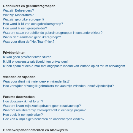
Gebruikers en gebruikersgroepen
Wat zijn Beheerders?
Wat zijn Moderators?
Wat zijn gebruikersgroepen?
Hoe word ik lid van een gebruikersgroep?
Hoe word ik een groepsleider?
Waarom staan verschillende gebruikersgroepen in een andere kleur?
Wat is de "Standaard gebruikersgroep"?
Waarvoor dient de "Het Team"-link?
Privéberichten
Ik kan geen privéberichten sturen!
Ik blijf ongewenste privéberichten ontvangen!
Ik heb spam of een e-mail met ongepaste inhoud van iemand op dit forum ontvangen!
Vrienden en vijanden
Waarvoor dient mijn vrienden- en vijandenlijst?
Hoe verwijder of voeg ik gebruikers toe aan mijn vrienden- en/of vijandenlijst?
Forums doorzoeken
Hoe doorzoek ik het forum?
Waarom levert mijn zoekopdracht geen resultaten op?
Waarom resulteert mijn zoekopdracht in een lege pagina?
Hoe zoek ik een gebruiker?
Hoe kan ik mijn eigen berichten en onderwerpen vinden?
Onderwerpabonnementen en bladwijzers