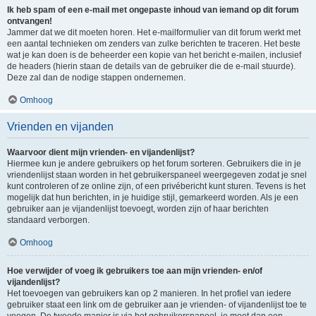
Ik heb spam of een e-mail met ongepaste inhoud van iemand op dit forum
ontvangen!
Jammer dat we dit moeten horen. Het e-mailformulier van dit forum werkt met
een aantal technieken om zenders van zulke berichten te traceren. Het beste
wat je kan doen is de beheerder een kopie van het bericht e-mailen, inclusief
de headers (hierin staan de details van de gebruiker die de e-mail stuurde).
Deze zal dan de nodige stappen ondernemen.
Omhoog
Vrienden en vijanden
Waarvoor dient mijn vrienden- en vijandenlijst?
Hiermee kun je andere gebruikers op het forum sorteren. Gebruikers die in je
vriendenlijst staan worden in het gebruikerspaneel weergegeven zodat je snel
kunt controleren of ze online zijn, of een privébericht kunt sturen. Tevens is het
mogelijk dat hun berichten, in je huidige stijl, gemarkeerd worden. Als je een
gebruiker aan je vijandenlijst toevoegt, worden zijn of haar berichten
standaard verborgen.
Omhoog
Hoe verwijder of voeg ik gebruikers toe aan mijn vrienden- en/of
vijandenlijst?
Het toevoegen van gebruikers kan op 2 manieren. In het profiel van iedere
gebruiker staat een link om de gebruiker aan je vrienden- of vijandenlijst toe te