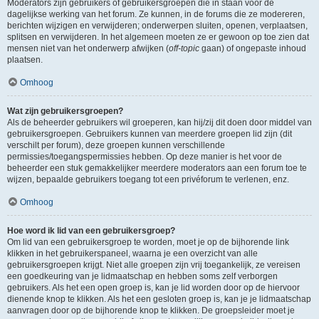
Moderators zijn gebruikers of gebruikersgroepen die in staan voor de
dagelijkse werking van het forum. Ze kunnen, in de forums die ze modereren,
berichten wijzigen en verwijderen; onderwerpen sluiten, openen, verplaatsen,
splitsen en verwijderen. In het algemeen moeten ze er gewoon op toe zien dat
mensen niet van het onderwerp afwijken (
off-topic
gaan) of ongepaste inhoud
plaatsen.
Omhoog
Wat zijn gebruikersgroepen?
Als de beheerder gebruikers wil groeperen, kan hij/zij dit doen door middel van
gebruikersgroepen. Gebruikers kunnen van meerdere groepen lid zijn (dit
verschilt per forum), deze groepen kunnen verschillende
permissies/toegangspermissies hebben. Op deze manier is het voor de
beheerder een stuk gemakkelijker meerdere moderators aan een forum toe te
wijzen, bepaalde gebruikers toegang tot een privéforum te verlenen, enz.
Omhoog
Hoe word ik lid van een gebruikersgroep?
Om lid van een gebruikersgroep te worden, moet je op de bijhorende link
klikken in het gebruikerspaneel, waarna je een overzicht van alle
gebruikersgroepen krijgt. Niet alle groepen zijn vrij toegankelijk, ze vereisen
een goedkeuring van je lidmaatschap en hebben soms zelf verborgen
gebruikers. Als het een open groep is, kan je lid worden door op de hiervoor
dienende knop te klikken. Als het een gesloten groep is, kan je je lidmaatschap
aanvragen door op de bijhorende knop te klikken. De groepsleider moet je