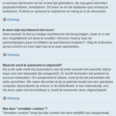
is normaal dat forums om de zoveel tijd gebruikers, die nog geen berichten
geplaatst hebben, verwijderen. Dit doen ze om de database qua omvang te
verkleinen. Probeer je opnieuw te registreren en meng je in de discussies.
Omhoog
Ik weet mijn wachtwoord niet meer!
Geen paniek! Je kan je huidige wachtwoord niet terug krijgen, maar er is wel
een mogelijkheid om deze te resetten. Hiervoor moet je naar de
aanmeldpagina gaan en klikken op
wachtwoord vergeten?
. Volg de instructies
op het scherm en even later kan je je weer aanmelden.
Omhoog
Waarom word ik automatisch afgemeld?
Als je de optie
meld mij automatisch aan bij ieder bezoek
niet aanvinkt, blijf je
maar voor een bepaalde tijd aangemeld. Zo wordt vermeden dat anderen je
account misbruiken. Om aangemeld te blijven, moet je bij het aanmelden die
optie aanvinken. We raden dit echter af als je gebruik maakt van een openbare
computer, bijvoorbeeld op school, in de bibliotheek, in een internetcafé, enz.
Als deze optie niet beschikbaar is, heeft de beheerder deze uitgeschakeld.
Omhoog
Wat doet "verwijder cookies"?
"Verwijder cookies" zorgt dat alle cookies die door phpBB3 zijn aangemaakt,