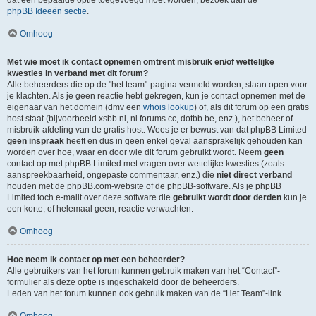
dat een bepaalde optie toegevoegd moet worden, bezoek dan de
phpBB Ideeën sectie
.
Omhoog
Met wie moet ik contact opnemen omtrent misbruik en/of wettelijke
kwesties in verband met dit forum?
Alle beheerders die op de "het team"-pagina vermeld worden, staan open voor
je klachten. Als je geen reactie hebt gekregen, kun je contact opnemen met de
eigenaar van het domein (dmv een
whois lookup
) of, als dit forum op een gratis
host staat (bijvoorbeeld xsbb.nl, nl.forums.cc, dotbb.be, enz.), het beheer of
misbruik-afdeling van de gratis host. Wees je er bewust van dat phpBB Limited
geen inspraak
heeft en dus in geen enkel geval aansprakelijk gehouden kan
worden over hoe, waar en door wie dit forum gebruikt wordt. Neem
geen
contact op met phpBB Limited met vragen over wettelijke kwesties (zoals
aanspreekbaarheid, ongepaste commentaar, enz.) die
niet direct verband
houden met de phpBB.com-website of de phpBB-software. Als je phpBB
Limited toch e-mailt over deze software die
gebruikt wordt door derden
kun je
een korte, of helemaal geen, reactie verwachten.
Omhoog
Hoe neem ik contact op met een beheerder?
Alle gebruikers van het forum kunnen gebruik maken van het “Contact”-
formulier als deze optie is ingeschakeld door de beheerders.
Leden van het forum kunnen ook gebruik maken van de “Het Team”-link.