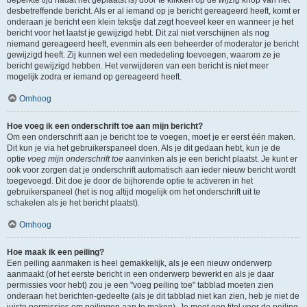
beperkte tijd nadat het geplaatst is) door te klikken op de
wijzig
knop van het
desbetreffende bericht. Als er al iemand op je bericht gereageerd heeft, komt er
onderaan je bericht een klein tekstje dat zegt hoeveel keer en wanneer je het
bericht voor het laatst je gewijzigd hebt. Dit zal niet verschijnen als nog
niemand gereageerd heeft, evenmin als een beheerder of moderator je bericht
gewijzigd heeft. Zij kunnen wel een mededeling toevoegen, waarom ze je
bericht gewijzigd hebben. Het verwijderen van een bericht is niet meer
mogelijk zodra er iemand op gereageerd heeft.
Omhoog
Hoe voeg ik een onderschrift toe aan mijn bericht?
Om een onderschrift aan je bericht toe te voegen, moet je er eerst één maken.
Dit kun je via het gebruikerspaneel doen. Als je dit gedaan hebt, kun je de
optie
voeg mijn onderschrift toe
aanvinken als je een bericht plaatst. Je kunt er
ook voor zorgen dat je onderschrift automatisch aan ieder nieuw bericht wordt
toegevoegd. Dit doe je door de bijhorende optie te activeren in het
gebruikerspaneel (het is nog altijd mogelijk om het onderschrift uit te
schakelen als je het bericht plaatst).
Omhoog
Hoe maak ik een peiling?
Een peiling aanmaken is heel gemakkelijk, als je een nieuw onderwerp
aanmaakt (of het eerste bericht in een onderwerp bewerkt en als je daar
permissies voor hebt) zou je een "voeg peiling toe" tabblad moeten zien
onderaan het berichten-gedeelte (als je dit tabblad niet kan zien, heb je niet de