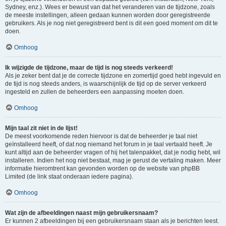
Sydney, enz.). Wees er bewust van dat het veranderen van de tijdzone, zoals
de meeste instellingen, alleen gedaan kunnen worden door geregistreerde
gebruikers. Als je nog niet geregistreerd bent is dit een goed moment om dit te
doen.
Omhoog
Ik wijzigde de tijdzone, maar de tijd is nog steeds verkeerd!
Als je zeker bent dat je de correcte tijdzone en zomertijd goed hebt ingevuld en
de tijd is nog steeds anders, is waarschijnlijk de tijd op de server verkeerd
ingesteld en zullen de beheerders een aanpassing moeten doen.
Omhoog
Mijn taal zit niet in de lijst!
De meest voorkomende reden hiervoor is dat de beheerder je taal niet
geïnstalleerd heeft, of dat nog niemand het forum in je taal vertaald heeft. Je
kunt altijd aan de beheerder vragen of hij het talenpakket, dat je nodig hebt, wil
installeren. Indien het nog niet bestaat, mag je gerust de vertaling maken. Meer
informatie hieromtrent kan gevonden worden op de website van phpBB
Limited (de link staat onderaan iedere pagina).
Omhoog
Wat zijn de afbeeldingen naast mijn gebruikersnaam?
Er kunnen 2 afbeeldingen bij een gebruikersnaam staan als je berichten leest.