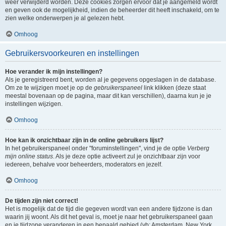
weer verwijderd worden. Deze cookies zorgen ervoor dat je aangemeld wordt
en geven ook de mogelijkheid, indien de beheerder dit heeft inschakeld, om te
zien welke onderwerpen je al gelezen hebt.
Omhoog
Gebruikersvoorkeuren en instellingen
Hoe verander ik mijn instellingen?
Als je geregistreerd bent, worden al je gegevens opgeslagen in de database.
Om ze te wijzigen moet je op de
gebruikerspaneel
link klikken (deze staat
meestal bovenaan op de pagina, maar dit kan verschillen), daarna kun je je
instellingen wijzigen.
Omhoog
Hoe kan ik onzichtbaar zijn in de online gebruikers lijst?
In het gebruikerspaneel onder "foruminstellingen", vind je de optie
Verberg
mijn online status
. Als je deze optie activeert zul je onzichtbaar zijn voor
iedereen, behalve voor beheerders, moderators en jezelf.
Omhoog
De tijden zijn niet correct!
Het is mogelijk dat de tijd die gegeven wordt van een andere tijdzone is dan
waarin jij woont. Als dit het geval is, moet je naar het gebruikerspaneel gaan
en je tijdzone veranderen in een bepaald gebied (vb: Amsterdam, New York,