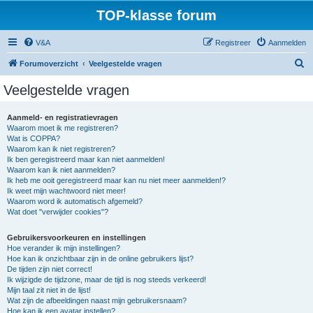
TOP-klasse forum
V&A
Registreer
Aanmelden
Z
Forumoverzicht
Veelgestelde vragen
o
Veelgestelde vragen
e
k
Aanmeld- en registratievragen
Waarom moet ik me registreren?
Wat is COPPA?
Waarom kan ik niet registreren?
Ik ben geregistreerd maar kan niet aanmelden!
Waarom kan ik niet aanmelden?
Ik heb me ooit geregistreerd maar kan nu niet meer aanmelden!?
Ik weet mijn wachtwoord niet meer!
Waarom word ik automatisch afgemeld?
Wat doet "verwijder cookies"?
Gebruikersvoorkeuren en instellingen
Hoe verander ik mijn instellingen?
Hoe kan ik onzichtbaar zijn in de online gebruikers lijst?
De tijden zijn niet correct!
Ik wijzigde de tijdzone, maar de tijd is nog steeds verkeerd!
Mijn taal zit niet in de lijst!
Wat zijn de afbeeldingen naast mijn gebruikersnaam?
Hoe kan ik een avatar instellen?