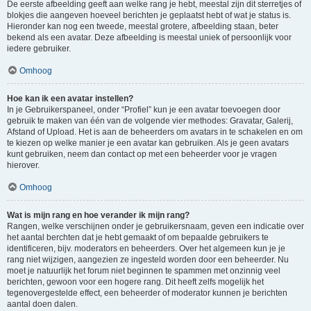
De eerste afbeelding geeft aan welke rang je hebt, meestal zijn dit sterretjes of
blokjes die aangeven hoeveel berichten je geplaatst hebt of wat je status is.
Hieronder kan nog een tweede, meestal grotere, afbeelding staan, beter
bekend als een avatar. Deze afbeelding is meestal uniek of persoonlijk voor
iedere gebruiker.
Omhoog
Hoe kan ik een avatar instellen?
In je Gebruikerspaneel, onder “Profiel” kun je een avatar toevoegen door
gebruik te maken van één van de volgende vier methodes: Gravatar, Galerij,
Afstand of Upload. Het is aan de beheerders om avatars in te schakelen en om
te kiezen op welke manier je een avatar kan gebruiken. Als je geen avatars
kunt gebruiken, neem dan contact op met een beheerder voor je vragen
hierover.
Omhoog
Wat is mijn rang en hoe verander ik mijn rang?
Rangen, welke verschijnen onder je gebruikersnaam, geven een indicatie over
het aantal berchten dat je hebt gemaakt of om bepaalde gebruikers te
identificeren, bijv. moderators en beheerders. Over het algemeen kun je je
rang niet wijzigen, aangezien ze ingesteld worden door een beheerder. Nu
moet je natuurlijk het forum niet beginnen te spammen met onzinnig veel
berichten, gewoon voor een hogere rang. Dit heeft zelfs mogelijk het
tegenovergestelde effect, een beheerder of moderator kunnen je berichten
aantal doen dalen.