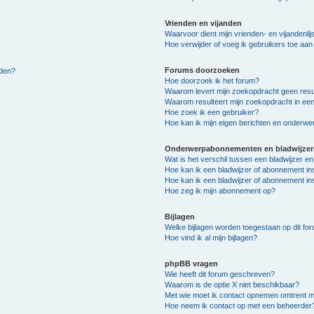
Vrienden en vijanden
Waarvoor dient mijn vrienden- en vijandenlij
Hoe verwijder of voeg ik gebruikers toe aan m
Forums doorzoeken
lden?
Hoe doorzoek ik het forum?
Waarom levert mijn zoekopdracht geen resu
Waarom resulteert mijn zoekopdracht in een
Hoe zoek ik een gebruiker?
Hoe kan ik mijn eigen berichten en onderw
Onderwerpabonnementen en bladwijzer
Wat is het verschil tussen een bladwijzer 
Hoe kan ik een bladwijzer of abonnement in
Hoe kan ik een bladwijzer of abonnement ins
Hoe zeg ik mijn abonnement op?
Bijlagen
Welke bijlagen worden toegestaan op dit fo
Hoe vind ik al mijn bijlagen?
phpBB vragen
Wie heeft dit forum geschreven?
Waarom is de optie X niet beschikbaar?
Met wie moet ik contact opnemen omtrent mis
Hoe neem ik contact op met een beheerder