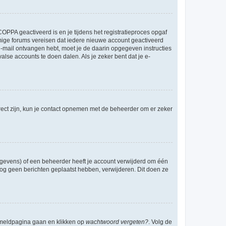
OPPA geactiveerd is en je tijdens het registratieproces opgaf
ommige forums vereisen dat iedere nieuwe account geactiveerd
 e-mail ontvangen hebt, moet je de daarin opgegeven instructies
lse accounts te doen dalen. Als je zeker bent dat je e-
rect zijn, kun je contact opnemen met de beheerder om er zeker
egevens) of een beheerder heeft je account verwijderd om één
e nog geen berichten geplaatst hebben, verwijderen. Dit doen ze
anmeldpagina gaan en klikken op
wachtwoord vergeten?
. Volg de