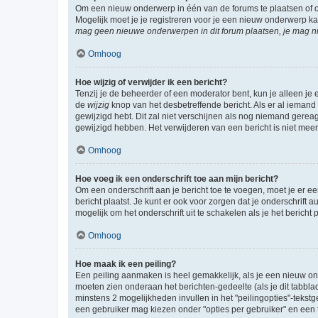
Om een nieuw onderwerp in één van de forums te plaatsen of 
Mogelijk moet je je registreren voor je een nieuw onderwerp k
mag geen nieuwe onderwerpen in dit forum plaatsen, je mag ni
Omhoog
Hoe wijzig of verwijder ik een bericht?
Tenzij je de beheerder of een moderator bent, kun je alleen je 
de
wijzig
knop van het desbetreffende bericht. Als er al iemand o
gewijzigd hebt. Dit zal niet verschijnen als nog niemand gere
gewijzigd hebben. Het verwijderen van een bericht is niet mee
Omhoog
Hoe voeg ik een onderschrift toe aan mijn bericht?
Om een onderschrift aan je bericht toe te voegen, moet je er ee
bericht plaatst. Je kunt er ook voor zorgen dat je onderschrift 
mogelijk om het onderschrift uit te schakelen als je het bericht p
Omhoog
Hoe maak ik een peiling?
Een peiling aanmaken is heel gemakkelijk, als je een nieuw ond
moeten zien onderaan het berichten-gedeelte (als je dit tabblad 
minstens 2 mogelijkheden invullen in het "peilingopties"-tekstg
een gebruiker mag kiezen onder "opties per gebruiker" en een ti