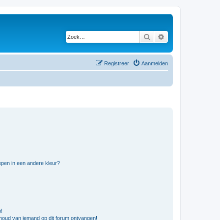
Zoek
Uitgebreid zoeken
Registreer
Aanmelden
pen in een andere kleur?
n!
nhoud van iemand op dit forum ontvangen!