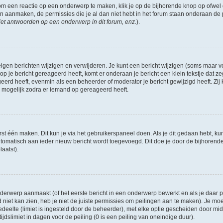
om een reactie op een onderwerp te maken, klik je op de bijhorende knop op ofwe
an aanmaken, de permissies die je al dan niet hebt in het forum staan onderaan de
et antwoorden op een onderwerp in dit forum, enz.
).
eigen berichten wijzigen en verwijderen. Je kunt een bericht wijzigen (soms maar voo
p je bericht gereageerd heeft, komt er onderaan je bericht een klein tekstje dat ze
ageerd heeft, evenmin als een beheerder of moderator je bericht gewijzigd heeft. 
r mogelijk zodra er iemand op gereageerd heeft.
rst één maken. Dit kun je via het gebruikerspaneel doen. Als je dit gedaan hebt, ku
automatisch aan ieder nieuw bericht wordt toegevoegd. Dit doe je door de bijhorende 
laatst).
erwerp aanmaakt (of het eerste bericht in een onderwerp bewerkt en als je daar pe
niet kan zien, heb je niet de juiste permissies om peilingen aan te maken). Je moet 
edeelte (limiet is ingesteld door de beheerder), met elke optie gescheiden door mi
jdslimiet in dagen voor de peiling (0 is een peiling van oneindige duur).