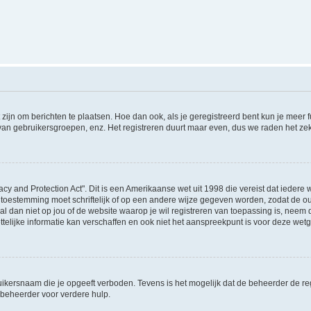
 zijn om berichten te plaatsen. Hoe dan ook, als je geregistreerd bent kun je meer
 van gebruikersgroepen, enz. Het registreren duurt maar even, dus we raden het ze
acy and Protection Act". Dit is een Amerikaanse wet uit 1998 die vereist dat ieder
 toestemming moet schriftelijk of op een andere wijze gegeven worden, zodat de 
et al dan niet op jou of de website waarop je wil registreren van toepassing is, nee
lijke informatie kan verschaffen en ook niet het aanspreekpunt is voor deze wetge
ikersnaam die je opgeeft verboden. Tevens is het mogelijk dat de beheerder de regi
beheerder voor verdere hulp.