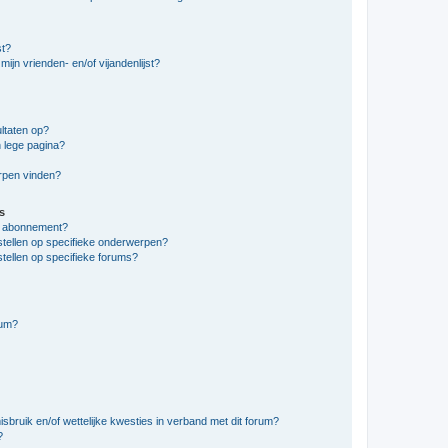
st?
ijn vrienden- en/of vijandenlijst?
ltaten op?
 lege pagina?
erpen vinden?
s
en abonnement?
stellen op specifieke onderwerpen?
tellen op specifieke forums?
rum?
bruik en/of wettelijke kwesties in verband met dit forum?
?