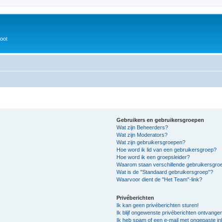
oot
Gebruikers en gebruikersgroepen
Wat zijn Beheerders?
Wat zijn Moderators?
Wat zijn gebruikersgroepen?
Hoe word ik lid van een gebruikersgroep?
Hoe word ik een groepsleider?
Waarom staan verschillende gebruikersgroe
Wat is de "Standaard gebruikersgroep"?
Waarvoor dient de "Het Team"-link?
Privéberichten
Ik kan geen privéberichten sturen!
Ik blijf ongewenste privéberichten ontvange
Ik heb spam of een e-mail met ongepaste i