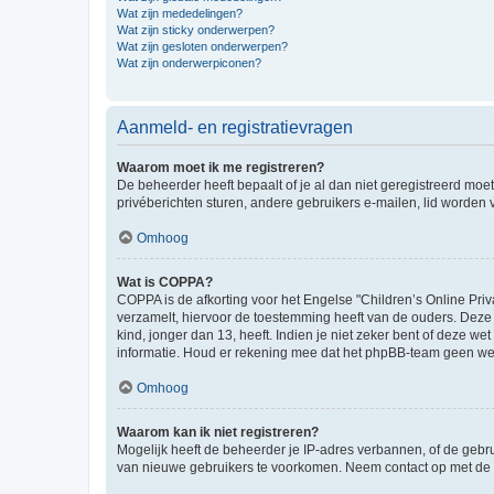
Wat zijn mededelingen?
Wat zijn sticky onderwerpen?
Wat zijn gesloten onderwerpen?
Wat zijn onderwerpiconen?
Aanmeld- en registratievragen
Waarom moet ik me registreren?
De beheerder heeft bepaalt of je al dan niet geregistreerd moet
privéberichten sturen, andere gebruikers e-mailen, lid worden
Omhoog
Wat is COPPA?
COPPA is de afkorting voor het Engelse "Children’s Online Priv
verzamelt, hiervoor de toestemming heeft van de ouders. Deze
kind, jonger dan 13, heeft. Indien je niet zeker bent of deze w
informatie. Houd er rekening mee dat het phpBB-team geen wette
Omhoog
Waarom kan ik niet registreren?
Mogelijk heeft de beheerder je IP-adres verbannen, of de gebru
van nieuwe gebruikers te voorkomen. Neem contact op met de 