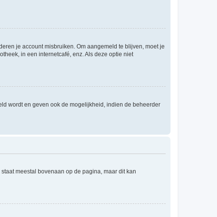
nderen je account misbruiken. Om aangemeld te blijven, moet je
theek, in een internetcafé, enz. Als deze optie niet
eld wordt en geven ook de mogelijkheid, indien de beheerder
e staat meestal bovenaan op de pagina, maar dit kan