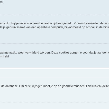
en.
aanvinkt, blijf je maar voor een bepaalde tijd aangemeld. Zo wordt vermeden dat a
ls je gebruik maakt van een openbare computer, bijvoorbeeld op school, in de biblio
ijn aangemaakt, weer verwijderd worden. Deze cookies zorgen ervoor dat je aangem
en hebt.
n de database. Om ze te wijzigen moet je op de
gebruikerspaneel
link klikken (dez