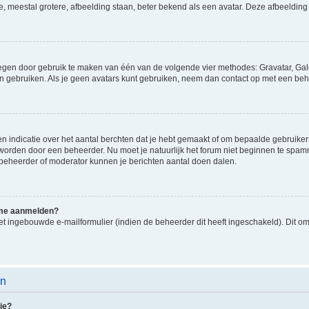
e, meestal grotere, afbeelding staan, beter bekend als een avatar. Deze afbeelding 
oegen door gebruik te maken van één van de volgende vier methodes: Gravatar, Gale
n gebruiken. Als je geen avatars kunt gebruiken, neem dan contact op met een beh
indicatie over het aantal berchten dat je hebt gemaakt of om bepaalde gebruikers 
d worden door een beheerder. Nu moet je natuurlijk het forum niet beginnen te sp
en beheerder of moderator kunnen je berichten aantal doen dalen.
k me aanmelden?
t ingebouwde e-mailformulier (indien de beheerder dit heeft ingeschakeld). Dit o
en
ie?