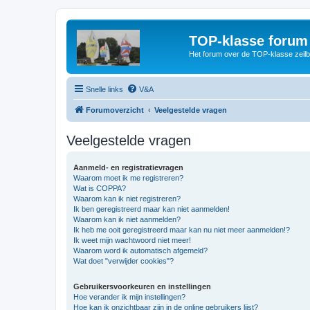
TOP-klasse forum
Het forum over de TOP-klasse zeilb
Snelle links
V&A
Forumoverzicht
Veelgestelde vragen
Veelgestelde vragen
Aanmeld- en registratievragen
Waarom moet ik me registreren?
Wat is COPPA?
Waarom kan ik niet registreren?
Ik ben geregistreerd maar kan niet aanmelden!
Waarom kan ik niet aanmelden?
Ik heb me ooit geregistreerd maar kan nu niet meer aanmelden!?
Ik weet mijn wachtwoord niet meer!
Waarom word ik automatisch afgemeld?
Wat doet "verwijder cookies"?
Gebruikersvoorkeuren en instellingen
Hoe verander ik mijn instellingen?
Hoe kan ik onzichtbaar zijn in de online gebruikers lijst?