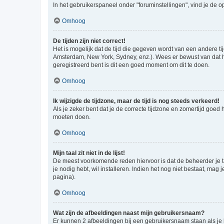
In het gebruikerspaneel onder "foruminstellingen", vind je de o
Omhoog
De tijden zijn niet correct!
Het is mogelijk dat de tijd die gegeven wordt van een andere ti
Amsterdam, New York, Sydney, enz.). Wees er bewust van dat he
geregistreerd bent is dit een goed moment om dit te doen.
Omhoog
Ik wijzigde de tijdzone, maar de tijd is nog steeds verkeerd!
Als je zeker bent dat je de correcte tijdzone en zomertijd goed
moeten doen.
Omhoog
Mijn taal zit niet in de lijst!
De meest voorkomende reden hiervoor is dat de beheerder je taal 
je nodig hebt, wil installeren. Indien het nog niet bestaat, m
pagina).
Omhoog
Wat zijn de afbeeldingen naast mijn gebruikersnaam?
Er kunnen 2 afbeeldingen bij een gebruikersnaam staan als je be