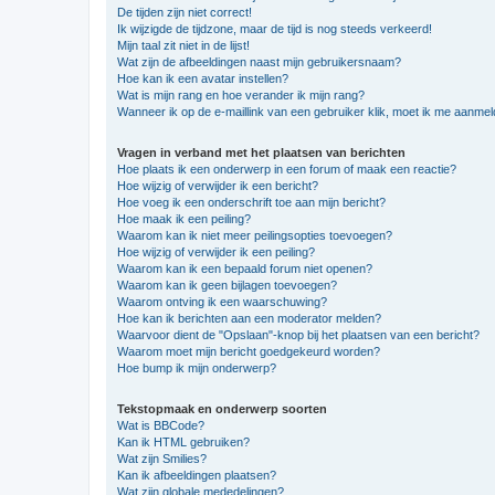
De tijden zijn niet correct!
Ik wijzigde de tijdzone, maar de tijd is nog steeds verkeerd!
Mijn taal zit niet in de lijst!
Wat zijn de afbeeldingen naast mijn gebruikersnaam?
Hoe kan ik een avatar instellen?
Wat is mijn rang en hoe verander ik mijn rang?
Wanneer ik op de e-maillink van een gebruiker klik, moet ik me aanme
Vragen in verband met het plaatsen van berichten
Hoe plaats ik een onderwerp in een forum of maak een reactie?
Hoe wijzig of verwijder ik een bericht?
Hoe voeg ik een onderschrift toe aan mijn bericht?
Hoe maak ik een peiling?
Waarom kan ik niet meer peilingsopties toevoegen?
Hoe wijzig of verwijder ik een peiling?
Waarom kan ik een bepaald forum niet openen?
Waarom kan ik geen bijlagen toevoegen?
Waarom ontving ik een waarschuwing?
Hoe kan ik berichten aan een moderator melden?
Waarvoor dient de "Opslaan"-knop bij het plaatsen van een bericht?
Waarom moet mijn bericht goedgekeurd worden?
Hoe bump ik mijn onderwerp?
Tekstopmaak en onderwerp soorten
Wat is BBCode?
Kan ik HTML gebruiken?
Wat zijn Smilies?
Kan ik afbeeldingen plaatsen?
Wat zijn globale mededelingen?