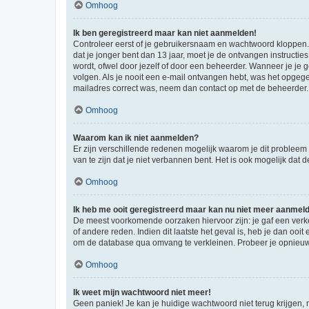
Omhoog
Ik ben geregistreerd maar kan niet aanmelden!
Controleer eerst of je gebruikersnaam en wachtwoord kloppen. I
dat je jonger bent dan 13 jaar, moet je de ontvangen instructi
wordt, ofwel door jezelf of door een beheerder. Wanneer je je 
volgen. Als je nooit een e-mail ontvangen hebt, was het opgege
mailadres correct was, neem dan contact op met de beheerder.
Omhoog
Waarom kan ik niet aanmelden?
Er zijn verschillende redenen mogelijk waarom je dit probleem
van te zijn dat je niet verbannen bent. Het is ook mogelijk dat
Omhoog
Ik heb me ooit geregistreerd maar kan nu niet meer aanmel
De meest voorkomende oorzaken hiervoor zijn: je gaf een verk
of andere reden. Indien dit laatste het geval is, heb je dan oo
om de database qua omvang te verkleinen. Probeer je opnieuw t
Omhoog
Ik weet mijn wachtwoord niet meer!
Geen paniek! Je kan je huidige wachtwoord niet terug krijgen,