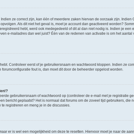
ndien ze correct zijn, kan één of meerdere zaken hiervan de oorzaak zijn. Indien C
es opvolgen. Als dit niet het geval is, moet je account dan geactiveerd worden? S
geregistreerd hebt, werd ook medegedeeld of dit al dan niet nodig is. Indien je een
ven e-mailadres dan wel juist? Één van de redenen van activatie is om het aantal va
 hebt. Controleer eerst of je gebruikersnaam en wachtwoord kloppen. Indien ze cor
 de forumconfiguratie fout is, dan moet dit door de beheerder opgelost worden.
den!?
eerde gebruikersnaam of wachtwoord op (controleer de e-mail met je registratie g
it een bericht geplaatst? Het is normaal dat forums om de zoveel tijd gebruikers, di
e registreren en meng je in de discussies.
 maar er is wel een mogelijkheid om deze te resetten. Hiervoor moet je naar de a