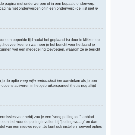
l de pagina met onderwerpen of in een bepaald onderwerp.
 pagina met onderwerpen of in een onderwerp (de lijst met
je
r een beperkte tijd nadat het geplaatst is) door te klikken op
gt hoeveel keer en wanneer je het bericht voor het laatst je
Zij kunnen wel een mededeling toevoegen, waarom ze je bericht
n je de optie
voeg mijn onderschrift toe
aanvinken als je een
optie te activeren in het gebruikerspaneel (het is nog altijd
rmissies voor hebt) zou je een "voeg peiling toe" tabblad
een titel voor de peiling invullen bij "peilingsvraag" en dan
ddel van een nieuwe regel. Je kunt ook instellen hoeveel opties