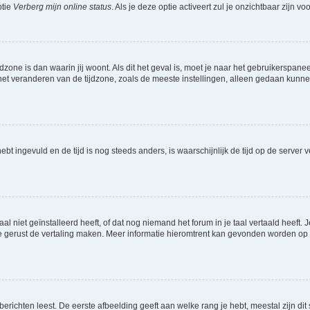
ptie
Verberg mijn online status
. Als je deze optie activeert zul je onzichtbaar zijn 
jdzone is dan waarin jij woont. Als dit het geval is, moet je naar het gebruikerspan
t veranderen van de tijdzone, zoals de meeste instellingen, alleen gedaan kunnen
 hebt ingevuld en de tijd is nog steeds anders, is waarschijnlijk de tijd op de serv
niet geïnstalleerd heeft, of dat nog niemand het forum in je taal vertaald heeft. Je
ag je gerust de vertaling maken. Meer informatie hieromtrent kan gevonden worden o
richten leest. De eerste afbeelding geeft aan welke rang je hebt, meestal zijn dit 