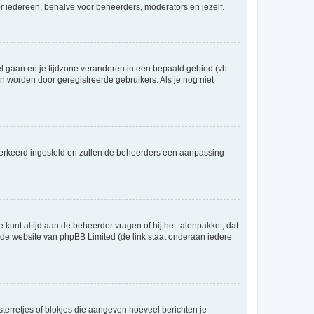
voor iedereen, behalve voor beheerders, moderators en jezelf.
eel gaan en je tijdzone veranderen in een bepaald gebied (vb:
 worden door geregistreerde gebruikers. Als je nog niet
er verkeerd ingesteld en zullen de beheerders een aanpassing
 kunt altijd aan de beheerder vragen of hij het talenpakket, dat
p de website van phpBB Limited (de link staat onderaan iedere
sterretjes of blokjes die aangeven hoeveel berichten je