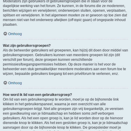
Moderators zijn gebruikers of gebruikersgroepen die in staan voor de
dagelijkse werking van het forum. Ze kunnen, in de forums die ze modereren,
berichten wijzigen en verwijderen; onderwerpen sluiten, openen, verplaatsen,
splitsen en verwijderen. In het algemeen moeten ze er gewoon op toe zien dat
mensen niet van het onderwerp afwijken (
off-topic
gaan) of ongepaste inhoud
plaatsen.
Omhoog
Wat zijn gebruikersgroepen?
Als de beheerder gebruikers wil groeperen, kan hij/zij dit doen door middel van
gebruikersgroepen. Gebruikers kunnen van meerdere groepen lid zijn (dit
verschilt per forum), deze groepen kunnen verschillende
permissies/toegangspermissies hebben. Op deze manier is het voor de
beheerder een stuk gemakkelijker meerdere moderators aan een forum toe te
wijzen, bepaalde gebruikers toegang tot een privéforum te verlenen, enz.
Omhoog
Hoe word ik lid van een gebruikersgroep?
Om lid van een gebruikersgroep te worden, moet je op de bijhorende link
klikken in het gebruikerspaneel, waarna je een overzicht van alle
gebruikersgroepen krijgt. Niet alle groepen zijn vrij toegankelijk, ze vereisen
een goedkeuring van je lidmaatschap en hebben soms zelf verborgen
gebruikers. Als het een open groep is, kan je lid worden door op de hiervoor
dienende knop te klikken. Als het een gesloten groep is, kan je je lidmaatschap
aanvragen door op de bijhorende knop te klikken. De groepsleider moet je