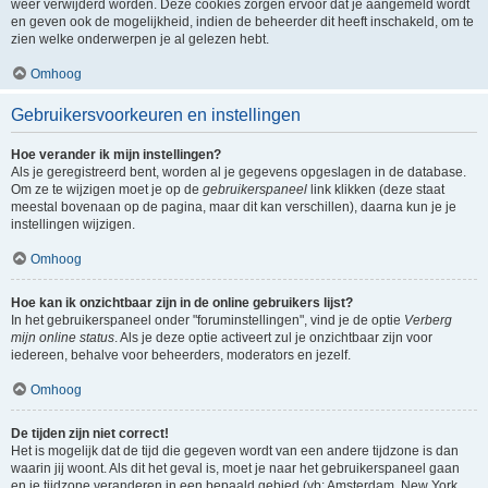
weer verwijderd worden. Deze cookies zorgen ervoor dat je aangemeld wordt
en geven ook de mogelijkheid, indien de beheerder dit heeft inschakeld, om te
zien welke onderwerpen je al gelezen hebt.
Omhoog
Gebruikersvoorkeuren en instellingen
Hoe verander ik mijn instellingen?
Als je geregistreerd bent, worden al je gegevens opgeslagen in de database.
Om ze te wijzigen moet je op de
gebruikerspaneel
link klikken (deze staat
meestal bovenaan op de pagina, maar dit kan verschillen), daarna kun je je
instellingen wijzigen.
Omhoog
Hoe kan ik onzichtbaar zijn in de online gebruikers lijst?
In het gebruikerspaneel onder "foruminstellingen", vind je de optie
Verberg
mijn online status
. Als je deze optie activeert zul je onzichtbaar zijn voor
iedereen, behalve voor beheerders, moderators en jezelf.
Omhoog
De tijden zijn niet correct!
Het is mogelijk dat de tijd die gegeven wordt van een andere tijdzone is dan
waarin jij woont. Als dit het geval is, moet je naar het gebruikerspaneel gaan
en je tijdzone veranderen in een bepaald gebied (vb: Amsterdam, New York,