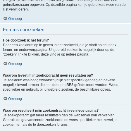
voegen. De tweede manier is via het gebruikerspaneel, je moet dan een
gebruikersnaam opgeven. Op dezelfde pagina kun je gebruikers weer van de
lijst verwijderen.
Omhoog
Forums doorzoeken
Hoe doorzoek ik het forum?
Door een zoekterm op te geven in het zoekveld, die je vindt op de index-,
forum- en onderwerppagina. Uitgebreid zoeken is mogelijk door op de
"zoeken" link te klikken, deze vind je op iedere pagina.
Omhoog
Waarom levert mijn zoekopdracht geen resultaten op?
Je zoekterm was hoogstwaarschijnlijk niet specifiek genoeg en bevatte
mogelijk teveel termen die niet door phpBB3 geïndexeerd worden. Wees
specifieker en gebruik, bij uitgebreid zoeken, de beschikbare opties.
Omhoog
Waarom resulteert mijn zoekopdracht in een lege pagina?
Je zoekopdracht gaf meer resultaten dan de webserver kon verwerken.
Gebruik de geavanceerde zoekfunctie en wees specifieker met zowel je
zoektermen als de te doorzoeken forums.