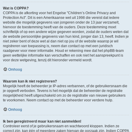
Wat is COPPA?
COPPA is de afkorting voor het Engelse "Children’s Online Privacy and
Protection Act". Dit is een Amerikaanse wet uit 1998 die vereist dat iedere
website die mogelijk gegevens van jongeren onder de 13 jaar verzamelt,
hiervoor de toestemming heeft van de ouders. Deze toestemming moet
schriftelijk of op een andere wijze gegeven worden, zodat de ouders weten dat
de website persoonlijke gegevens van hun kind, jonger dan 13, heeft. Indien je
niet zeker bent of deze wet al dan niet op jou of de website waarop je wil
registreren van toepassing is, neem dan contact op met een juridisch
raadgever voor meer informatie. Houd er rekening mee dat het phpBB-team
geen wettelijke informatie kan verschaffen en ook niet het aanspreekpunt is
voor deze wetgeving, tenzij dit hieronder vermeld wordt.
Omhoog
Waarom kan ik niet registreren?
Mogelijk heeft de beheerder je IP-adres verbannen, of de gebruikersnaam die
je opgeeft verboden. Tevens is het mogelijk dat de beheerder de registratie
mogelijkheid heeft uitgeschakeld om zo de registratie van nieuwe gebruikers
te voorkomen. Neem contact op met de beheerder voor verdere hulp.
Omhoog
Ik ben geregistreerd maar kan niet aanmelden!
Controleer eerst of je gebruikersnaam en wachtwoord kloppen. Indien ze
correct zijn, kan één of meerdere zaken hiervan de oorzaak zijn. Indien COPPA