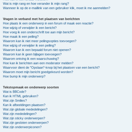
Wat is mijn rang en hoe verander ik mijn rang?
Wanneer ik op de e-maillink van een gebruiker klik, moet ik me aanmelden?
Vragen in verband met het plaatsen van berichten
Hoe plaats ik een onderwerp in een forum of maak een reactie?
Hoe wijzig of verwijder ik een bericht?
Hoe voeg ik een onderschrift toe aan mijn bericht?
Hoe maak ik een peiling?
Waarom kan ik niet meer peilingsopties toevoegen?
Hoe wijzig of verwijder ik een peiling?
Waarom kan ik een bepaald forum niet openen?
Waarom kan ik geen bijlagen toevoegen?
Waarom ontving ik een waarschuwing?
Hoe kan ik berichten aan een moderator melden?
Waarvoor dient de "Opslaan"-knop bij het plaatsen van een bericht?
Waarom moet mijn bericht goedgekeurd worden?
Hoe bump ik mijn onderwerp?
Tekstopmaak en onderwerp soorten
Wat is BBCode?
Kan ik HTML gebruiken?
Wat zijn Smilies?
Kan ik afbeeldingen plaatsen?
Wat zijn globale mededelingen?
Wat zijn mededelingen?
Wat zijn sticky onderwerpen?
Wat zijn gesloten onderwerpen?
Wat zijn onderwerpiconen?