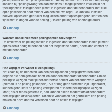
juiste permissies om peilingen aan te maken). Je moet een titel voor de peiling
invullen bij "peilingsvraag" en dan minstens 2 mogelijkheden invullen in het
"peilingopties"-tekstgedeelte (limiet is ingesteld door de beheerder), met elke
optie gescheiden door middel van een nieuwe regel. Je kunt ook instellen
hoeveel opties een gebruiker mag kiezen onder "opties per gebruiker" en een
tijdslimiet in dagen voor de peiling (0 is een peiling van oneindige duur).
Omhoog
Waarom kan ik niet meer peilingsopties toevoegen?
De limiet voor de peilingsopties is ingesteld door de beheerder. Indien je meer
opties denkt nodig te hebben dan het toegestane aantal, neem dan contact op
met de beheerder.
Omhoog
Hoe wijzig of verwijder ik een peiling?
Net zoals bij de berichten kan een peiling alleen gewijzigd worden door
degene die hem gemaakt heeft, en door een moderator of beheerder. Om de
peiling te wijzigen moet je het allereerste bericht van het onderwerp wijzigen
(hieraan is de peiling gekoppeld). Als er nog geen stemmen zijn uitgebracht,
kunnen gebruikers de peiling verwijderen of iedere peilingsoptie wijzigen.
Maar, als er reeds gestemd is, dan kunnen alleen moderators of beheerders
hem wijzigen of verwijderen. Dit om te voorkomen dat gebruikers een peiling
maken en deze daarna vervalsen door de opties te wijzigen.
Omhoog