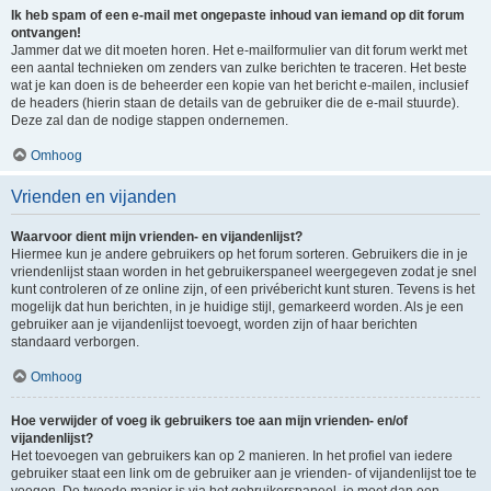
Ik heb spam of een e-mail met ongepaste inhoud van iemand op dit forum
ontvangen!
Jammer dat we dit moeten horen. Het e-mailformulier van dit forum werkt met
een aantal technieken om zenders van zulke berichten te traceren. Het beste
wat je kan doen is de beheerder een kopie van het bericht e-mailen, inclusief
de headers (hierin staan de details van de gebruiker die de e-mail stuurde).
Deze zal dan de nodige stappen ondernemen.
Omhoog
Vrienden en vijanden
Waarvoor dient mijn vrienden- en vijandenlijst?
Hiermee kun je andere gebruikers op het forum sorteren. Gebruikers die in je
vriendenlijst staan worden in het gebruikerspaneel weergegeven zodat je snel
kunt controleren of ze online zijn, of een privébericht kunt sturen. Tevens is het
mogelijk dat hun berichten, in je huidige stijl, gemarkeerd worden. Als je een
gebruiker aan je vijandenlijst toevoegt, worden zijn of haar berichten
standaard verborgen.
Omhoog
Hoe verwijder of voeg ik gebruikers toe aan mijn vrienden- en/of
vijandenlijst?
Het toevoegen van gebruikers kan op 2 manieren. In het profiel van iedere
gebruiker staat een link om de gebruiker aan je vrienden- of vijandenlijst toe te