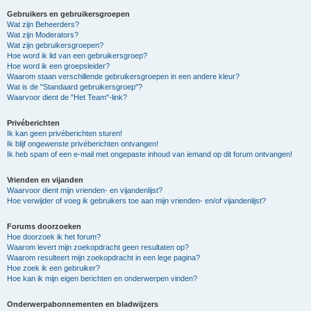
Gebruikers en gebruikersgroepen
Wat zijn Beheerders?
Wat zijn Moderators?
Wat zijn gebruikersgroepen?
Hoe word ik lid van een gebruikersgroep?
Hoe word ik een groepsleider?
Waarom staan verschillende gebruikersgroepen in een andere kleur?
Wat is de "Standaard gebruikersgroep"?
Waarvoor dient de "Het Team"-link?
Privéberichten
Ik kan geen privéberichten sturen!
Ik blijf ongewenste privéberichten ontvangen!
Ik heb spam of een e-mail met ongepaste inhoud van iemand op dit forum ontvangen!
Vrienden en vijanden
Waarvoor dient mijn vrienden- en vijandenlijst?
Hoe verwijder of voeg ik gebruikers toe aan mijn vrienden- en/of vijandenlijst?
Forums doorzoeken
Hoe doorzoek ik het forum?
Waarom levert mijn zoekopdracht geen resultaten op?
Waarom resulteert mijn zoekopdracht in een lege pagina?
Hoe zoek ik een gebruiker?
Hoe kan ik mijn eigen berichten en onderwerpen vinden?
Onderwerpabonnementen en bladwijzers