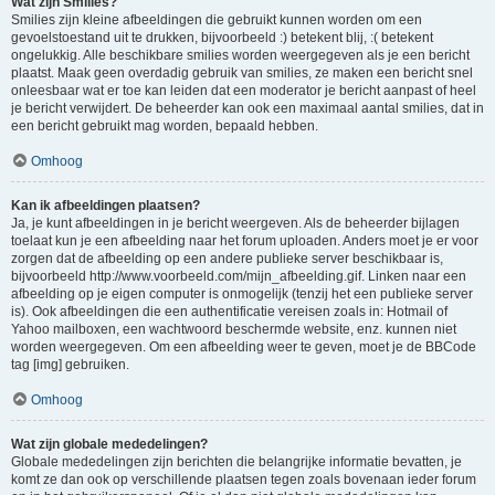
Wat zijn Smilies?
Smilies zijn kleine afbeeldingen die gebruikt kunnen worden om een
gevoelstoestand uit te drukken, bijvoorbeeld :) betekent blij, :( betekent
ongelukkig. Alle beschikbare smilies worden weergegeven als je een bericht
plaatst. Maak geen overdadig gebruik van smilies, ze maken een bericht snel
onleesbaar wat er toe kan leiden dat een moderator je bericht aanpast of heel
je bericht verwijdert. De beheerder kan ook een maximaal aantal smilies, dat in
een bericht gebruikt mag worden, bepaald hebben.
Omhoog
Kan ik afbeeldingen plaatsen?
Ja, je kunt afbeeldingen in je bericht weergeven. Als de beheerder bijlagen
toelaat kun je een afbeelding naar het forum uploaden. Anders moet je er voor
zorgen dat de afbeelding op een andere publieke server beschikbaar is,
bijvoorbeeld http://www.voorbeeld.com/mijn_afbeelding.gif. Linken naar een
afbeelding op je eigen computer is onmogelijk (tenzij het een publieke server
is). Ook afbeeldingen die een authentificatie vereisen zoals in: Hotmail of
Yahoo mailboxen, een wachtwoord beschermde website, enz. kunnen niet
worden weergegeven. Om een afbeelding weer te geven, moet je de BBCode
tag [img] gebruiken.
Omhoog
Wat zijn globale mededelingen?
Globale mededelingen zijn berichten die belangrijke informatie bevatten, je
komt ze dan ook op verschillende plaatsen tegen zoals bovenaan ieder forum