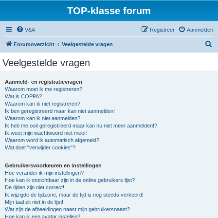
TOP-klasse forum
V&A
Registreer
Aanmelden
Z
Forumoverzicht
Veelgestelde vragen
o
Veelgestelde vragen
e
k
Aanmeld- en registratievragen
Waarom moet ik me registreren?
Wat is COPPA?
Waarom kan ik niet registreren?
Ik ben geregistreerd maar kan niet aanmelden!
Waarom kan ik niet aanmelden?
Ik heb me ooit geregistreerd maar kan nu niet meer aanmelden!?
Ik weet mijn wachtwoord niet meer!
Waarom word ik automatisch afgemeld?
Wat doet "verwijder cookies"?
Gebruikersvoorkeuren en instellingen
Hoe verander ik mijn instellingen?
Hoe kan ik onzichtbaar zijn in de online gebruikers lijst?
De tijden zijn niet correct!
Ik wijzigde de tijdzone, maar de tijd is nog steeds verkeerd!
Mijn taal zit niet in de lijst!
Wat zijn de afbeeldingen naast mijn gebruikersnaam?
Hoe kan ik een avatar instellen?