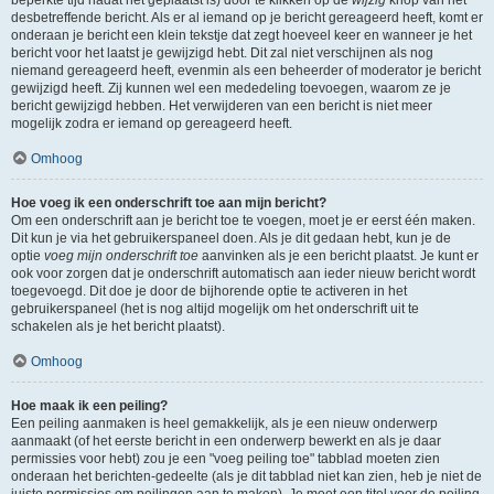
beperkte tijd nadat het geplaatst is) door te klikken op de
wijzig
knop van het
desbetreffende bericht. Als er al iemand op je bericht gereageerd heeft, komt er
onderaan je bericht een klein tekstje dat zegt hoeveel keer en wanneer je het
bericht voor het laatst je gewijzigd hebt. Dit zal niet verschijnen als nog
niemand gereageerd heeft, evenmin als een beheerder of moderator je bericht
gewijzigd heeft. Zij kunnen wel een mededeling toevoegen, waarom ze je
bericht gewijzigd hebben. Het verwijderen van een bericht is niet meer
mogelijk zodra er iemand op gereageerd heeft.
Omhoog
Hoe voeg ik een onderschrift toe aan mijn bericht?
Om een onderschrift aan je bericht toe te voegen, moet je er eerst één maken.
Dit kun je via het gebruikerspaneel doen. Als je dit gedaan hebt, kun je de
optie
voeg mijn onderschrift toe
aanvinken als je een bericht plaatst. Je kunt er
ook voor zorgen dat je onderschrift automatisch aan ieder nieuw bericht wordt
toegevoegd. Dit doe je door de bijhorende optie te activeren in het
gebruikerspaneel (het is nog altijd mogelijk om het onderschrift uit te
schakelen als je het bericht plaatst).
Omhoog
Hoe maak ik een peiling?
Een peiling aanmaken is heel gemakkelijk, als je een nieuw onderwerp
aanmaakt (of het eerste bericht in een onderwerp bewerkt en als je daar
permissies voor hebt) zou je een "voeg peiling toe" tabblad moeten zien
onderaan het berichten-gedeelte (als je dit tabblad niet kan zien, heb je niet de