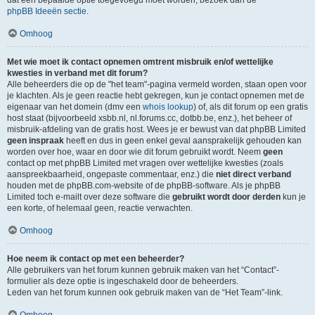
dat een bepaalde optie toegevoegd moet worden, bezoek dan de
phpBB Ideeën sectie
.
Omhoog
Met wie moet ik contact opnemen omtrent misbruik en/of wettelijke
kwesties in verband met dit forum?
Alle beheerders die op de "het team"-pagina vermeld worden, staan open voor
je klachten. Als je geen reactie hebt gekregen, kun je contact opnemen met de
eigenaar van het domein (dmv een
whois lookup
) of, als dit forum op een gratis
host staat (bijvoorbeeld xsbb.nl, nl.forums.cc, dotbb.be, enz.), het beheer of
misbruik-afdeling van de gratis host. Wees je er bewust van dat phpBB Limited
geen inspraak
heeft en dus in geen enkel geval aansprakelijk gehouden kan
worden over hoe, waar en door wie dit forum gebruikt wordt. Neem
geen
contact op met phpBB Limited met vragen over wettelijke kwesties (zoals
aanspreekbaarheid, ongepaste commentaar, enz.) die
niet direct verband
houden met de phpBB.com-website of de phpBB-software. Als je phpBB
Limited toch e-mailt over deze software die
gebruikt wordt door derden
kun je
een korte, of helemaal geen, reactie verwachten.
Omhoog
Hoe neem ik contact op met een beheerder?
Alle gebruikers van het forum kunnen gebruik maken van het “Contact”-
formulier als deze optie is ingeschakeld door de beheerders.
Leden van het forum kunnen ook gebruik maken van de “Het Team”-link.