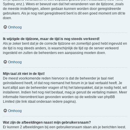
Sydney, enz.). Wees er bewust van dat het veranderen van de tijdzone, zoals
de meeste instellingen, alleen gedaan kunnen worden door geregistreerde
gebruikers. Als je nog niet geregistreerd bent is dit een goed moment om dit te
doen.
Omhoog
Ik wijzigde de tijdzone, maar de tijd is nog steeds verkeerd!
Als je zeker bent dat je de correcte tijdzone en zomertijd goed hebt ingevuld en
de tijd is nog steeds anders, is waarschijnlijk de tijd op de server verkeerd
ingesteld en zullen de beheerders een aanpassing moeten doen.
Omhoog
Mijn taal zit niet in de lijst!
De meest voorkomende reden hiervoor is dat de beheerder je taal niet
geïnstalleerd heeft, of dat nog niemand het forum in je taal vertaald heeft. Je
kunt altijd aan de beheerder vragen of hij het talenpakket, dat je nodig hebt, wil
installeren. Indien het nog niet bestaat, mag je gerust de vertaling maken. Meer
informatie hieromtrent kan gevonden worden op de website van phpBB
Limited (de link staat onderaan iedere pagina).
Omhoog
Wat zijn de afbeeldingen naast mijn gebruikersnaam?
Er kunnen 2 afbeeldingen bij een gebruikersnaam staan als je berichten leest.