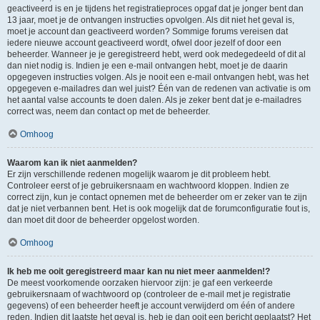
geactiveerd is en je tijdens het registratieproces opgaf dat je jonger bent dan
13 jaar, moet je de ontvangen instructies opvolgen. Als dit niet het geval is,
moet je account dan geactiveerd worden? Sommige forums vereisen dat
iedere nieuwe account geactiveerd wordt, ofwel door jezelf of door een
beheerder. Wanneer je je geregistreerd hebt, werd ook medegedeeld of dit al
dan niet nodig is. Indien je een e-mail ontvangen hebt, moet je de daarin
opgegeven instructies volgen. Als je nooit een e-mail ontvangen hebt, was het
opgegeven e-mailadres dan wel juist? Één van de redenen van activatie is om
het aantal valse accounts te doen dalen. Als je zeker bent dat je e-mailadres
correct was, neem dan contact op met de beheerder.
Omhoog
Waarom kan ik niet aanmelden?
Er zijn verschillende redenen mogelijk waarom je dit probleem hebt.
Controleer eerst of je gebruikersnaam en wachtwoord kloppen. Indien ze
correct zijn, kun je contact opnemen met de beheerder om er zeker van te zijn
dat je niet verbannen bent. Het is ook mogelijk dat de forumconfiguratie fout is,
dan moet dit door de beheerder opgelost worden.
Omhoog
Ik heb me ooit geregistreerd maar kan nu niet meer aanmelden!?
De meest voorkomende oorzaken hiervoor zijn: je gaf een verkeerde
gebruikersnaam of wachtwoord op (controleer de e-mail met je registratie
gegevens) of een beheerder heeft je account verwijderd om één of andere
reden. Indien dit laatste het geval is, heb je dan ooit een bericht geplaatst? Het