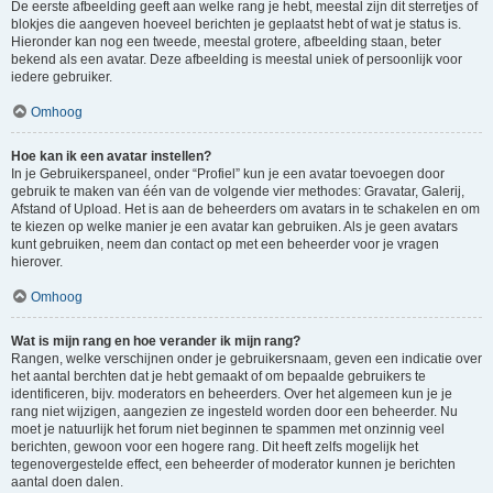
De eerste afbeelding geeft aan welke rang je hebt, meestal zijn dit sterretjes of
blokjes die aangeven hoeveel berichten je geplaatst hebt of wat je status is.
Hieronder kan nog een tweede, meestal grotere, afbeelding staan, beter
bekend als een avatar. Deze afbeelding is meestal uniek of persoonlijk voor
iedere gebruiker.
Omhoog
Hoe kan ik een avatar instellen?
In je Gebruikerspaneel, onder “Profiel” kun je een avatar toevoegen door
gebruik te maken van één van de volgende vier methodes: Gravatar, Galerij,
Afstand of Upload. Het is aan de beheerders om avatars in te schakelen en om
te kiezen op welke manier je een avatar kan gebruiken. Als je geen avatars
kunt gebruiken, neem dan contact op met een beheerder voor je vragen
hierover.
Omhoog
Wat is mijn rang en hoe verander ik mijn rang?
Rangen, welke verschijnen onder je gebruikersnaam, geven een indicatie over
het aantal berchten dat je hebt gemaakt of om bepaalde gebruikers te
identificeren, bijv. moderators en beheerders. Over het algemeen kun je je
rang niet wijzigen, aangezien ze ingesteld worden door een beheerder. Nu
moet je natuurlijk het forum niet beginnen te spammen met onzinnig veel
berichten, gewoon voor een hogere rang. Dit heeft zelfs mogelijk het
tegenovergestelde effect, een beheerder of moderator kunnen je berichten
aantal doen dalen.