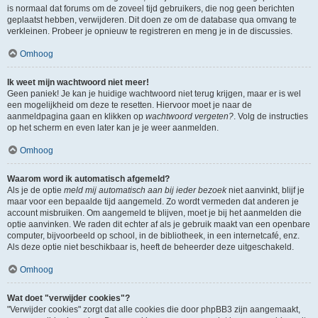
is normaal dat forums om de zoveel tijd gebruikers, die nog geen berichten
geplaatst hebben, verwijderen. Dit doen ze om de database qua omvang te
verkleinen. Probeer je opnieuw te registreren en meng je in de discussies.
Omhoog
Ik weet mijn wachtwoord niet meer!
Geen paniek! Je kan je huidige wachtwoord niet terug krijgen, maar er is wel
een mogelijkheid om deze te resetten. Hiervoor moet je naar de
aanmeldpagina gaan en klikken op
wachtwoord vergeten?
. Volg de instructies
op het scherm en even later kan je je weer aanmelden.
Omhoog
Waarom word ik automatisch afgemeld?
Als je de optie
meld mij automatisch aan bij ieder bezoek
niet aanvinkt, blijf je
maar voor een bepaalde tijd aangemeld. Zo wordt vermeden dat anderen je
account misbruiken. Om aangemeld te blijven, moet je bij het aanmelden die
optie aanvinken. We raden dit echter af als je gebruik maakt van een openbare
computer, bijvoorbeeld op school, in de bibliotheek, in een internetcafé, enz.
Als deze optie niet beschikbaar is, heeft de beheerder deze uitgeschakeld.
Omhoog
Wat doet "verwijder cookies"?
"Verwijder cookies" zorgt dat alle cookies die door phpBB3 zijn aangemaakt,