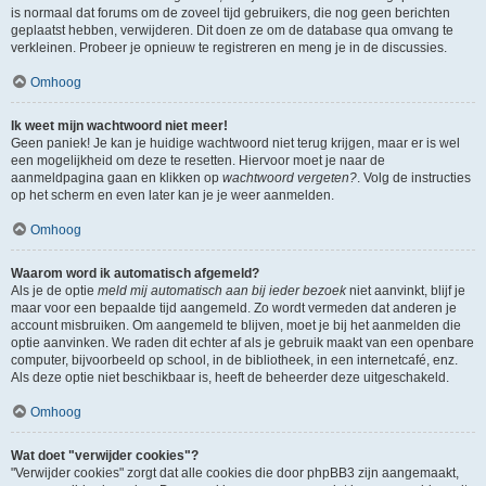
is normaal dat forums om de zoveel tijd gebruikers, die nog geen berichten
geplaatst hebben, verwijderen. Dit doen ze om de database qua omvang te
verkleinen. Probeer je opnieuw te registreren en meng je in de discussies.
Omhoog
Ik weet mijn wachtwoord niet meer!
Geen paniek! Je kan je huidige wachtwoord niet terug krijgen, maar er is wel
een mogelijkheid om deze te resetten. Hiervoor moet je naar de
aanmeldpagina gaan en klikken op
wachtwoord vergeten?
. Volg de instructies
op het scherm en even later kan je je weer aanmelden.
Omhoog
Waarom word ik automatisch afgemeld?
Als je de optie
meld mij automatisch aan bij ieder bezoek
niet aanvinkt, blijf je
maar voor een bepaalde tijd aangemeld. Zo wordt vermeden dat anderen je
account misbruiken. Om aangemeld te blijven, moet je bij het aanmelden die
optie aanvinken. We raden dit echter af als je gebruik maakt van een openbare
computer, bijvoorbeeld op school, in de bibliotheek, in een internetcafé, enz.
Als deze optie niet beschikbaar is, heeft de beheerder deze uitgeschakeld.
Omhoog
Wat doet "verwijder cookies"?
"Verwijder cookies" zorgt dat alle cookies die door phpBB3 zijn aangemaakt,