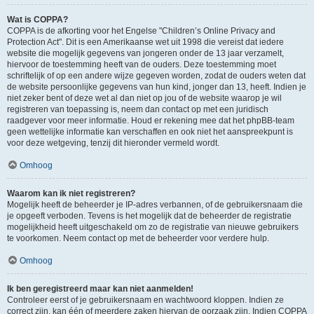
Wat is COPPA?
COPPA is de afkorting voor het Engelse "Children’s Online Privacy and
Protection Act". Dit is een Amerikaanse wet uit 1998 die vereist dat iedere
website die mogelijk gegevens van jongeren onder de 13 jaar verzamelt,
hiervoor de toestemming heeft van de ouders. Deze toestemming moet
schriftelijk of op een andere wijze gegeven worden, zodat de ouders weten dat
de website persoonlijke gegevens van hun kind, jonger dan 13, heeft. Indien je
niet zeker bent of deze wet al dan niet op jou of de website waarop je wil
registreren van toepassing is, neem dan contact op met een juridisch
raadgever voor meer informatie. Houd er rekening mee dat het phpBB-team
geen wettelijke informatie kan verschaffen en ook niet het aanspreekpunt is
voor deze wetgeving, tenzij dit hieronder vermeld wordt.
Omhoog
Waarom kan ik niet registreren?
Mogelijk heeft de beheerder je IP-adres verbannen, of de gebruikersnaam die
je opgeeft verboden. Tevens is het mogelijk dat de beheerder de registratie
mogelijkheid heeft uitgeschakeld om zo de registratie van nieuwe gebruikers
te voorkomen. Neem contact op met de beheerder voor verdere hulp.
Omhoog
Ik ben geregistreerd maar kan niet aanmelden!
Controleer eerst of je gebruikersnaam en wachtwoord kloppen. Indien ze
correct zijn, kan één of meerdere zaken hiervan de oorzaak zijn. Indien COPPA