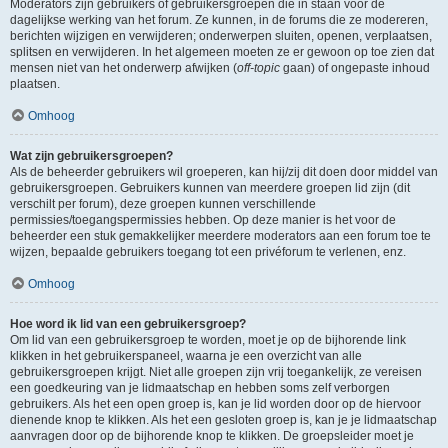
Moderators zijn gebruikers of gebruikersgroepen die in staan voor de
dagelijkse werking van het forum. Ze kunnen, in de forums die ze modereren,
berichten wijzigen en verwijderen; onderwerpen sluiten, openen, verplaatsen,
splitsen en verwijderen. In het algemeen moeten ze er gewoon op toe zien dat
mensen niet van het onderwerp afwijken (
off-topic
gaan) of ongepaste inhoud
plaatsen.
Omhoog
Wat zijn gebruikersgroepen?
Als de beheerder gebruikers wil groeperen, kan hij/zij dit doen door middel van
gebruikersgroepen. Gebruikers kunnen van meerdere groepen lid zijn (dit
verschilt per forum), deze groepen kunnen verschillende
permissies/toegangspermissies hebben. Op deze manier is het voor de
beheerder een stuk gemakkelijker meerdere moderators aan een forum toe te
wijzen, bepaalde gebruikers toegang tot een privéforum te verlenen, enz.
Omhoog
Hoe word ik lid van een gebruikersgroep?
Om lid van een gebruikersgroep te worden, moet je op de bijhorende link
klikken in het gebruikerspaneel, waarna je een overzicht van alle
gebruikersgroepen krijgt. Niet alle groepen zijn vrij toegankelijk, ze vereisen
een goedkeuring van je lidmaatschap en hebben soms zelf verborgen
gebruikers. Als het een open groep is, kan je lid worden door op de hiervoor
dienende knop te klikken. Als het een gesloten groep is, kan je je lidmaatschap
aanvragen door op de bijhorende knop te klikken. De groepsleider moet je