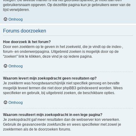
voegen. De tweede manier is via het gebruikerspaneel, je moet dan een
gebruikersnaam opgeven. Op dezelfde pagina kun je gebruikers weer van de
lijst verwijderen.
Omhoog
Forums doorzoeken
Hoe doorzoek ik het forum?
Door een zoekterm op te geven in het zoekveld, die je vindt op de index-,
forum- en onderwerppagina. Uitgebreid zoeken is mogelijk door op de
"zoeken" link te klikken, deze vind je op iedere pagina.
Omhoog
Waarom levert mijn zoekopdracht geen resultaten op?
Je zoekterm was hoogstwaarschijnlijk niet specifiek genoeg en bevatte
mogelijk teveel termen die niet door phpBB3 geïndexeerd worden. Wees
specifieker en gebruik, bij uitgebreid zoeken, de beschikbare opties.
Omhoog
Waarom resulteert mijn zoekopdracht in een lege pagina?
Je zoekopdracht gaf meer resultaten dan de webserver kon verwerken.
Gebruik de geavanceerde zoekfunctie en wees specifieker met zowel je
zoektermen als de te doorzoeken forums.