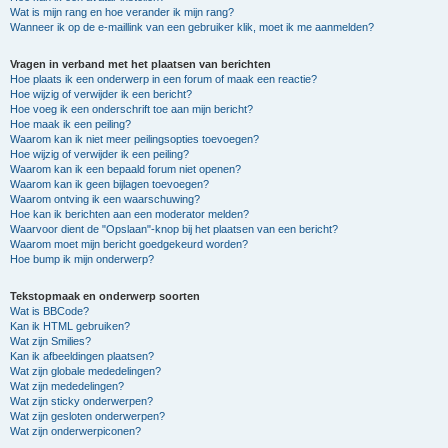
Wat is mijn rang en hoe verander ik mijn rang?
Wanneer ik op de e-maillink van een gebruiker klik, moet ik me aanmelden?
Vragen in verband met het plaatsen van berichten
Hoe plaats ik een onderwerp in een forum of maak een reactie?
Hoe wijzig of verwijder ik een bericht?
Hoe voeg ik een onderschrift toe aan mijn bericht?
Hoe maak ik een peiling?
Waarom kan ik niet meer peilingsopties toevoegen?
Hoe wijzig of verwijder ik een peiling?
Waarom kan ik een bepaald forum niet openen?
Waarom kan ik geen bijlagen toevoegen?
Waarom ontving ik een waarschuwing?
Hoe kan ik berichten aan een moderator melden?
Waarvoor dient de "Opslaan"-knop bij het plaatsen van een bericht?
Waarom moet mijn bericht goedgekeurd worden?
Hoe bump ik mijn onderwerp?
Tekstopmaak en onderwerp soorten
Wat is BBCode?
Kan ik HTML gebruiken?
Wat zijn Smilies?
Kan ik afbeeldingen plaatsen?
Wat zijn globale mededelingen?
Wat zijn mededelingen?
Wat zijn sticky onderwerpen?
Wat zijn gesloten onderwerpen?
Wat zijn onderwerpiconen?