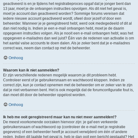
geactiveerd is en je tijdens het registratieproces opgaf dat je jonger bent dan
13 jaar, moet je de ontvangen instructies opvolgen. Als dit niet het geval is,
moet je account dan geactiveerd worden? Sommige forums vereisen dat
iedere nieuwe account geactiveerd wordt, ofwel door jezelf of door een
beheerder. Wanneer je je geregistreerd hebt, werd ook medegedeeld of dit al
dan niet nodig is. Indien je een e-mail ontvangen hebt, moet je de daarin
opgegeven instructies volgen. Als je nooit een e-mail ontvangen hebt, was het
opgegeven e-mailadres dan wel juist? Één van de redenen van activatie is om
het aantal valse accounts te doen dalen. Als je zeker bent dat je e-mailadres
correct was, neem dan contact op met de beheerder.
Omhoog
Waarom kan ik niet aanmelden?
Er zijn verschillende redenen mogelijk waarom je dit probleem hebt.
Controleer eerst of je gebruikersnaam en wachtwoord kloppen. Indien ze
correct zijn, kun je contact opnemen met de beheerder om er zeker van te zijn
dat je niet verbannen bent. Het is ook mogelijk dat de forumconfiguratie fout is,
dan moet dit door de beheerder opgelost worden.
Omhoog
Ik heb me ooit geregistreerd maar kan nu niet meer aanmelden!?
De meest voorkomende oorzaken hiervoor zijn: je gaf een verkeerde
gebruikersnaam of wachtwoord op (controleer de e-mail met je registratie
gegevens) of een beheerder heeft je account verwijderd om één of andere
reden. Indien dit laatste het geval is, heb je dan ooit een bericht geplaatst? Het