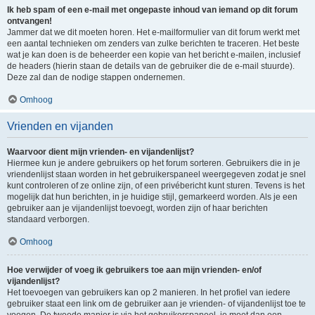
Ik heb spam of een e-mail met ongepaste inhoud van iemand op dit forum
ontvangen!
Jammer dat we dit moeten horen. Het e-mailformulier van dit forum werkt met
een aantal technieken om zenders van zulke berichten te traceren. Het beste
wat je kan doen is de beheerder een kopie van het bericht e-mailen, inclusief
de headers (hierin staan de details van de gebruiker die de e-mail stuurde).
Deze zal dan de nodige stappen ondernemen.
Omhoog
Vrienden en vijanden
Waarvoor dient mijn vrienden- en vijandenlijst?
Hiermee kun je andere gebruikers op het forum sorteren. Gebruikers die in je
vriendenlijst staan worden in het gebruikerspaneel weergegeven zodat je snel
kunt controleren of ze online zijn, of een privébericht kunt sturen. Tevens is het
mogelijk dat hun berichten, in je huidige stijl, gemarkeerd worden. Als je een
gebruiker aan je vijandenlijst toevoegt, worden zijn of haar berichten
standaard verborgen.
Omhoog
Hoe verwijder of voeg ik gebruikers toe aan mijn vrienden- en/of
vijandenlijst?
Het toevoegen van gebruikers kan op 2 manieren. In het profiel van iedere
gebruiker staat een link om de gebruiker aan je vrienden- of vijandenlijst toe te