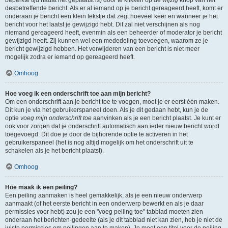
beperkte tijd nadat het geplaatst is) door te klikken op de
wijzig
knop van het
desbetreffende bericht. Als er al iemand op je bericht gereageerd heeft, komt er
onderaan je bericht een klein tekstje dat zegt hoeveel keer en wanneer je het
bericht voor het laatst je gewijzigd hebt. Dit zal niet verschijnen als nog
niemand gereageerd heeft, evenmin als een beheerder of moderator je bericht
gewijzigd heeft. Zij kunnen wel een mededeling toevoegen, waarom ze je
bericht gewijzigd hebben. Het verwijderen van een bericht is niet meer
mogelijk zodra er iemand op gereageerd heeft.
Omhoog
Hoe voeg ik een onderschrift toe aan mijn bericht?
Om een onderschrift aan je bericht toe te voegen, moet je er eerst één maken.
Dit kun je via het gebruikerspaneel doen. Als je dit gedaan hebt, kun je de
optie
voeg mijn onderschrift toe
aanvinken als je een bericht plaatst. Je kunt er
ook voor zorgen dat je onderschrift automatisch aan ieder nieuw bericht wordt
toegevoegd. Dit doe je door de bijhorende optie te activeren in het
gebruikerspaneel (het is nog altijd mogelijk om het onderschrift uit te
schakelen als je het bericht plaatst).
Omhoog
Hoe maak ik een peiling?
Een peiling aanmaken is heel gemakkelijk, als je een nieuw onderwerp
aanmaakt (of het eerste bericht in een onderwerp bewerkt en als je daar
permissies voor hebt) zou je een "voeg peiling toe" tabblad moeten zien
onderaan het berichten-gedeelte (als je dit tabblad niet kan zien, heb je niet de