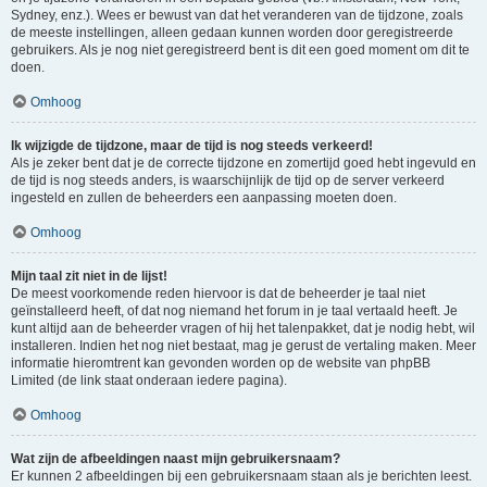
Sydney, enz.). Wees er bewust van dat het veranderen van de tijdzone, zoals
de meeste instellingen, alleen gedaan kunnen worden door geregistreerde
gebruikers. Als je nog niet geregistreerd bent is dit een goed moment om dit te
doen.
Omhoog
Ik wijzigde de tijdzone, maar de tijd is nog steeds verkeerd!
Als je zeker bent dat je de correcte tijdzone en zomertijd goed hebt ingevuld en
de tijd is nog steeds anders, is waarschijnlijk de tijd op de server verkeerd
ingesteld en zullen de beheerders een aanpassing moeten doen.
Omhoog
Mijn taal zit niet in de lijst!
De meest voorkomende reden hiervoor is dat de beheerder je taal niet
geïnstalleerd heeft, of dat nog niemand het forum in je taal vertaald heeft. Je
kunt altijd aan de beheerder vragen of hij het talenpakket, dat je nodig hebt, wil
installeren. Indien het nog niet bestaat, mag je gerust de vertaling maken. Meer
informatie hieromtrent kan gevonden worden op de website van phpBB
Limited (de link staat onderaan iedere pagina).
Omhoog
Wat zijn de afbeeldingen naast mijn gebruikersnaam?
Er kunnen 2 afbeeldingen bij een gebruikersnaam staan als je berichten leest.