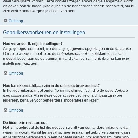
weer verwijderd worden. Deze cookies zorgen ervoor dat je aangemeld wordt
en geven ook de mogelijkheid, indien de beheerder dit heeft inschakeld, om te
zien welke onderwerpen je al gelezen hebt.
Omhoog
Gebruikersvoorkeuren en instellingen
Hoe verander ik mijn instellingen?
Als je geregistreerd bent, worden al je gegevens opgeslagen in de database.
Om ze te wijzigen moet je op de
gebruikerspaneel
link klikken (deze staat
meestal bovenaan op de pagina, maar dit kan verschillen), daarna kun je je
instellingen wijzigen.
Omhoog
Hoe kan ik onzichtbaar zijn in de online gebruikers lijst?
In het gebruikerspaneel onder "foruminstellingen", vind je de optie
Verberg
mijn online status
. Als je deze optie activeert zul je onzichtbaar zijn voor
iedereen, behalve voor beheerders, moderators en jezelf.
Omhoog
De tijden zijn niet correct!
Het is mogelijk dat de tijd die gegeven wordt van een andere tijdzone is dan
waarin jij woont. Als dit het geval is, moet je naar het gebruikerspaneel gaan
en je tijdzone veranderen in een bepaald gebied (vb: Amsterdam, New York,