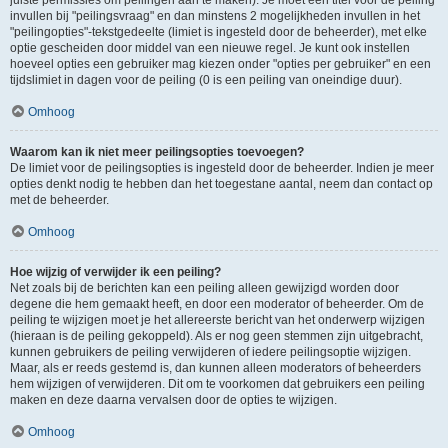
juiste permissies om peilingen aan te maken). Je moet een titel voor de peiling
invullen bij "peilingsvraag" en dan minstens 2 mogelijkheden invullen in het
"peilingopties"-tekstgedeelte (limiet is ingesteld door de beheerder), met elke
optie gescheiden door middel van een nieuwe regel. Je kunt ook instellen
hoeveel opties een gebruiker mag kiezen onder "opties per gebruiker" en een
tijdslimiet in dagen voor de peiling (0 is een peiling van oneindige duur).
Omhoog
Waarom kan ik niet meer peilingsopties toevoegen?
De limiet voor de peilingsopties is ingesteld door de beheerder. Indien je meer
opties denkt nodig te hebben dan het toegestane aantal, neem dan contact op
met de beheerder.
Omhoog
Hoe wijzig of verwijder ik een peiling?
Net zoals bij de berichten kan een peiling alleen gewijzigd worden door
degene die hem gemaakt heeft, en door een moderator of beheerder. Om de
peiling te wijzigen moet je het allereerste bericht van het onderwerp wijzigen
(hieraan is de peiling gekoppeld). Als er nog geen stemmen zijn uitgebracht,
kunnen gebruikers de peiling verwijderen of iedere peilingsoptie wijzigen.
Maar, als er reeds gestemd is, dan kunnen alleen moderators of beheerders
hem wijzigen of verwijderen. Dit om te voorkomen dat gebruikers een peiling
maken en deze daarna vervalsen door de opties te wijzigen.
Omhoog