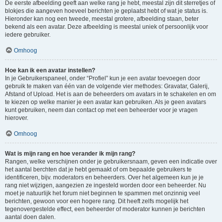
De eerste afbeelding geeft aan welke rang je hebt, meestal zijn dit sterretjes of
blokjes die aangeven hoeveel berichten je geplaatst hebt of wat je status is.
Hieronder kan nog een tweede, meestal grotere, afbeelding staan, beter
bekend als een avatar. Deze afbeelding is meestal uniek of persoonlijk voor
iedere gebruiker.
Omhoog
Hoe kan ik een avatar instellen?
In je Gebruikerspaneel, onder “Profiel” kun je een avatar toevoegen door
gebruik te maken van één van de volgende vier methodes: Gravatar, Galerij,
Afstand of Upload. Het is aan de beheerders om avatars in te schakelen en om
te kiezen op welke manier je een avatar kan gebruiken. Als je geen avatars
kunt gebruiken, neem dan contact op met een beheerder voor je vragen
hierover.
Omhoog
Wat is mijn rang en hoe verander ik mijn rang?
Rangen, welke verschijnen onder je gebruikersnaam, geven een indicatie over
het aantal berchten dat je hebt gemaakt of om bepaalde gebruikers te
identificeren, bijv. moderators en beheerders. Over het algemeen kun je je
rang niet wijzigen, aangezien ze ingesteld worden door een beheerder. Nu
moet je natuurlijk het forum niet beginnen te spammen met onzinnig veel
berichten, gewoon voor een hogere rang. Dit heeft zelfs mogelijk het
tegenovergestelde effect, een beheerder of moderator kunnen je berichten
aantal doen dalen.