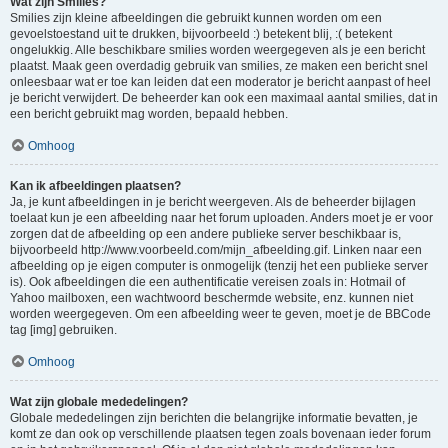
Wat zijn Smilies?
Smilies zijn kleine afbeeldingen die gebruikt kunnen worden om een
gevoelstoestand uit te drukken, bijvoorbeeld :) betekent blij, :( betekent
ongelukkig. Alle beschikbare smilies worden weergegeven als je een bericht
plaatst. Maak geen overdadig gebruik van smilies, ze maken een bericht snel
onleesbaar wat er toe kan leiden dat een moderator je bericht aanpast of heel
je bericht verwijdert. De beheerder kan ook een maximaal aantal smilies, dat in
een bericht gebruikt mag worden, bepaald hebben.
Omhoog
Kan ik afbeeldingen plaatsen?
Ja, je kunt afbeeldingen in je bericht weergeven. Als de beheerder bijlagen
toelaat kun je een afbeelding naar het forum uploaden. Anders moet je er voor
zorgen dat de afbeelding op een andere publieke server beschikbaar is,
bijvoorbeeld http://www.voorbeeld.com/mijn_afbeelding.gif. Linken naar een
afbeelding op je eigen computer is onmogelijk (tenzij het een publieke server
is). Ook afbeeldingen die een authentificatie vereisen zoals in: Hotmail of
Yahoo mailboxen, een wachtwoord beschermde website, enz. kunnen niet
worden weergegeven. Om een afbeelding weer te geven, moet je de BBCode
tag [img] gebruiken.
Omhoog
Wat zijn globale mededelingen?
Globale mededelingen zijn berichten die belangrijke informatie bevatten, je
komt ze dan ook op verschillende plaatsen tegen zoals bovenaan ieder forum