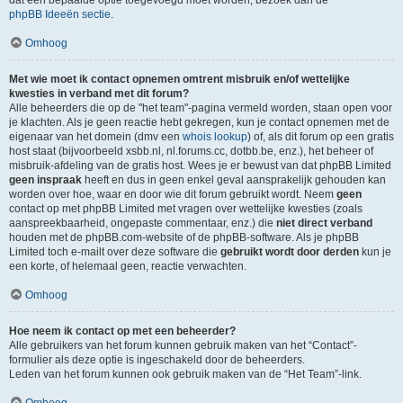
dat een bepaalde optie toegevoegd moet worden, bezoek dan de
phpBB Ideeën sectie
.
Omhoog
Met wie moet ik contact opnemen omtrent misbruik en/of wettelijke
kwesties in verband met dit forum?
Alle beheerders die op de "het team"-pagina vermeld worden, staan open voor
je klachten. Als je geen reactie hebt gekregen, kun je contact opnemen met de
eigenaar van het domein (dmv een
whois lookup
) of, als dit forum op een gratis
host staat (bijvoorbeeld xsbb.nl, nl.forums.cc, dotbb.be, enz.), het beheer of
misbruik-afdeling van de gratis host. Wees je er bewust van dat phpBB Limited
geen inspraak
heeft en dus in geen enkel geval aansprakelijk gehouden kan
worden over hoe, waar en door wie dit forum gebruikt wordt. Neem
geen
contact op met phpBB Limited met vragen over wettelijke kwesties (zoals
aanspreekbaarheid, ongepaste commentaar, enz.) die
niet direct verband
houden met de phpBB.com-website of de phpBB-software. Als je phpBB
Limited toch e-mailt over deze software die
gebruikt wordt door derden
kun je
een korte, of helemaal geen, reactie verwachten.
Omhoog
Hoe neem ik contact op met een beheerder?
Alle gebruikers van het forum kunnen gebruik maken van het “Contact”-
formulier als deze optie is ingeschakeld door de beheerders.
Leden van het forum kunnen ook gebruik maken van de “Het Team”-link.