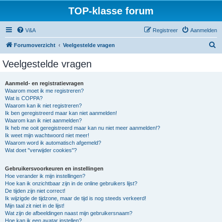
TOP-klasse forum
V&A
Registreer
Aanmelden
Z
Forumoverzicht
Veelgestelde vragen
o
Veelgestelde vragen
e
k
Aanmeld- en registratievragen
Waarom moet ik me registreren?
Wat is COPPA?
Waarom kan ik niet registreren?
Ik ben geregistreerd maar kan niet aanmelden!
Waarom kan ik niet aanmelden?
Ik heb me ooit geregistreerd maar kan nu niet meer aanmelden!?
Ik weet mijn wachtwoord niet meer!
Waarom word ik automatisch afgemeld?
Wat doet "verwijder cookies"?
Gebruikersvoorkeuren en instellingen
Hoe verander ik mijn instellingen?
Hoe kan ik onzichtbaar zijn in de online gebruikers lijst?
De tijden zijn niet correct!
Ik wijzigde de tijdzone, maar de tijd is nog steeds verkeerd!
Mijn taal zit niet in de lijst!
Wat zijn de afbeeldingen naast mijn gebruikersnaam?
Hoe kan ik een avatar instellen?