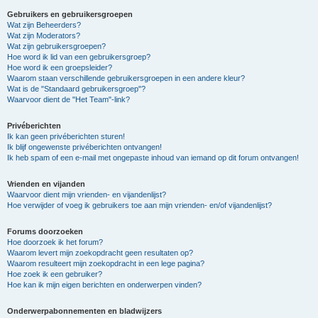
Gebruikers en gebruikersgroepen
Wat zijn Beheerders?
Wat zijn Moderators?
Wat zijn gebruikersgroepen?
Hoe word ik lid van een gebruikersgroep?
Hoe word ik een groepsleider?
Waarom staan verschillende gebruikersgroepen in een andere kleur?
Wat is de "Standaard gebruikersgroep"?
Waarvoor dient de "Het Team"-link?
Privéberichten
Ik kan geen privéberichten sturen!
Ik blijf ongewenste privéberichten ontvangen!
Ik heb spam of een e-mail met ongepaste inhoud van iemand op dit forum ontvangen!
Vrienden en vijanden
Waarvoor dient mijn vrienden- en vijandenlijst?
Hoe verwijder of voeg ik gebruikers toe aan mijn vrienden- en/of vijandenlijst?
Forums doorzoeken
Hoe doorzoek ik het forum?
Waarom levert mijn zoekopdracht geen resultaten op?
Waarom resulteert mijn zoekopdracht in een lege pagina?
Hoe zoek ik een gebruiker?
Hoe kan ik mijn eigen berichten en onderwerpen vinden?
Onderwerpabonnementen en bladwijzers