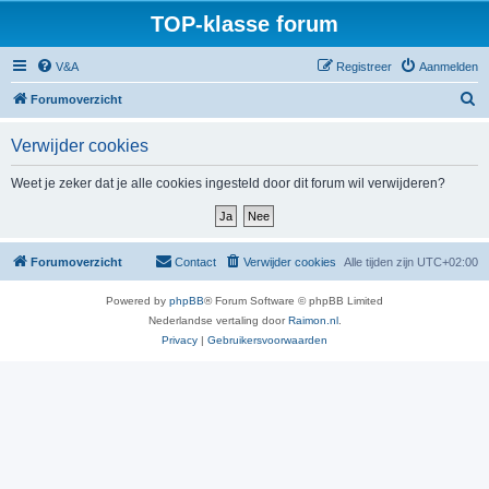
TOP-klasse forum
V&A
Registreer
Aanmelden
Z
Forumoverzicht
o
Verwijder cookies
e
k
Weet je zeker dat je alle cookies ingesteld door dit forum wil verwijderen?
Forumoverzicht
Contact
Verwijder cookies
Alle tijden zijn
UTC+02:00
Powered by
phpBB
® Forum Software © phpBB Limited
Nederlandse vertaling door
Raimon.nl
.
Privacy
|
Gebruikersvoorwaarden