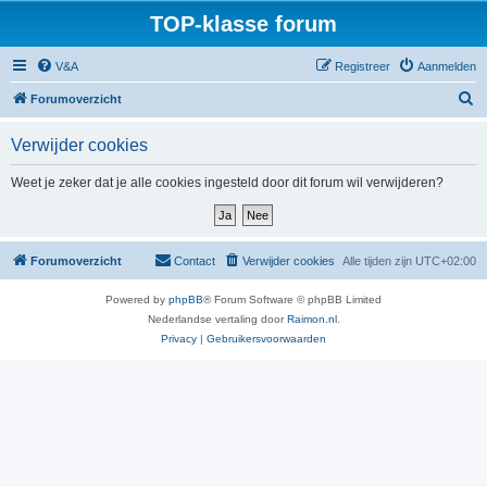
TOP-klasse forum
V&A
Registreer
Aanmelden
Z
Forumoverzicht
o
Verwijder cookies
e
k
Weet je zeker dat je alle cookies ingesteld door dit forum wil verwijderen?
Forumoverzicht
Contact
Verwijder cookies
Alle tijden zijn
UTC+02:00
Powered by
phpBB
® Forum Software © phpBB Limited
Nederlandse vertaling door
Raimon.nl
.
Privacy
|
Gebruikersvoorwaarden