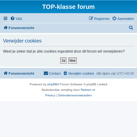
TOP-klasse forum
V&A
Registreer
Aanmelden
Z
Forumoverzicht
o
Verwijder cookies
e
k
Weet je zeker dat je alle cookies ingesteld door dit forum wil verwijderen?
Forumoverzicht
Contact
Verwijder cookies
Alle tijden zijn
UTC+02:00
Powered by
phpBB
® Forum Software © phpBB Limited
Nederlandse vertaling door
Raimon.nl
.
Privacy
|
Gebruikersvoorwaarden