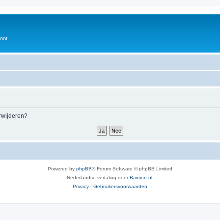
oot
erwijderen?
Powered by
phpBB
® Forum Software © phpBB Limited
Nederlandse vertaling door
Raimon.nl
.
Privacy
|
Gebruikersvoorwaarden