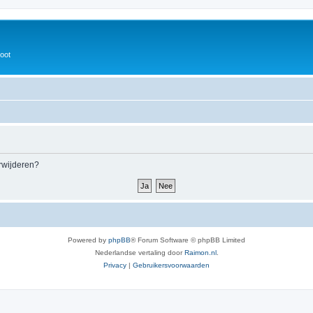
oot
erwijderen?
Powered by
phpBB
® Forum Software © phpBB Limited
Nederlandse vertaling door
Raimon.nl
.
Privacy
|
Gebruikersvoorwaarden