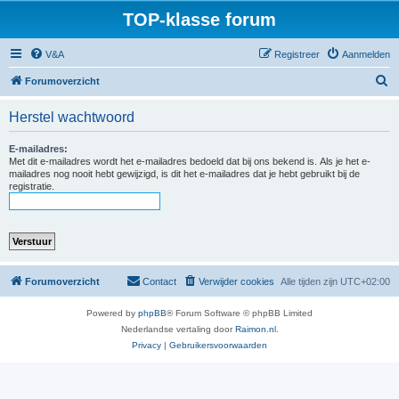
TOP-klasse forum
V&A
Registreer
Aanmelden
Z
Forumoverzicht
o
Herstel wachtwoord
e
k
E-mailadres:
Met dit e-mailadres wordt het e-mailadres bedoeld dat bij ons bekend is. Als je het e-
mailadres nog nooit hebt gewijzigd, is dit het e-mailadres dat je hebt gebruikt bij de
registratie.
Forumoverzicht
Contact
Verwijder cookies
Alle tijden zijn
UTC+02:00
Powered by
phpBB
® Forum Software © phpBB Limited
Nederlandse vertaling door
Raimon.nl
.
Privacy
|
Gebruikersvoorwaarden