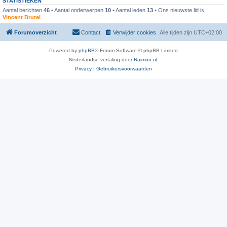
STATISTIEKEN
Aantal berichten
46
• Aantal onderwerpen
10
• Aantal leden
13
• Ons nieuwste lid is
Vincent Brutel
Forumoverzicht
Contact
Verwijder cookies
Alle tijden zijn
UTC+02:00
Powered by
phpBB
® Forum Software © phpBB Limited
Nederlandse vertaling door
Raimon.nl
.
Privacy
|
Gebruikersvoorwaarden