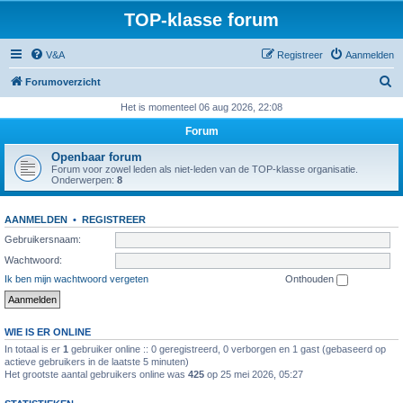
TOP-klasse forum
V&A
Registreer
Aanmelden
Z
Forumoverzicht
o
Het is momenteel 06 aug 2026, 22:08
e
Forum
k
Openbaar forum
Forum voor zowel leden als niet-leden van de TOP-klasse organisatie.
Onderwerpen:
8
AANMELDEN
•
REGISTREER
Gebruikersnaam:
Wachtwoord:
Ik ben mijn wachtwoord vergeten
Onthouden
WIE IS ER ONLINE
In totaal is er
1
gebruiker online :: 0 geregistreerd, 0 verborgen en 1 gast (gebaseerd op
actieve gebruikers in de laatste 5 minuten)
Het grootste aantal gebruikers online was
425
op 25 mei 2026, 05:27