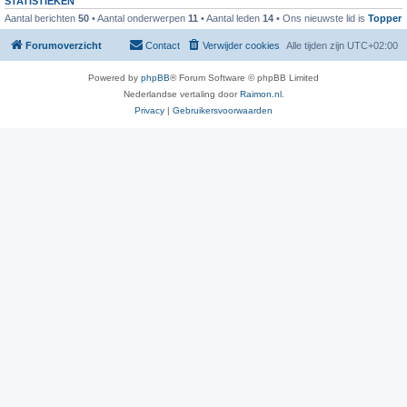
STATISTIEKEN
Aantal berichten
50
• Aantal onderwerpen
11
• Aantal leden
14
• Ons nieuwste lid is
Topper
Forumoverzicht
Contact
Verwijder cookies
Alle tijden zijn
UTC+02:00
Powered by
phpBB
® Forum Software © phpBB Limited
Nederlandse vertaling door
Raimon.nl
.
Privacy
|
Gebruikersvoorwaarden