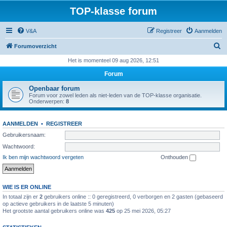
TOP-klasse forum
V&A
Registreer
Aanmelden
Z
Forumoverzicht
o
Het is momenteel 09 aug 2026, 12:51
e
Forum
k
Openbaar forum
Forum voor zowel leden als niet-leden van de TOP-klasse organisatie.
Onderwerpen:
8
AANMELDEN
•
REGISTREER
Gebruikersnaam:
Wachtwoord:
Ik ben mijn wachtwoord vergeten
Onthouden
WIE IS ER ONLINE
In totaal zijn er
2
gebruikers online :: 0 geregistreerd, 0 verborgen en 2 gasten (gebaseerd
op actieve gebruikers in de laatste 5 minuten)
Het grootste aantal gebruikers online was
425
op 25 mei 2026, 05:27