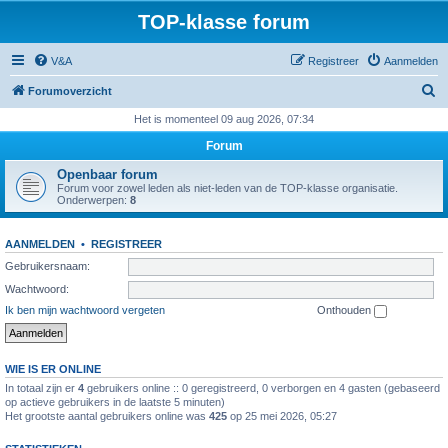
TOP-klasse forum
V&A
Registreer
Aanmelden
Z
Forumoverzicht
o
Het is momenteel 09 aug 2026, 07:34
e
Forum
k
Openbaar forum
Forum voor zowel leden als niet-leden van de TOP-klasse organisatie.
Onderwerpen:
8
AANMELDEN
•
REGISTREER
Gebruikersnaam:
Wachtwoord:
Ik ben mijn wachtwoord vergeten
Onthouden
WIE IS ER ONLINE
In totaal zijn er
4
gebruikers online :: 0 geregistreerd, 0 verborgen en 4 gasten (gebaseerd
op actieve gebruikers in de laatste 5 minuten)
Het grootste aantal gebruikers online was
425
op 25 mei 2026, 05:27