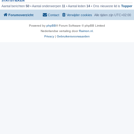
STATISTIEKEN
Aantal berichten
50
• Aantal onderwerpen
11
• Aantal leden
14
• Ons nieuwste lid is
Topper
Forumoverzicht
Contact
Verwijder cookies
Alle tijden zijn
UTC+02:00
Powered by
phpBB
® Forum Software © phpBB Limited
Nederlandse vertaling door
Raimon.nl
.
Privacy
|
Gebruikersvoorwaarden