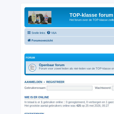
TOP-klasse forum
Het forum over de TOP-klasse zeilb
Snelle links
V&A
Forumoverzicht
FORUM
Openbaar forum
Forum voor zowel leden als niet-leden van de TOP-klasse or
AANMELDEN
•
REGISTREER
Gebruikersnaam:
Wachtwoord:
WIE IS ER ONLINE
In totaal is er
1
gebruiker online :: 0 geregistreerd, 0 verborgen en 1 gast
Het grootste aantal gebruikers online was
425
op 25 mei 2026, 05:27