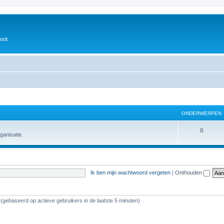
oot
ONDERWERPEN
8
ganisatie.
Ik ben mijn wachtwoord vergeten
|
Onthouden
 (gebaseerd op actieve gebruikers in de laatste 5 minuten)