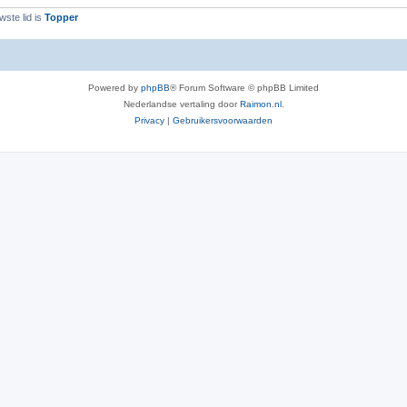
ste lid is
Topper
Powered by
phpBB
® Forum Software © phpBB Limited
Nederlandse vertaling door
Raimon.nl
.
Privacy
|
Gebruikersvoorwaarden