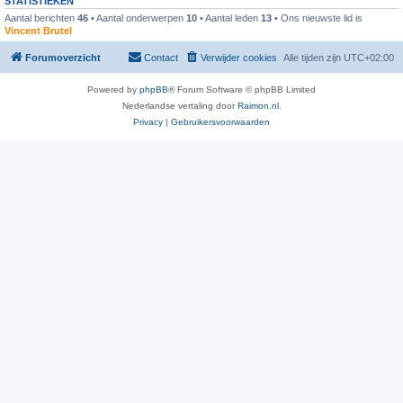
STATISTIEKEN
Aantal berichten
46
• Aantal onderwerpen
10
• Aantal leden
13
• Ons nieuwste lid is
Vincent Brutel
Forumoverzicht
Contact
Verwijder cookies
Alle tijden zijn
UTC+02:00
Powered by
phpBB
® Forum Software © phpBB Limited
Nederlandse vertaling door
Raimon.nl
.
Privacy
|
Gebruikersvoorwaarden