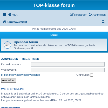
TOP-klasse forum
V&A
Registreer
Aanmelden
Z
Forumoverzicht
o
Het is momenteel 06 aug 2026, 17:48
e
Forum
k
Openbaar forum
Forum voor zowel leden als niet-leden van de TOP-klasse organisatie.
Onderwerpen:
8
AANMELDEN
•
REGISTREER
Gebruikersnaam:
Wachtwoord:
Ik ben mijn wachtwoord vergeten
Onthouden
WIE IS ER ONLINE
In totaal is er
1
gebruiker online :: 0 geregistreerd, 0 verborgen en 1 gast (gebaseerd op
actieve gebruikers in de laatste 5 minuten)
Het grootste aantal gebruikers online was
425
op 25 mei 2026, 05:27