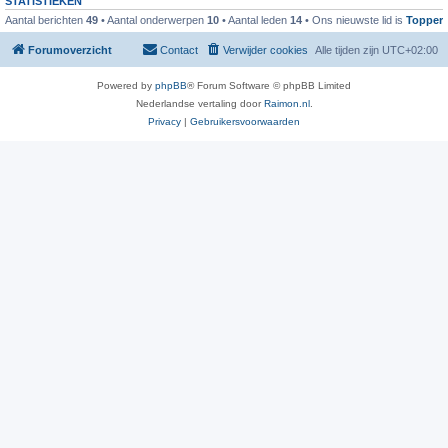
STATISTIEKEN
Aantal berichten
49
• Aantal onderwerpen
10
• Aantal leden
14
• Ons nieuwste lid is
Topper
Forumoverzicht
Contact
Verwijder cookies
Alle tijden zijn
UTC+02:00
Powered by
phpBB
® Forum Software © phpBB Limited
Nederlandse vertaling door
Raimon.nl
.
Privacy
|
Gebruikersvoorwaarden