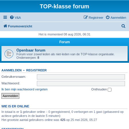
TOP-klasse forum
V&A
Registreer
Aanmelden
Z
Forumoverzicht
o
Het is momenteel 08 aug 2026, 06:31
e
Forum
k
Openbaar forum
Forum voor zowel leden als niet-leden van de TOP-klasse organisatie.
Onderwerpen:
8
AANMELDEN
•
REGISTREER
Gebruikersnaam:
Wachtwoord:
Ik ben mijn wachtwoord vergeten
Onthouden
WIE IS ER ONLINE
In totaal is er
1
gebruiker online :: 0 geregistreerd, 0 verborgen en 1 gast (gebaseerd op
actieve gebruikers in de laatste 5 minuten)
Het grootste aantal gebruikers online was
425
op 25 mei 2026, 05:27