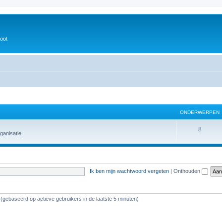
oot
ONDERWERPEN
8
ganisatie.
Ik ben mijn wachtwoord vergeten
|
Onthouden
 (gebaseerd op actieve gebruikers in de laatste 5 minuten)