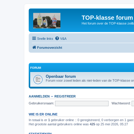
TOP-klasse forum
Het forum over de TOP-klasse zeilb
Snelle links
V&A
Forumoverzicht
FORUM
Openbaar forum
Forum voor zowel leden als niet-leden van de TOP-klasse or
AANMELDEN
•
REGISTREER
Gebruikersnaam:
Wachtwoord:
WIE IS ER ONLINE
In totaal is er
1
gebruiker online :: 0 geregistreerd, 0 verborgen en 1 gast
Het grootste aantal gebruikers online was
425
op 25 mei 2026, 05:27