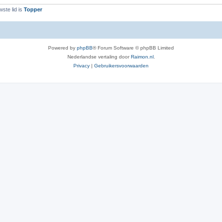
ste lid is
Topper
Powered by
phpBB
® Forum Software © phpBB Limited
Nederlandse vertaling door
Raimon.nl
.
Privacy
|
Gebruikersvoorwaarden