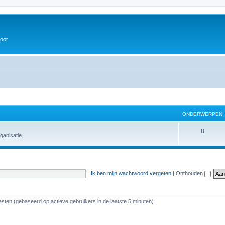
oot
ONDERWERPEN
8
ganisatie.
Ik ben mijn wachtwoord vergeten
|
Onthouden
asten (gebaseerd op actieve gebruikers in de laatste 5 minuten)