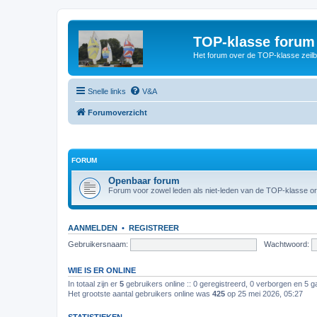
TOP-klasse forum
Het forum over de TOP-klasse zeilb
Snelle links
V&A
Forumoverzicht
FORUM
Openbaar forum
Forum voor zowel leden als niet-leden van de TOP-klasse or
AANMELDEN
•
REGISTREER
Gebruikersnaam:
Wachtwoord:
WIE IS ER ONLINE
In totaal zijn er
5
gebruikers online :: 0 geregistreerd, 0 verborgen en 5 g
Het grootste aantal gebruikers online was
425
op 25 mei 2026, 05:27