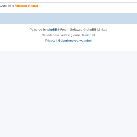
ste lid is
Vincent Brutel
Powered by
phpBB
® Forum Software © phpBB Limited
Nederlandse vertaling door
Raimon.nl
.
Privacy
|
Gebruikersvoorwaarden