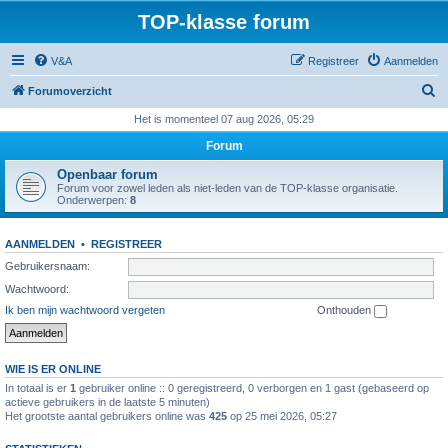
TOP-klasse forum
V&A
Registreer
Aanmelden
Z
Forumoverzicht
o
Het is momenteel 07 aug 2026, 05:29
e
Forum
k
Openbaar forum
Forum voor zowel leden als niet-leden van de TOP-klasse organisatie.
Onderwerpen:
8
AANMELDEN
•
REGISTREER
Gebruikersnaam:
Wachtwoord:
Ik ben mijn wachtwoord vergeten
Onthouden
WIE IS ER ONLINE
In totaal is er
1
gebruiker online :: 0 geregistreerd, 0 verborgen en 1 gast (gebaseerd op
actieve gebruikers in de laatste 5 minuten)
Het grootste aantal gebruikers online was
425
op 25 mei 2026, 05:27