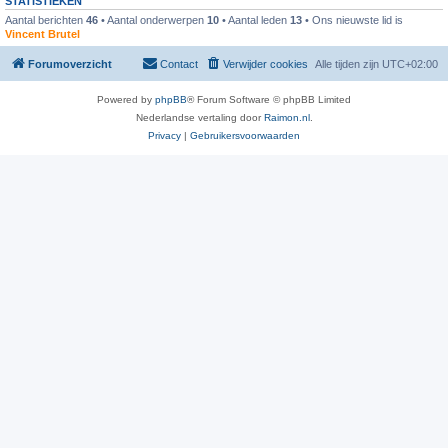
STATISTIEKEN
Aantal berichten
46
• Aantal onderwerpen
10
• Aantal leden
13
• Ons nieuwste lid is
Vincent Brutel
Forumoverzicht
Contact
Verwijder cookies
Alle tijden zijn
UTC+02:00
Powered by
phpBB
® Forum Software © phpBB Limited
Nederlandse vertaling door
Raimon.nl
.
Privacy
|
Gebruikersvoorwaarden