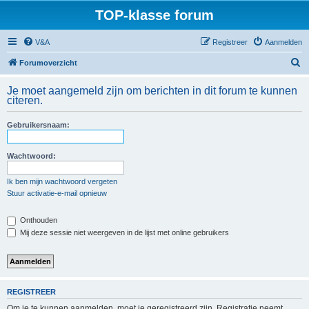
TOP-klasse forum
V&A
Registreer
Aanmelden
Z
Forumoverzicht
o
Je moet aangemeld zijn om berichten in dit forum te kunnen
e
citeren.
k
Gebruikersnaam:
Wachtwoord:
Ik ben mijn wachtwoord vergeten
Stuur activatie-e-mail opnieuw
Onthouden
Mij deze sessie niet weergeven in de lijst met online gebruikers
REGISTREER
Om je te kunnen aanmelden, moet je geregistreerd zijn. Registratie neemt