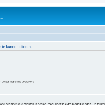
oot
 te kunnen citeren.
 de lijst met online gebruikers
ratie neemt enkele minuten in beslag, maar geeft je extra mogelijkheden. De foru