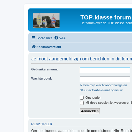
TOP-klasse forum
Het forum over de TOP-klasse zeilb
Snelle links
V&A
Forumoverzicht
Je moet aangemeld zijn om berichten in dit forum
Gebruikersnaam:
Wachtwoord:
Ik ben mijn wachtwoord vergeten
Stuur activatie-e-mail opnieuw
Onthouden
Mij deze sessie niet weergeven in
REGISTREER
Om je te kunnen aanmelden, moet je geregistreerd zijn. Regist