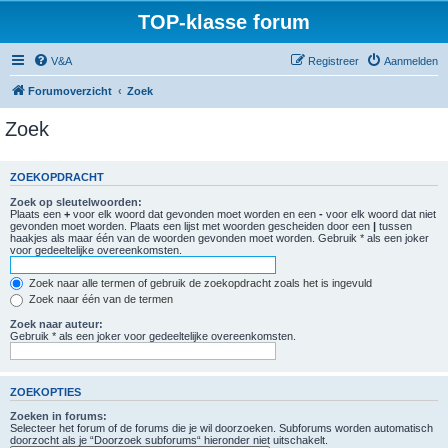
TOP-klasse forum
V&A
Registreer
Aanmelden
Forumoverzicht
Zoek
Zoek
ZOEKOPDRACHT
Zoek op sleutelwoorden:
Plaats een
+
voor elk woord dat gevonden moet worden en een
-
voor elk woord dat niet
gevonden moet worden. Plaats een lijst met woorden gescheiden door een
|
tussen
haakjes als maar één van de woorden gevonden moet worden. Gebruik * als een joker
voor gedeeltelijke overeenkomsten.
Zoek naar alle termen of gebruik de zoekopdracht zoals het is ingevuld
Zoek naar één van de termen
Zoek naar auteur:
Gebruik * als een joker voor gedeeltelijke overeenkomsten.
ZOEKOPTIES
Zoeken in forums:
Selecteer het forum of de forums die je wil doorzoeken. Subforums worden automatisch
doorzocht als je “Doorzoek subforums“ hieronder niet uitschakelt.