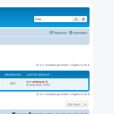
Zoek
Uitgebreid zoeken
Registreer
Aanmelden
Er is 1 resultaat gevonden • Pagina
1
van
1
WEERGAVES
LAATSTE BERICHT
door
primrose
854
02 aug 2026, 19:51
Er is 1 resultaat gevonden • Pagina
1
van
1
Ga naar
Contact
Verwijder cookies
Alle tijden zijn
UTC+02:00