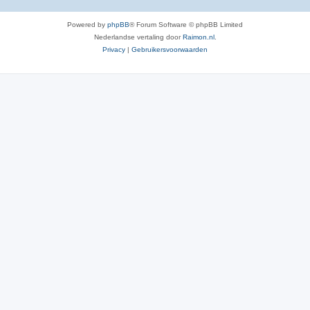
Powered by
phpBB
® Forum Software © phpBB Limited
Nederlandse vertaling door
Raimon.nl
.
Privacy
|
Gebruikersvoorwaarden