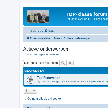
TOP-klasse forum
Het forum over de TOP-klasse zeilb
Snelle links
V&A
Forumoverzicht
Zoek
Actieve onderwerpen
Actieve onderwerpen
Ga naar uitgebreid zoeken
Zoek
Uitgebreid zoeken
ONDERWERPEN
Top Renovation
door
Arnaudgli
»
23 apr 2026, 03:25
» in
Openbaar foru
Ga naar uitgebreid zoeken
Forumoverzicht