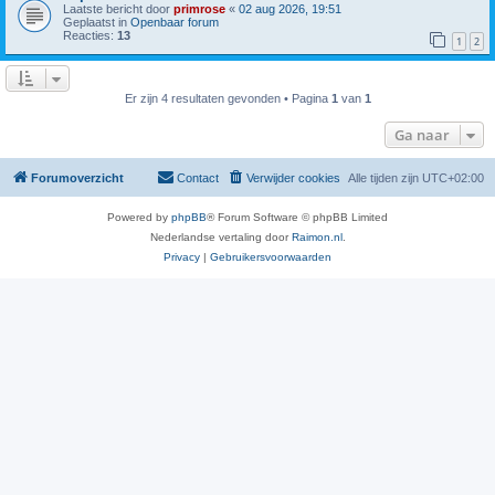
Laatste bericht door
primrose
«
02 aug 2026, 19:51
Geplaatst in
Openbaar forum
Reacties:
13
1
2
Er zijn 4 resultaten gevonden • Pagina
1
van
1
Ga naar
Forumoverzicht
Contact
Verwijder cookies
Alle tijden zijn
UTC+02:00
Powered by
phpBB
® Forum Software © phpBB Limited
Nederlandse vertaling door
Raimon.nl
.
Privacy
|
Gebruikersvoorwaarden