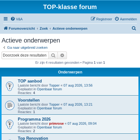
TOP-klasse forum
V&A
Registreer
Aanmelden
Z
Forumoverzicht
Zoek
Actieve onderwerpen
o
Actieve onderwerpen
e
Ga naar uitgebreid zoeken
k
Zoek
Uitgebreid zoeken
Er zijn 4 resultaten gevonden • Pagina
1
van
1
Onderwerpen
TOP aanbod
Laatste bericht door
Topper
«
07 aug 2026, 13:56
Geplaatst in
Openbaar forum
Reacties:
4
Voorstellen
Laatste bericht door
Topper
«
07 aug 2026, 13:21
Geplaatst in
Openbaar forum
Reacties:
1
Programma 2026
Laatste bericht door
primrose
«
07 aug 2026, 09:04
Geplaatst in
Openbaar forum
Reacties:
2
Top Renovation