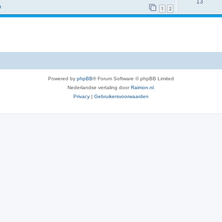
13
m
1
2
Powered by
phpBB
® Forum Software © phpBB Limited
Nederlandse vertaling door
Raimon.nl
.
Privacy
|
Gebruikersvoorwaarden