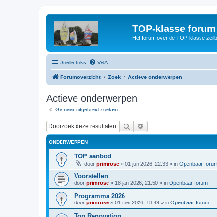
TOP-klasse forum
Het forum over de TOP-klasse zeilb
Snelle links
V&A
Forumoverzicht
Zoek
Actieve onderwerpen
Actieve onderwerpen
Ga naar uitgebreid zoeken
Zoek
Uitgebreid zoeken
ONDERWERPEN
TOP aanbod
door
primrose
»
01 jun 2026, 22:33
» in
Openbaar foru
Voorstellen
door
primrose
»
18 jan 2026, 21:50
» in
Openbaar forum
Programma 2026
door
primrose
»
01 mei 2026, 18:49
» in
Openbaar forum
Top Renovation