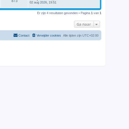
873
02 aug 2026, 19:51
Er zijn 4 resultaten gevonden • Pagina
1
van
1
Ga naar
Contact
Verwijder cookies
Alle tijden zijn
UTC+02:00