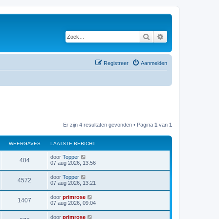
Zoek
Uitgebreid zoeken
Registreer
Aanmelden
Er zijn 4 resultaten gevonden • Pagina
1
van
1
WEERGAVES
LAATSTE BERICHT
door
Topper
404
07 aug 2026, 13:56
door
Topper
4572
07 aug 2026, 13:21
door
primrose
1407
07 aug 2026, 09:04
door
primrose