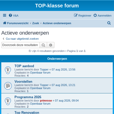
TOP-klasse forum
V&A
Registreer
Aanmelden
Z
Forumoverzicht
Zoek
Actieve onderwerpen
o
Actieve onderwerpen
e
Ga naar uitgebreid zoeken
k
Zoek
Uitgebreid zoeken
Er zijn 4 resultaten gevonden • Pagina
1
van
1
Onderwerpen
TOP aanbod
Laatste bericht door
Topper
«
07 aug 2026, 13:56
Geplaatst in
Openbaar forum
Reacties:
4
Voorstellen
Laatste bericht door
Topper
«
07 aug 2026, 13:21
Geplaatst in
Openbaar forum
Reacties:
1
Programma 2026
Laatste bericht door
primrose
«
07 aug 2026, 09:04
Geplaatst in
Openbaar forum
Reacties:
2
Top Renovation