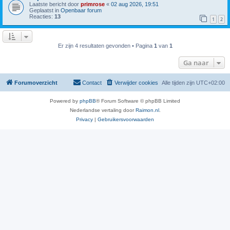
Laatste bericht door
primrose
«
02 aug 2026, 19:51
Geplaatst in
Openbaar forum
Reacties:
13
1
2
Er zijn 4 resultaten gevonden • Pagina
1
van
1
Ga naar
Forumoverzicht
Contact
Verwijder cookies
Alle tijden zijn
UTC+02:00
Powered by
phpBB
® Forum Software © phpBB Limited
Nederlandse vertaling door
Raimon.nl
.
Privacy
|
Gebruikersvoorwaarden