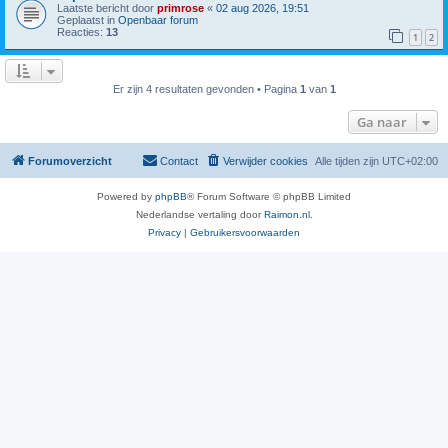
Laatste bericht door
primrose
«
02 aug 2026, 19:51
Geplaatst in
Openbaar forum
Reacties:
13
1
2
Er zijn 4 resultaten gevonden • Pagina
1
van
1
Ga naar
Forumoverzicht
Contact
Verwijder cookies
Alle tijden zijn
UTC+02:00
Powered by
phpBB
® Forum Software © phpBB Limited
Nederlandse vertaling door
Raimon.nl
.
Privacy
|
Gebruikersvoorwaarden