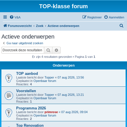
TOP-klasse forum
V&A
Registreer
Aanmelden
Z
Forumoverzicht
Zoek
Actieve onderwerpen
o
Actieve onderwerpen
e
Ga naar uitgebreid zoeken
k
Zoek
Uitgebreid zoeken
Er zijn 4 resultaten gevonden • Pagina
1
van
1
Onderwerpen
TOP aanbod
Laatste bericht door
Topper
«
07 aug 2026, 13:56
Geplaatst in
Openbaar forum
Reacties:
4
Voorstellen
Laatste bericht door
Topper
«
07 aug 2026, 13:21
Geplaatst in
Openbaar forum
Reacties:
1
Programma 2026
Laatste bericht door
primrose
«
07 aug 2026, 09:04
Geplaatst in
Openbaar forum
Reacties:
2
Top Renovation