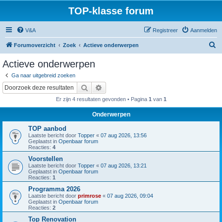
TOP-klasse forum
V&A
Registreer
Aanmelden
Z
Forumoverzicht
Zoek
Actieve onderwerpen
o
Actieve onderwerpen
e
Ga naar uitgebreid zoeken
k
Zoek
Uitgebreid zoeken
Er zijn 4 resultaten gevonden • Pagina
1
van
1
Onderwerpen
TOP aanbod
Laatste bericht door
Topper
«
07 aug 2026, 13:56
Geplaatst in
Openbaar forum
Reacties:
4
Voorstellen
Laatste bericht door
Topper
«
07 aug 2026, 13:21
Geplaatst in
Openbaar forum
Reacties:
1
Programma 2026
Laatste bericht door
primrose
«
07 aug 2026, 09:04
Geplaatst in
Openbaar forum
Reacties:
2
Top Renovation