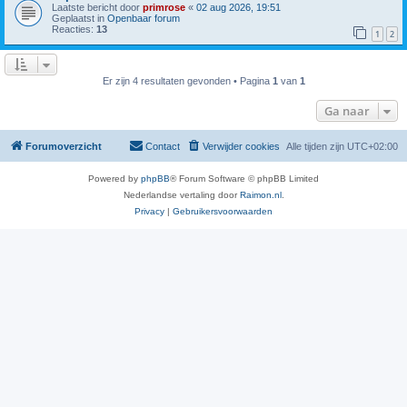
Laatste bericht door
primrose
«
02 aug 2026, 19:51
Geplaatst in
Openbaar forum
Reacties:
13
1
2
Er zijn 4 resultaten gevonden • Pagina
1
van
1
Ga naar
Forumoverzicht
Contact
Verwijder cookies
Alle tijden zijn
UTC+02:00
Powered by
phpBB
® Forum Software © phpBB Limited
Nederlandse vertaling door
Raimon.nl
.
Privacy
|
Gebruikersvoorwaarden