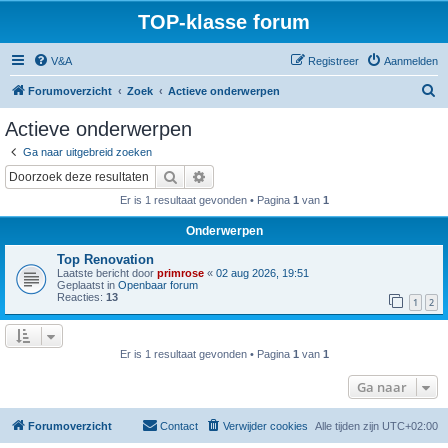
TOP-klasse forum
V&A
Registreer
Aanmelden
Z
Forumoverzicht
Zoek
Actieve onderwerpen
o
Actieve onderwerpen
e
Ga naar uitgebreid zoeken
k
Zoek
Uitgebreid zoeken
Er is 1 resultaat gevonden • Pagina
1
van
1
Onderwerpen
Top Renovation
Laatste bericht door
primrose
«
02 aug 2026, 19:51
Geplaatst in
Openbaar forum
Reacties:
13
1
2
Er is 1 resultaat gevonden • Pagina
1
van
1
Ga naar
Forumoverzicht
Contact
Verwijder cookies
Alle tijden zijn
UTC+02:00