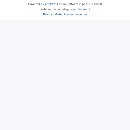
Powered by
phpBB
® Forum Software © phpBB Limited
Nederlandse vertaling door
Raimon.nl
.
Privacy
|
Gebruikersvoorwaarden