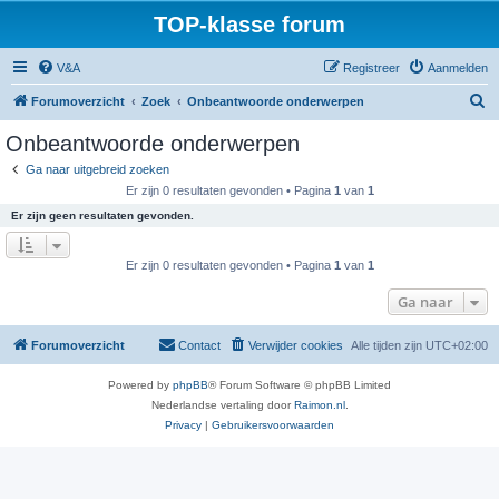
TOP-klasse forum
V&A
Registreer
Aanmelden
Z
Forumoverzicht
Zoek
Onbeantwoorde onderwerpen
o
Onbeantwoorde onderwerpen
e
Ga naar uitgebreid zoeken
k
Er zijn 0 resultaten gevonden • Pagina
1
van
1
Er zijn geen resultaten gevonden.
Er zijn 0 resultaten gevonden • Pagina
1
van
1
Ga naar
Forumoverzicht
Contact
Verwijder cookies
Alle tijden zijn
UTC+02:00
Powered by
phpBB
® Forum Software © phpBB Limited
Nederlandse vertaling door
Raimon.nl
.
Privacy
|
Gebruikersvoorwaarden