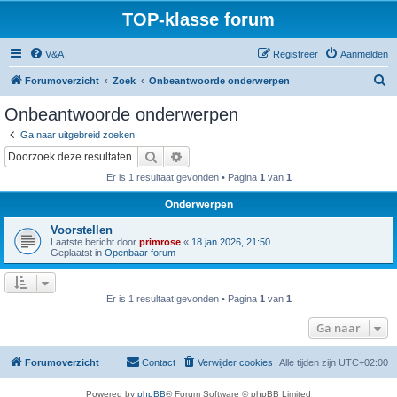
TOP-klasse forum
V&A
Registreer
Aanmelden
Z
Forumoverzicht
Zoek
Onbeantwoorde onderwerpen
o
Onbeantwoorde onderwerpen
e
Ga naar uitgebreid zoeken
k
Zoek
Uitgebreid zoeken
Er is 1 resultaat gevonden • Pagina
1
van
1
Onderwerpen
Voorstellen
Laatste bericht door
primrose
«
18 jan 2026, 21:50
Geplaatst in
Openbaar forum
Er is 1 resultaat gevonden • Pagina
1
van
1
Ga naar
Forumoverzicht
Contact
Verwijder cookies
Alle tijden zijn
UTC+02:00
Powered by
phpBB
® Forum Software © phpBB Limited