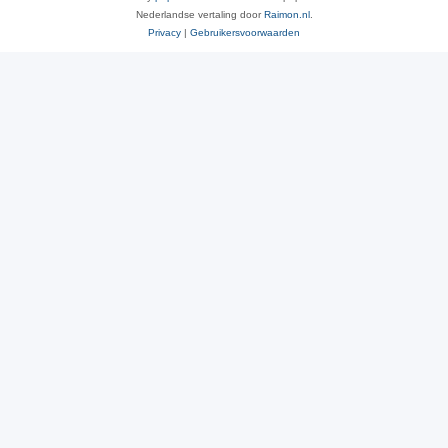
Nederlandse vertaling door
Raimon.nl
.
Privacy
|
Gebruikersvoorwaarden