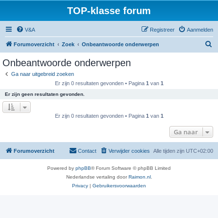
TOP-klasse forum
V&A
Registreer
Aanmelden
Z
Forumoverzicht
Zoek
Onbeantwoorde onderwerpen
o
Onbeantwoorde onderwerpen
e
Ga naar uitgebreid zoeken
k
Er zijn 0 resultaten gevonden • Pagina
1
van
1
Er zijn geen resultaten gevonden.
Er zijn 0 resultaten gevonden • Pagina
1
van
1
Ga naar
Forumoverzicht
Contact
Verwijder cookies
Alle tijden zijn
UTC+02:00
Powered by
phpBB
® Forum Software © phpBB Limited
Nederlandse vertaling door
Raimon.nl
.
Privacy
|
Gebruikersvoorwaarden