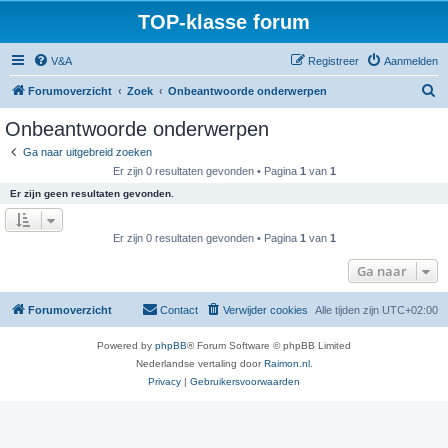
TOP-klasse forum
V&A
Registreer
Aanmelden
Z
Forumoverzicht
Zoek
Onbeantwoorde onderwerpen
o
Onbeantwoorde onderwerpen
e
Ga naar uitgebreid zoeken
k
Er zijn 0 resultaten gevonden • Pagina
1
van
1
Er zijn geen resultaten gevonden.
Er zijn 0 resultaten gevonden • Pagina
1
van
1
Ga naar
Forumoverzicht
Contact
Verwijder cookies
Alle tijden zijn
UTC+02:00
Powered by
phpBB
® Forum Software © phpBB Limited
Nederlandse vertaling door
Raimon.nl
.
Privacy
|
Gebruikersvoorwaarden