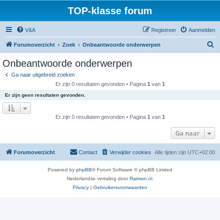
TOP-klasse forum
V&A
Registreer
Aanmelden
Z
Forumoverzicht
Zoek
Onbeantwoorde onderwerpen
o
Onbeantwoorde onderwerpen
e
Ga naar uitgebreid zoeken
k
Er zijn 0 resultaten gevonden • Pagina
1
van
1
Er zijn geen resultaten gevonden.
Er zijn 0 resultaten gevonden • Pagina
1
van
1
Ga naar
Forumoverzicht
Contact
Verwijder cookies
Alle tijden zijn
UTC+02:00
Powered by
phpBB
® Forum Software © phpBB Limited
Nederlandse vertaling door
Raimon.nl
.
Privacy
|
Gebruikersvoorwaarden