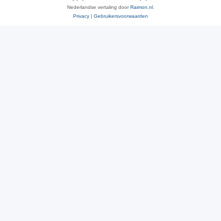
Nederlandse vertaling door
Raimon.nl
.
Privacy
|
Gebruikersvoorwaarden