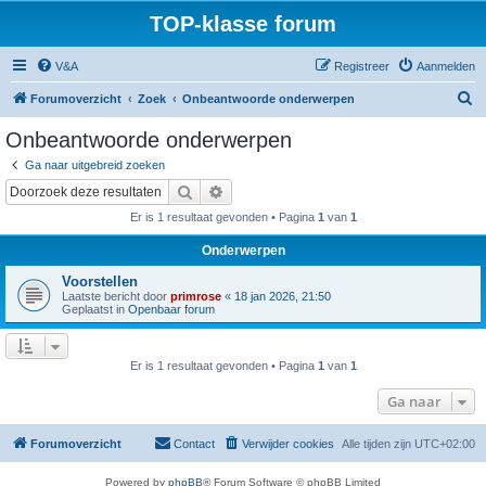
TOP-klasse forum
V&A
Registreer
Aanmelden
Z
Forumoverzicht
Zoek
Onbeantwoorde onderwerpen
o
Onbeantwoorde onderwerpen
e
Ga naar uitgebreid zoeken
k
Zoek
Uitgebreid zoeken
Er is 1 resultaat gevonden • Pagina
1
van
1
Onderwerpen
Voorstellen
Laatste bericht door
primrose
«
18 jan 2026, 21:50
Geplaatst in
Openbaar forum
Er is 1 resultaat gevonden • Pagina
1
van
1
Ga naar
Forumoverzicht
Contact
Verwijder cookies
Alle tijden zijn
UTC+02:00
Powered by
phpBB
® Forum Software © phpBB Limited