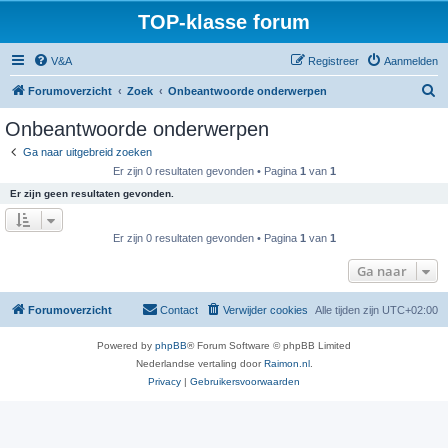
TOP-klasse forum
V&A
Registreer
Aanmelden
Z
Forumoverzicht
Zoek
Onbeantwoorde onderwerpen
o
Onbeantwoorde onderwerpen
e
Ga naar uitgebreid zoeken
k
Er zijn 0 resultaten gevonden • Pagina
1
van
1
Er zijn geen resultaten gevonden.
Er zijn 0 resultaten gevonden • Pagina
1
van
1
Ga naar
Forumoverzicht
Contact
Verwijder cookies
Alle tijden zijn
UTC+02:00
Powered by
phpBB
® Forum Software © phpBB Limited
Nederlandse vertaling door
Raimon.nl
.
Privacy
|
Gebruikersvoorwaarden