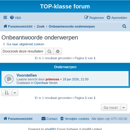
TOP-klasse forum
V&A
Registreer
Aanmelden
Z
Forumoverzicht
Zoek
Onbeantwoorde onderwerpen
o
Onbeantwoorde onderwerpen
e
Ga naar uitgebreid zoeken
k
Zoek
Uitgebreid zoeken
Er is 1 resultaat gevonden • Pagina
1
van
1
Onderwerpen
Voorstellen
Laatste bericht door
primrose
«
18 jan 2026, 21:50
Geplaatst in
Openbaar forum
Er is 1 resultaat gevonden • Pagina
1
van
1
Ga naar
Forumoverzicht
Contact
Verwijder cookies
Alle tijden zijn
UTC+02:00
Powered by
phpBB
® Forum Software © phpBB Limited