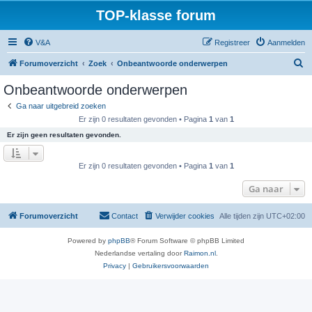
TOP-klasse forum
V&A
Registreer
Aanmelden
Z
Forumoverzicht
Zoek
Onbeantwoorde onderwerpen
o
Onbeantwoorde onderwerpen
e
Ga naar uitgebreid zoeken
k
Er zijn 0 resultaten gevonden • Pagina
1
van
1
Er zijn geen resultaten gevonden.
Er zijn 0 resultaten gevonden • Pagina
1
van
1
Ga naar
Forumoverzicht
Contact
Verwijder cookies
Alle tijden zijn
UTC+02:00
Powered by
phpBB
® Forum Software © phpBB Limited
Nederlandse vertaling door
Raimon.nl
.
Privacy
|
Gebruikersvoorwaarden