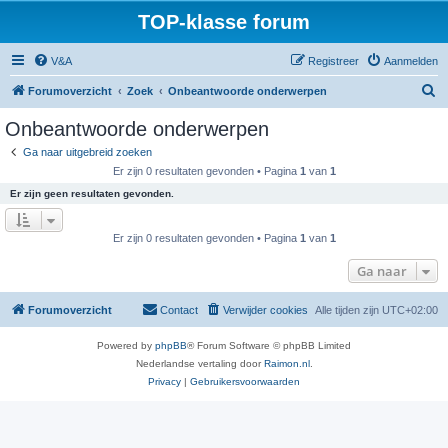
TOP-klasse forum
V&A
Registreer
Aanmelden
Z
Forumoverzicht
Zoek
Onbeantwoorde onderwerpen
o
Onbeantwoorde onderwerpen
e
Ga naar uitgebreid zoeken
k
Er zijn 0 resultaten gevonden • Pagina
1
van
1
Er zijn geen resultaten gevonden.
Er zijn 0 resultaten gevonden • Pagina
1
van
1
Ga naar
Forumoverzicht
Contact
Verwijder cookies
Alle tijden zijn
UTC+02:00
Powered by
phpBB
® Forum Software © phpBB Limited
Nederlandse vertaling door
Raimon.nl
.
Privacy
|
Gebruikersvoorwaarden