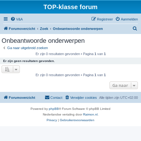
TOP-klasse forum
V&A
Registreer
Aanmelden
Z
Forumoverzicht
Zoek
Onbeantwoorde onderwerpen
o
Onbeantwoorde onderwerpen
e
Ga naar uitgebreid zoeken
k
Er zijn 0 resultaten gevonden • Pagina
1
van
1
Er zijn geen resultaten gevonden.
Er zijn 0 resultaten gevonden • Pagina
1
van
1
Ga naar
Forumoverzicht
Contact
Verwijder cookies
Alle tijden zijn
UTC+02:00
Powered by
phpBB
® Forum Software © phpBB Limited
Nederlandse vertaling door
Raimon.nl
.
Privacy
|
Gebruikersvoorwaarden