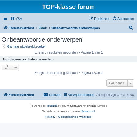
TOP-klasse forum
V&A
Registreer
Aanmelden
Z
Forumoverzicht
Zoek
Onbeantwoorde onderwerpen
o
Onbeantwoorde onderwerpen
e
Ga naar uitgebreid zoeken
k
Er zijn 0 resultaten gevonden • Pagina
1
van
1
Er zijn geen resultaten gevonden.
Er zijn 0 resultaten gevonden • Pagina
1
van
1
Ga naar
Forumoverzicht
Contact
Verwijder cookies
Alle tijden zijn
UTC+02:00
Powered by
phpBB
® Forum Software © phpBB Limited
Nederlandse vertaling door
Raimon.nl
.
Privacy
|
Gebruikersvoorwaarden