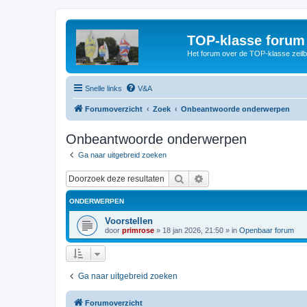
TOP-klasse forum
Het forum over de TOP-klasse zeilb
Snelle links
V&A
Forumoverzicht
Zoek
Onbeantwoorde onderwerpen
Onbeantwoorde onderwerpen
Ga naar uitgebreid zoeken
Zoek
Uitgebreid zoeken
ONDERWERPEN
Voorstellen
door
primrose
»
18 jan 2026, 21:50
» in
Openbaar forum
Ga naar uitgebreid zoeken
Forumoverzicht