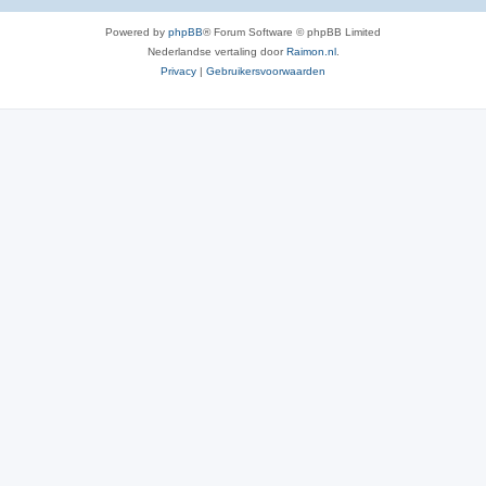
Powered by
phpBB
® Forum Software © phpBB Limited
Nederlandse vertaling door
Raimon.nl
.
Privacy
|
Gebruikersvoorwaarden