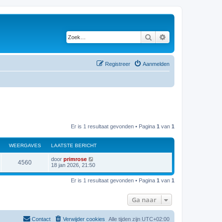
Zoek
Uitgebreid zoeken
Registreer
Aanmelden
Er is 1 resultaat gevonden • Pagina
1
van
1
WEERGAVES
LAATSTE BERICHT
door
primrose
4560
18 jan 2026, 21:50
Er is 1 resultaat gevonden • Pagina
1
van
1
Ga naar
Contact
Verwijder cookies
Alle tijden zijn
UTC+02:00