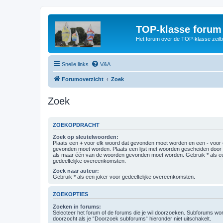
TOP-klasse forum
Het forum over de TOP-klasse zeilb
Snelle links
V&A
Forumoverzicht
Zoek
Zoek
ZOEKOPDRACHT
Zoek op sleutelwoorden:
Plaats een
+
voor elk woord dat gevonden moet worden en een
-
voor 
gevonden moet worden. Plaats een lijst met woorden gescheiden doo
als maar één van de woorden gevonden moet worden. Gebruik * als ee
gedeeltelijke overeenkomsten.
Zoek naar auteur:
Gebruik * als een joker voor gedeeltelijke overeenkomsten.
ZOEKOPTIES
Zoeken in forums:
Selecteer het forum of de forums die je wil doorzoeken. Subforums w
doorzocht als je “Doorzoek subforums“ hieronder niet uitschakelt.