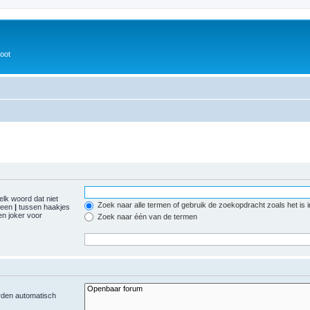
oot
elk woord dat niet
Zoek naar alle termen of gebruik de zoekopdracht zoals het is 
r een
|
tussen haakjes
n joker voor
Zoek naar één van de termen
orden automatisch