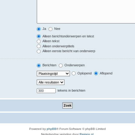
Ja
Nee
Alleen berichtonderwerpen en tekst
Alleen tekst
Alleen onderwerptitels
Alleen eerste bericht van onderwerp
Berichten
Onderwerpen
Oplopend
Aflopend
tekens in berichten
Powered by
phpBB
® Forum Software © phpBB Limited
Nederlandse vertaling door
Raimon.nl
.